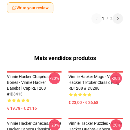
Write your review
1
/
2
Mais vendidos produtos
Vinnie Hacker Chapéus E
Vinnie Hacker Mugs - Vinnie
-20%
-20%
Bonés - Vinnie Hacker
Hacker Tiktoker Classic Mug
Baseball Cap RB1208
RB1208 #ID8288
#ID8413
€ 23,00 - € 26,68
€ 19,78 - € 21,16
Vinnie Hacker Canecas. Vinnie
Vinnie Hacker Puzzles - Vinnie
-20%
-20%
Hacker Caneca Clássica
Hacker Quebra-Cabeça