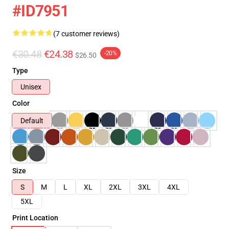
#ID7951
(7 customer reviews)
€30.48
€24.38
-20%
$26.50
Type
Unisex
Color
Default
Size
S
M
L
XL
2XL
3XL
4XL
5XL
Print Location