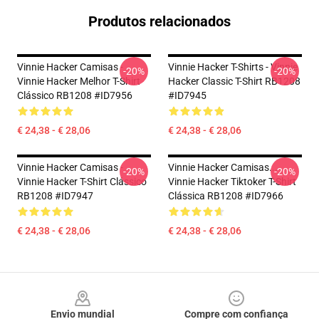
Produtos relacionados
Vinnie Hacker Camisas -
Vinnie Hacker T-Shirts - Vinnie
-20%
-20%
Vinnie Hacker Melhor T-Shirt
Hacker Classic T-Shirt RB1208
Clássico RB1208 #ID7956
#ID7945
€ 24,38 - € 28,06
€ 24,38 - € 28,06
Vinnie Hacker Camisas -
Vinnie Hacker Camisas...
-20%
-20%
Vinnie Hacker T-Shirt Clássico
Vinnie Hacker Tiktoker T-Shirt
RB1208 #ID7947
Clássica RB1208 #ID7966
€ 24,38 - € 28,06
€ 24,38 - € 28,06
Footer
Envio mundial
Compre com confiança