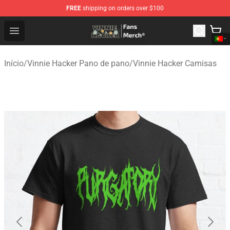
FREE
shipping on orders over $100
Vinnie Hacker Store - Official Vinnie Hacker Merchandis
Open menu
Início
/
Vinnie Hacker Pano de pano
/
Vinnie Hacker Camisas