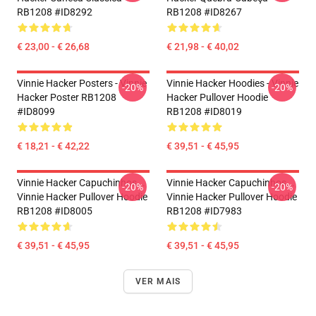
RB1208 #ID8292
RB1208 #ID8267
€ 23,00 - € 26,68
€ 21,98 - € 40,02
Vinnie Hacker Posters - Vinnie
Vinnie Hacker Hoodies - Vinnie
-20%
-20%
Hacker Poster RB1208
Hacker Pullover Hoodie
#ID8099
RB1208 #ID8019
€ 18,21 - € 42,22
€ 39,51 - € 45,95
Vinnie Hacker Capuchinhos...
Vinnie Hacker Capuchinhos...
-20%
-20%
Vinnie Hacker Pullover Hoodie
Vinnie Hacker Pullover Hoodie
RB1208 #ID8005
RB1208 #ID7983
€ 39,51 - € 45,95
€ 39,51 - € 45,95
VER MAIS