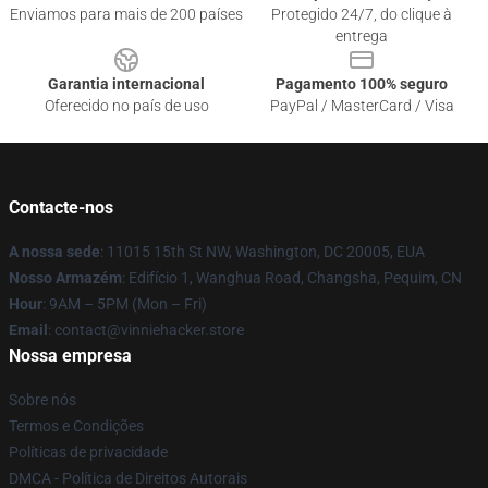
Enviamos para mais de 200 países
Protegido 24/7, do clique à
entrega
Garantia internacional
Pagamento 100% seguro
Oferecido no país de uso
PayPal / MasterCard / Visa
Contacte-nos
A nossa sede
: 11015 15th St NW, Washington, DC 20005, EUA
Nosso Armazém
: Edifício 1, Wanghua Road, Changsha, Pequim, CN
Hour
: 9AM – 5PM (Mon – Fri)
Email
: contact@vinniehacker.store
Nossa empresa
Sobre nós
Termos e Condições
Políticas de privacidade
DMCA - Política de Direitos Autorais