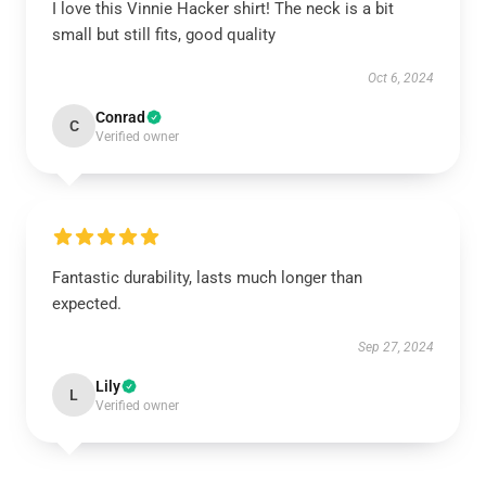
I love this Vinnie Hacker shirt! The neck is a bit
small but still fits, good quality
Oct 6, 2024
Conrad
C
Verified owner
Fantastic durability, lasts much longer than
expected.
Sep 27, 2024
Lily
L
Verified owner