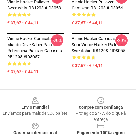
Vinnie Hacker Pullover
Vinnie Hacker Pullover
Sweatshirt RB1208 #ID8058
Camiseta RB1208 #ID8054
€ 37,67 - € 44,11
€ 37,67 - € 44,11
Vinnie Hacker Camisetas - O
Vinnie Hacker Camisas De
-20%
-20%
Mundo Deve Saber Pain
Suor Vinnie Hacker Pullover
Referência Pullover Camiseta
Sweatshirt RB1208 #ID8055
RB1208 #ID8057
€ 37,67 - € 44,11
€ 37,67 - € 44,11
Footer
Envio mundial
Compre com confiança
Enviamos para mais de 200 países
Protegido 24/7, do clique à
entrega
Garantia internacional
Pagamento 100% seguro