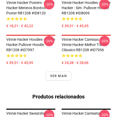
Vinnie Hacker Posters - Vinnie
Vinnie Hacker Hoodies - Vinnie
-20%
-20%
Hacker Meninos Bonitos
Hacker - Sim. Pullover Hoodie
Poster RB1208 #ID8120
RB1208 #ID8009
€ 18,21 - € 42,22
€ 39,51 - € 45,95
Vinnie Hacker Hoodies - Vinnie
Vinnie Hacker Camisas -
-20%
-20%
Hacker Pullover Hoodie
Vinnie Hacker Melhor T-Shirt
RB1208 #ID7997
Clássico RB1208 #ID7956
€ 39,51 - € 45,95
€ 24,38 - € 28,06
VER MAIS
Produtos relacionados
Vinnie Hacker Sweatshirts -
Vinnie Hacker Camisetas -
-20%
-20%