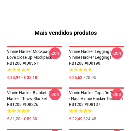
Mais vendidos produtos
Vinnie Hacker Mockpacks - I
Vinnie Hacker Leggings -
-20%
-20%
Love Close Up Mockpack
Vinnie Hacker Leggings
RB1208 #ID8361
RB1208 #ID8198
€ 33,94 - € 38,18
€ 26,63
$28.95
Vinnie Hacker Blanket - Vinnie
Vinnie Hacker Tops De Tanque
-20%
-20%
Hacker Throw Blanket
- Não. Vinnie Hacker Tank Top
RB1208 #ID8226
RB1208 #ID8137
€ 31,28 - € 59,80
€ 22,49
$24.45