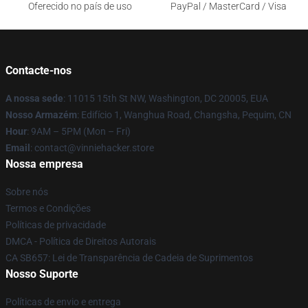
Oferecido no país de uso
PayPal / MasterCard / Visa
Contacte-nos
A nossa sede
: 11015 15th St NW, Washington, DC 20005, EUA
Nosso Armazém
: Edifício 1, Wanghua Road, Changsha, Pequim, CN
Hour
: 9AM – 5PM (Mon – Fri)
Email
: contact@vinniehacker.store
Nossa empresa
Sobre nós
Termos e Condições
Políticas de privacidade
DMCA - Política de Direitos Autorais
CA SB657: Lei de Transparência de Cadeia de Suprimentos
Nosso Suporte
Políticas de envio e entrega