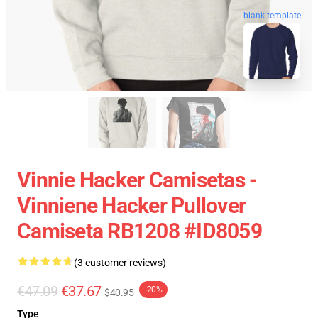
blank template
Vinnie Hacker Camisetas -
Vinniene Hacker Pullover
Camiseta RB1208 #ID8059
(3 customer reviews)
€47.09
€37.67
-20%
$40.95
Type