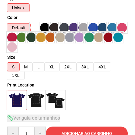
Unisex
Color
Default
Size
S
M
L
XL
2XL
3XL
4XL
5XL
Print Location
Ver guia de tamanhos
Quantity
ADICIONAR AO CARRINHO