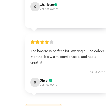
Charlotte
C
Verified owner
The hoodie is perfect for layering during colder
months. It’s warm, comfortable, and has a
great fit.
Oct 25, 2024
Oliver
O
Verified owner