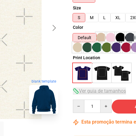
Size
S
M
L
XL
2X
Color
Default
Print Location
blank template
Ver guia de tamanhos
Quantity
Esta promoção termina