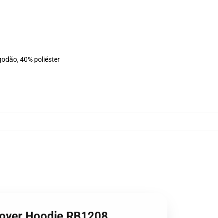
godão, 40% poliéster
llover Hoodie RB1208