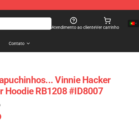
Atendimento ao cliente
Ver carrinho
Contato
apuchinhos... Vinnie Hacker
er Hoodie RB1208 #ID8007
)