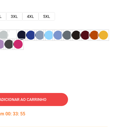
L
3XL
4XL
5XL
ADICIONAR AO CARRINHO
 em
00
:
33
:
54