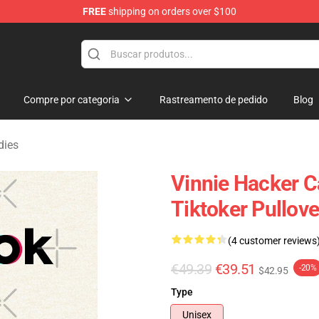
FREE
shipping on orders over $100
ise Shop
Compre por categoria
Rastreamento de pedido
Blog
dies
Vinnie Hacker C
Tiktoker Pullov
(4 customer reviews
€49.39
€39.51
-20%
$42.95
Type
Unisex