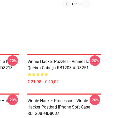
1
/
1
-20%
-20%
nie Hacker
Vinnie Hacker Puzzles - Vinnie Hacker
ID8213
Quebra-Cabeça RB1208 #ID8251
€ 21,98 - € 40,02
-20%
-20%
e Hacker
Vinnie Hacker Processos - Vinnie
Hacker Postbad IPhone Soft Case
RB1208 #ID8087