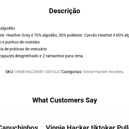
Descrição
 algodão
ter. Heather Gray é 70% algodão, 30% poliéster. Carvão Heather é 60% al
o e punhos de costelas
is de práticas de vestuário
 capuzes desgrenhado ir 2 tamanhos para cima
SKU
:
VINIEHAC26881-DEFAULT
Categorias
:
Vinnie Hacker Hoodies
,
What Customers Say
 Capuchinhos... Vinnie Hacker tiktoker Pu