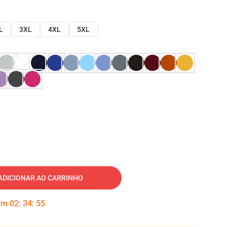
L
3XL
4XL
5XL
ADICIONAR AO CARRINHO
 em
02
:
34
:
54