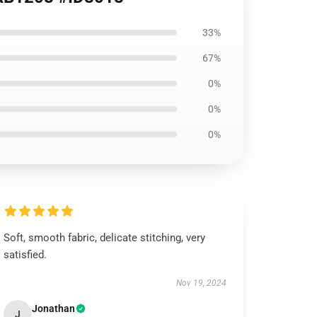
33%
67%
0%
0%
0%
Soft, smooth fabric, delicate stitching, very
satisfied.
Nov 19, 2024
Jonathan
J