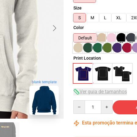
Size
S
M
L
XL
2X
Color
Default
Print Location
blank template
Ver guia de tamanhos
Quantity
Esta promoção termina