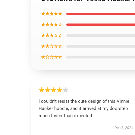
★★★★★
★★★★☆
★★★☆☆
★★☆☆☆
★☆☆☆☆
I couldn’t resist the cute design of this Vinnie
Hacker hoodie, and it arrived at my doorstep
much faster than expected.
Dec 8, 2024