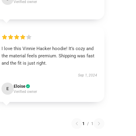
Verified owner
I love this Vinnie Hacker hoodie! It’s cozy and
the material feels premium. Shipping was fast
and the fit is just right.
Sep 1, 2024
Eloise
E
Verified owner
1
/
1