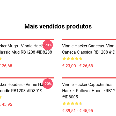
Mais vendidos produtos
-20%
cker Mugs - Vinnie Hacker
Vinnie Hacker Canecas. Vinni
Classic Mug RB1208 #ID8288
Caneca Clássica RB1208 #I
€ 26,68
€ 23,00 - € 26,68
-20%
cker Hoodies - Vinnie Hacker
Vinnie Hacker Capuchinhos...
Hoodie RB1208 #ID8019
Hacker Pullover Hoodie RB1
#ID8005
€ 45,95
€ 39,51 - € 45,95