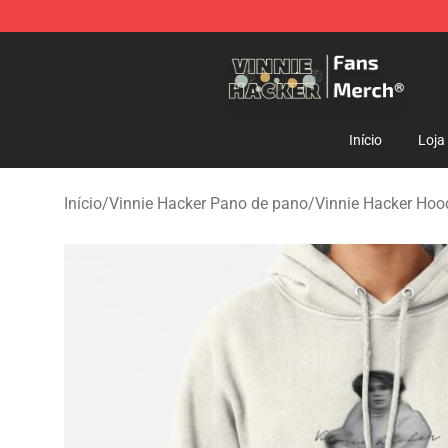
Vinnie Hacker Store - Official Vinnie Hacker Merchand
Início
Loja
Início
/
Vinnie Hacker Pano de pano
/
Vinnie Hacker Hoo