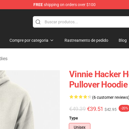
FREE
shipping on orders over $100
ise Shop
Compre por categoria
Rastreamento de pedido
Blog
dies
Vinnie Hacker H
Pullover Hoodi
(6 customer reviews
€49.39
€39.51
-20%
$42.95
Type
Unisex