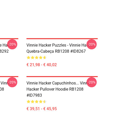
-20%
-20%
e Hacker
Vinnie Hacker Puzzles - Vinnie Hacker
D8292
Quebra-Cabeça RB1208 #ID8267
€ 21,98 - € 40,02
-20%
-20%
 Vinnie
Vinnie Hacker Capuchinhos... Vinnie
208
Hacker Pullover Hoodie RB1208
#ID7983
€ 39,51 - € 45,95