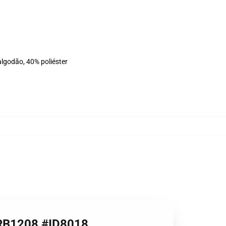
algodão, 40% poliéster
e RB1208 #ID8018