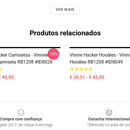
VER MAIS
Produtos relacionados
-20%
cker Camisetas - Vinnieeee
Vinnie Hacker Hoodies - Vinn
Camiseta RB1208 #ID8026
Hoodies RB1208 #ID8049
€ 45,95
€ 39,51 - € 45,95
Compre com confiança
Garantia internacional
gido 24/7, do clique à entrega
Oferecido no país de us