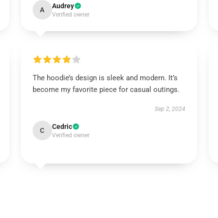
Audrey
A
Verified owner
The hoodie’s design is sleek and modern. It’s
become my favorite piece for casual outings.
Sep 2, 2024
Cedric
C
Verified owner