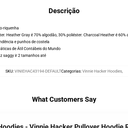
Descrição
ão-riquenha
ter. Heather Gray é 70% algodão, 30% poliéster. Charcoal Heather é 60% 
ondência e punhos de costela
ráticas de Átil Contábeis do Mundo
uz saggy ir 2 tamanhos até
SKU
:
VINIEHAC43194-DEFAULT
Categorias
:
Vinnie Hacker Hoodies
,
What Customers Say
 Hoodies - Vinnie Hacker Pullover Hoodi