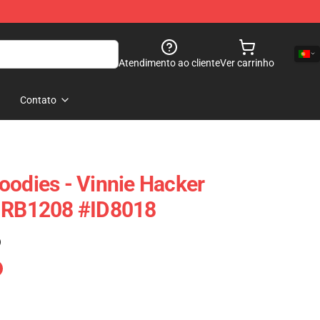
Atendimento ao cliente
Ver carrinho
Contato
oodies - Vinnie Hacker
e RB1208 #ID8018
)