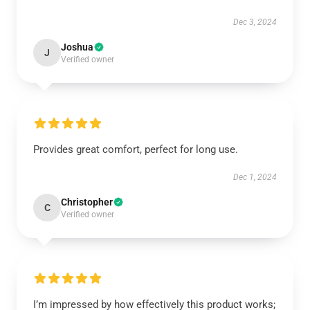
Dec 3, 2024
Joshua
J
Verified owner
Provides great comfort, perfect for long use.
Dec 1, 2024
Christopher
C
Verified owner
I’m impressed by how effectively this product works;