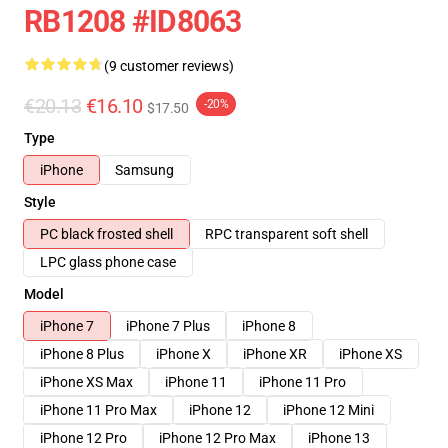
RB1208 #ID8063
(9 customer reviews)
€20.13
€16.10
-20%
$17.50
Type
iPhone
Samsung
Style
PC black frosted shell
RPC transparent soft shell
LPC glass phone case
Model
iPhone 7
iPhone 7 Plus
iPhone 8
iPhone 8 Plus
iPhone X
iPhone XR
iPhone XS
iPhone XS Max
iPhone 11
iPhone 11 Pro
iPhone 11 Pro Max
iPhone 12
iPhone 12 Mini
iPhone 12 Pro
iPhone 12 Pro Max
iPhone 13