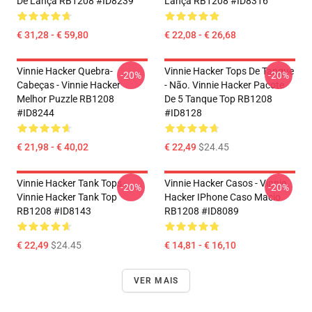
De Lança RB1208 #ID8239
Lança RB1208 #ID8316
€ 31,28 - € 59,80
€ 22,08 - € 26,68
Vinnie Hacker Quebra-
Vinnie Hacker Tops De Tanque
-20%
-20%
Cabeças - Vinnie Hacker
- Não. Vinnie Hacker Pacote
Melhor Puzzle RB1208
De 5 Tanque Top RB1208
#ID8244
#ID8128
€ 21,98 - € 40,02
€ 22,49
$24.45
Vinnie Hacker Tank Tops -
Vinnie Hacker Casos - Vinnie
-20%
-20%
Vinnie Hacker Tank Top
Hacker IPhone Caso Macio
RB1208 #ID8143
RB1208 #ID8089
€ 22,49
$24.45
€ 14,81 - € 16,10
VER MAIS