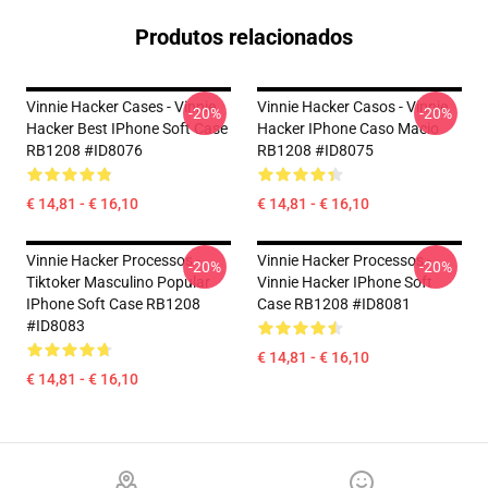
Produtos relacionados
Vinnie Hacker Cases - Vinnie
Vinnie Hacker Casos - Vinnie
-20%
-20%
Hacker Best IPhone Soft Case
Hacker IPhone Caso Macio
RB1208 #ID8076
RB1208 #ID8075
€ 14,81 - € 16,10
€ 14,81 - € 16,10
Vinnie Hacker Processos -
Vinnie Hacker Processos -
-20%
-20%
Tiktoker Masculino Popular
Vinnie Hacker IPhone Soft
IPhone Soft Case RB1208
Case RB1208 #ID8081
#ID8083
€ 14,81 - € 16,10
€ 14,81 - € 16,10
Footer