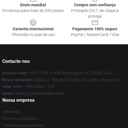
Envio mundial
Compre com confiança
Enviamos para mais de 200 países
Protegido 24/7, do clique à
entrega
Garantia internacional
Pagamento 100% seguro
Oferecido no país de uso
PayPal / MasterCard / Visa
Contacte-nos
A nossa sede
: 11015 15th St NW, Washington, DC 20005, EUA
Nosso Armazém
: Edifício 1, Wanghua Road, Changsha, Pequim, CN
Hour
: 9AM – 5PM (Mon – Fri)
Email
: contact@vinniehacker.store
Nossa empresa
Sobre nós
Termos e Condições
Políticas de privacidade