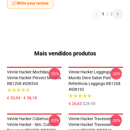
Write your review
1
/
2
Mais vendidos produtos
Vinnie Hacker Mochilas -
Vinnie Hacker Leggings - O
-20%
-20%
Vinnie Hacker Pervect Mochila
Mundo Deve Saber Pain
RB1208 #ID8334
Referência Leggings RB1208
#ID8192
€ 33,94 - € 38,18
€ 26,63
$28.95
Vinnie Hacker Cobertura -
Vinnie Hacker Travesseiros -
-20%
-20%
Vinnie Hacker - Sim. Cobertor
Vinnie Hacker Travesseiro De