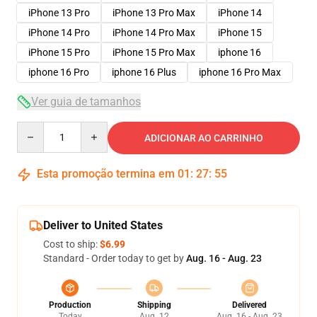
iPhone 13 Pro
iPhone 13 Pro Max
iPhone 14
iPhone 14 Pro
iPhone 14 Pro Max
iPhone 15
iPhone 15 Pro
iPhone 15 Pro Max
iphone 16
iphone 16 Pro
iphone 16 Plus
iphone 16 Pro Max
Ver guia de tamanhos
Quantity
ADICIONAR AO CARRINHO
Esta promoção termina em
01
:
27
:
54
Deliver to United States
Cost to ship:
$6.99
Standard - Order today to get by
Aug. 16 - Aug. 23
Production
Shipping
Delivered
Today
Aug. 12
Aug. 16 - Aug. 23