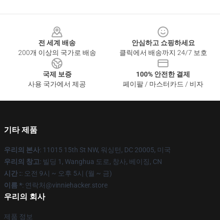
Footer
전 세계 배송
안심하고 쇼핑하세요
200개 이상의 국가로 배송
클릭에서 배송까지 24/7 보호
국제 보증
100% 안전한 결제
사용 국가에서 제공
페이팔 / 마스터카드 / 비자
기타 제품
우리의 본사
: 11015 15th St NW, 워싱턴, DC 20005, 미국
우리의 창고
: 빌딩 1, Wanghua 도로, 창사, 베이징, CN
시간 :
: 오전 9시 ~ 오후 5시 (월 ~ 금)
이름 *
: 연락처@vinniehacker.store
우리의 회사
제품 정보