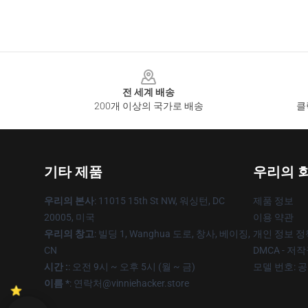
Footer
전 세계 배송
200개 이상의 국가로 배송
클
기타 제품
우리의 
우리의 본사
: 11015 15th St NW, 워싱턴, DC
제품 정보
20005, 미국
이용 약관
우리의 창고
: 빌딩 1, Wanghua 도로, 창사, 베이징,
개인 정보 정
CN
DMCA - 저
시간 :
: 오전 9시 ~ 오후 5시 (월 ~ 금)
모델 번호: 
이름 *
: 연락처@vinniehacker.store