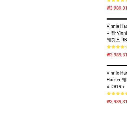
₩3,989,3
Vinnie H
사랑 Vinnie
레깅스 RB1
₩3,989,3
Vinnie Ha
Hacker 
#ID8195
₩3,989,3