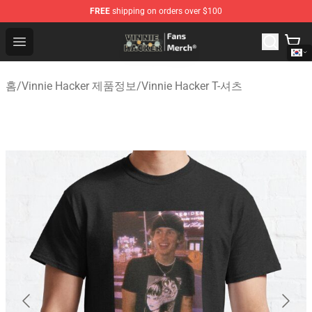
FREE
shipping on orders over $100
Vinnie Hacker Store - Official Vinnie Hacker Merchandis
Open menu
홈
/
Vinnie Hacker 제품정보
/
Vinnie Hacker T-셔츠