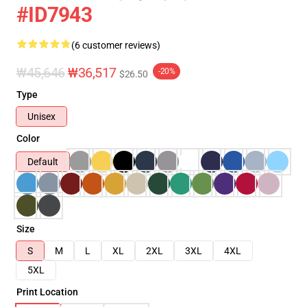
#ID7943
(6 customer reviews)
₩45,646
₩36,517
-20%
$26.50
Type
Unisex
Color
Default
Size
S
M
L
XL
2XL
3XL
4XL
5XL
Print Location