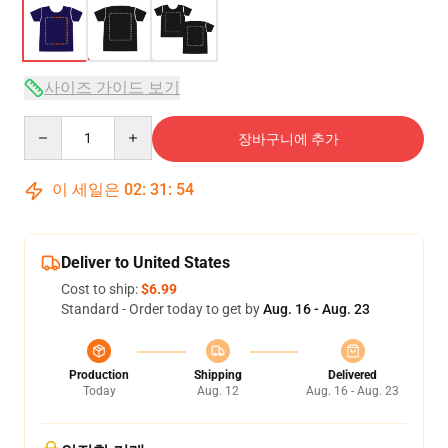
사이즈 가이드 보기
Quantity
장바구니에 추가
이 세일은
02
:
31
:
53
Deliver to United States
Cost to ship:
$6.99
Standard - Order today to get by
Aug. 16 - Aug. 23
Production
Shipping
Delivered
Today
Aug. 12
Aug. 16 - Aug. 23