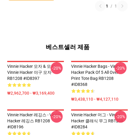
1
/
1
베스트셀러 제품
Vinnie Hacker 모자 & 모자 -
Vinnie Hacker Bags - Vinnie
-20%
-20%
Vinnie Hacker 야구 모자
Hacker Pack Of 5 All Over
RB1208 #ID8397
Print Tote Bag RB1208
#ID8368
₩2,962,700 - ₩3,169,400
₩3,438,110 - ₩4,127,110
Vinnie Hacker 레깅스 - Vinnie
Vinnie Hacker 머그 - Vinnie
-20%
-20%
Hacker 레깅스 RB1208
Hacker 클래식 무그 RB1208
#ID8196
#ID8284