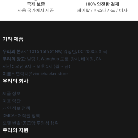
국제 보증
100% 안전한 결제
사용 국가에서 제공
페이팔 / 마스터카드 / 비자
기타 제품
우리의 본사
: 11015 15th St NW, 워싱턴, DC 20005, 미국
우리의 창고
: 빌딩 1, Wanghua 도로, 창사, 베이징, CN
시간 :
: 오전 9시 ~ 오후 5시 (월 ~ 금)
이름 *
: 연락처@vinniehacker.store
우리의 회사
제품 정보
이용 약관
개인 정보 정책
DMCA - 저작권 정책
모델 번호: 공급망 투명성 행위
우리의 지원