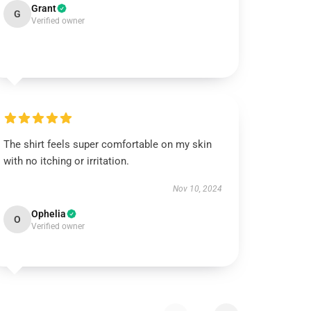
Grant
G
Verified owner
The shirt feels super comfortable on my skin
with no itching or irritation.
Nov 10, 2024
Ophelia
O
Verified owner