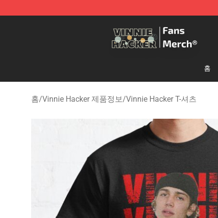
Vinnie Hacker Store - Official Vinnie Hacker Merchand
홈
홈
/
Vinnie Hacker 제품정보
/
Vinnie Hacker T-셔츠