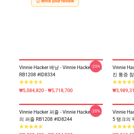
Write your review
-20%
Vinnie Hacker 배낭 - Vinnie Hacker 백팩
Vinnie H
RB1208 #ID8334
진 통증 참조
₩5,084,820 - ₩5,718,700
₩3,989,3
-20%
Vinnie Hacker 퍼즐 - Vinnie Hacker 최고
Vinnie Ha
의 퍼즐 RB1208 #ID8244
5 탱크의 팩