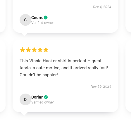
Dec 4, 2024
Cedric
C
Verified owner
This Vinnie Hacker shirt is perfect – great
fabric, a cute motive, and it arrived really fast!
Couldn’t be happier!
Nov 16, 2024
Dorian
D
Verified owner