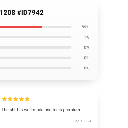
RB1208 #ID7942
89%
11%
0%
0%
0%
The shirt is well-made and feels premium.
Dec 3, 2024