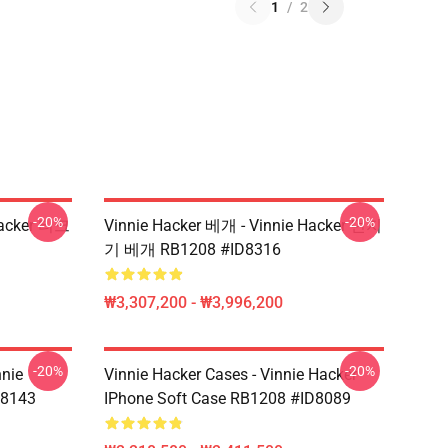
1
/
2
-20%
-20%
Hacker 티크
Vinnie Hacker 베개 - Vinnie Hacker 던지
9
기 베개 RB1208 #ID8316
₩3,307,200 - ₩3,996,200
-20%
-20%
nnie
Vinnie Hacker Cases - Vinnie Hacker
D8143
IPhone Soft Case RB1208 #ID8089