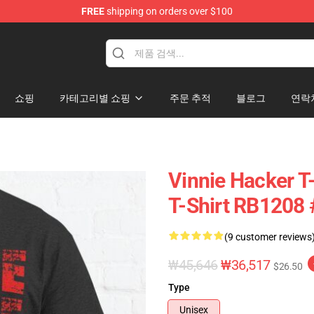
FREE
shipping on orders over $100
ise Shop
쇼핑
카테고리별 쇼핑
주문 추적
블로그
연락
Vinnie Hacker T-
T-Shirt RB1208
(9 customer reviews
₩45,646
₩36,517
$26.50
Type
Unisex