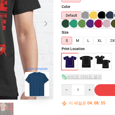
Color
Default
Size
S
M
L
XL
2X
Print Location
blank template
사이즈 가이드 보기
Quantity
이 세일은
04
:
08
:
54