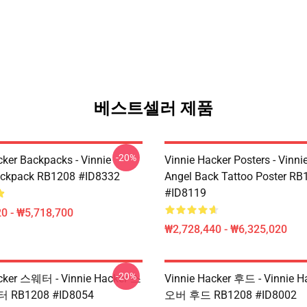
베스트셀러 제품
-20%
cker Backpacks - Vinnie
Vinnie Hacker Posters - Vinni
ackpack RB1208 #ID8332
Angel Back Tattoo Poster RB
#ID8119
0 - ₩5,718,700
₩2,728,440 - ₩6,325,020
-20%
cker 스웨터 - Vinnie Hacker 스
Vinnie Hacker 후드 - Vinnie 
RB1208 #ID8054
오버 후드 RB1208 #ID8002