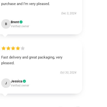
purchase and I’m very pleased.
Dec 3, 2024
Brent
B
Verified owner
Fast delivery and great packaging, very
pleased.
Oct 30, 2024
Jessica
J
Verified owner