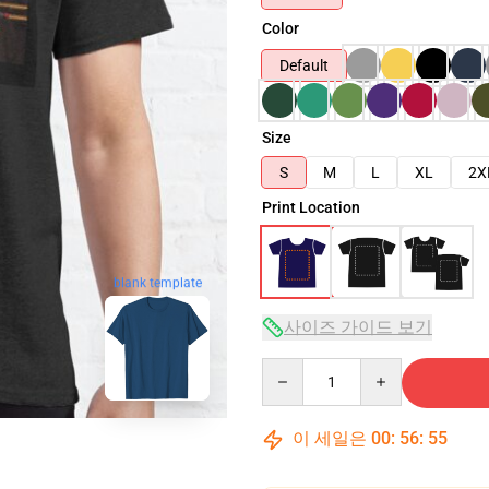
Color
Default
Size
S
M
L
XL
2X
Print Location
blank template
사이즈 가이드 보기
Quantity
이 세일은
00
:
56
:
54