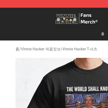
Vinnie Hacker Store - Official Vinnie Hacker Merchand
홈
홈
/
Vinnie Hacker 제품정보
/
Vinnie Hacker T-셔츠