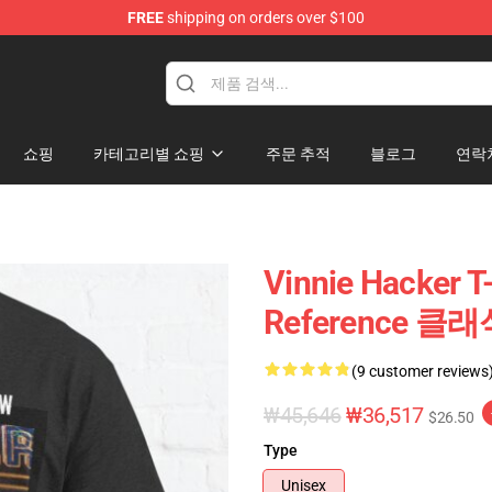
FREE
shipping on orders over $100
ise Shop
쇼핑
카테고리별 쇼핑
주문 추적
블로그
연락
Vinnie Hacker T
Reference 클래
(9 customer reviews
₩45,646
₩36,517
$26.50
Type
Unisex