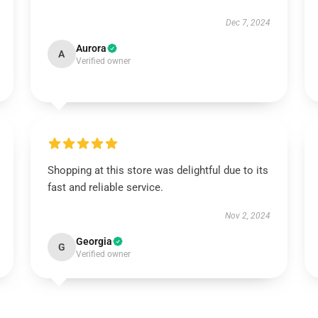
Dec 7, 2024
Aurora
A
Verified owner
Shopping at this store was delightful due to its
fast and reliable service.
Nov 2, 2024
Georgia
G
Verified owner