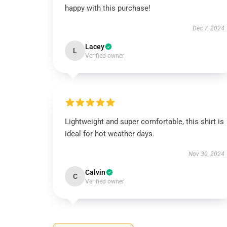
happy with this purchase!
Dec 7, 2024
Lacey
L
Verified owner
Lightweight and super comfortable, this shirt is
ideal for hot weather days.
Nov 30, 2024
Calvin
C
Verified owner