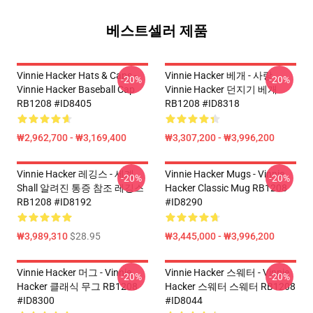
베스트셀러 제품
Vinnie Hacker Hats & Caps -
Vinnie Hacker 베개 - 사랑
-20%
-20%
Vinnie Hacker Baseball Cap
Vinnie Hacker 던지기 베개
RB1208 #ID8405
RB1208 #ID8318
₩2,962,700 - ₩3,169,400
₩3,307,200 - ₩3,996,200
Vinnie Hacker 레깅스 - 세계
Vinnie Hacker Mugs - Vinnie
-20%
-20%
Shall 알려진 통증 참조 레깅스
Hacker Classic Mug RB1208
RB1208 #ID8192
#ID8290
₩3,989,310
$28.95
₩3,445,000 - ₩3,996,200
Vinnie Hacker 머그 - Vinnie
Vinnie Hacker 스웨터 - Vinnie
-20%
-20%
Hacker 클래식 무그 RB1208
Hacker 스웨터 스웨터 RB1208
#ID8300
#ID8044