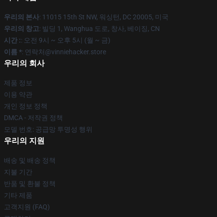
우리의 본사
: 11015 15th St NW, 워싱턴, DC 20005, 미국
우리의 창고
: 빌딩 1, Wanghua 도로, 창사, 베이징, CN
시간 :
: 오전 9시 ~ 오후 5시 (월 ~ 금)
이름 *
: 연락처@vinniehacker.store
우리의 회사
제품 정보
이용 약관
개인 정보 정책
DMCA - 저작권 정책
모델 번호: 공급망 투명성 행위
우리의 지원
배송 및 배송 정책
지불 기간
반품 및 환불 정책
기타 제품
고객지원 (FAQ)