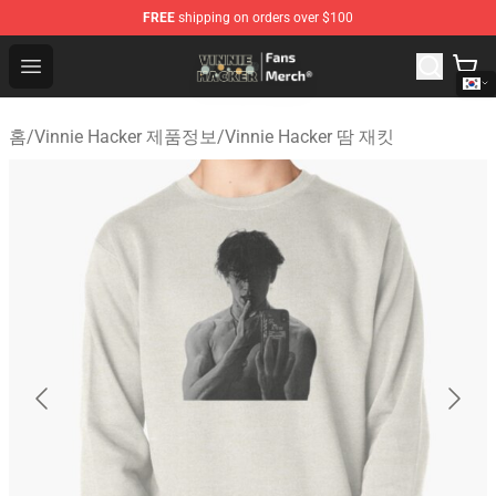
FREE
shipping on orders over $100
Vinnie Hacker Store - Official Vinnie Hacker Merchandis
Open menu
홈
/
Vinnie Hacker 제품정보
/
Vinnie Hacker 땀 재킷