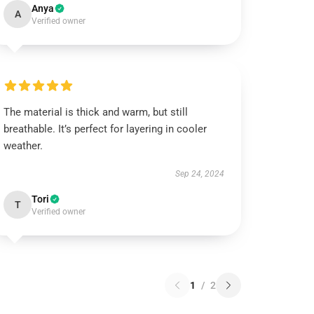
Anya
A
Verified owner
The material is thick and warm, but still
breathable. It’s perfect for layering in cooler
weather.
Sep 24, 2024
Tori
T
Verified owner
1
/
2