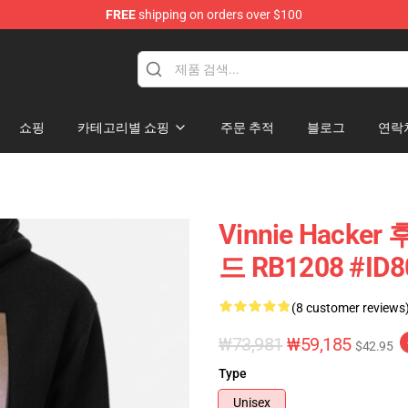
FREE
shipping on orders over $100
ise Shop
쇼핑
카테고리별 쇼핑
주문 추적
블로그
연락
Vinnie Hacker
드 RB1208 #ID8
(8 customer reviews
₩73,981
₩59,185
$42.95
Type
Unisex