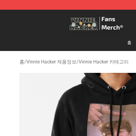
Vinnie Hacker Store - Official Vinnie Hacker Merchand
홈
홈
/
Vinnie Hacker 제품정보
/
Vinnie Hacker 카테고리