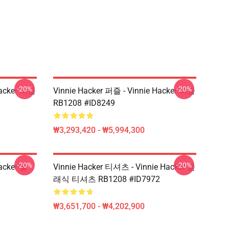
-20%
-20%
Hacker 퍼즐
Vinnie Hacker 퍼즐 - Vinnie Hacker 퍼즐
RB1208 #ID8249
₩3,293,420 - ₩5,994,300
-20%
-20%
Hacker 풀
Vinnie Hacker 티셔츠 - Vinnie Hacker 클
래식 티셔츠 RB1208 #ID7972
₩3,651,700 - ₩4,202,900