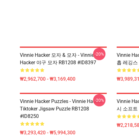
-20%
Vinnie Hacker 모자 & 모자 - Vinnie
Vinnie Ha
Hacker 야구 모자 RB1208 #ID8397
흡 레깅스 R
₩2,962,700 - ₩3,169,400
₩3,989,3
-20%
Vinnie Hacker Puzzles - Vinnie Hacker
Vinnie 
Tiktoker Jigsaw Puzzle RB1208
시 소프트 케
#ID8250
₩2,218,58
₩3,293,420 - ₩5,994,300