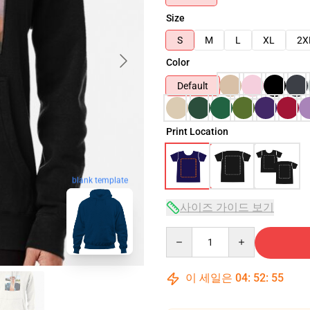
Size
S
M
L
XL
2X
Color
Default
Print Location
blank template
사이즈 가이드 보기
Quantity
이 세일은
04
:
52
:
54