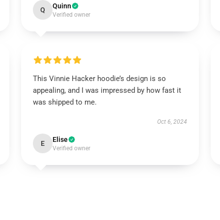
Quinn
Q
Verified owner
This Vinnie Hacker hoodie’s design is so
appealing, and I was impressed by how fast it
was shipped to me.
Oct 6, 2024
Elise
E
Verified owner