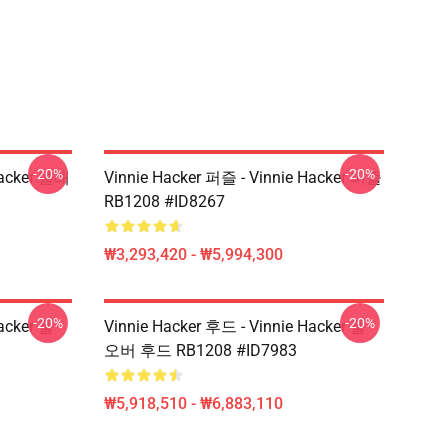
-20%
-20%
Hacker 클래
Vinnie Hacker 퍼즐 - Vinnie Hacker 퍼즐
RB1208 #ID8267
₩3,293,420 - ₩5,994,300
-20%
-20%
Hacker 풀
Vinnie Hacker 후드 - Vinnie Hacker 풀
오버 후드 RB1208 #ID7983
₩5,918,510 - ₩6,883,110