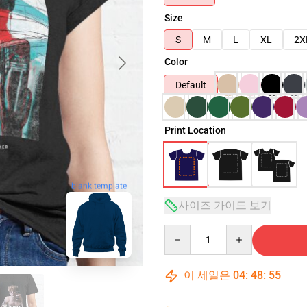
Size
S
M
L
XL
2X
Color
Default
Print Location
blank template
사이즈 가이드 보기
Quantity
이 세일은
04
:
48
:
54