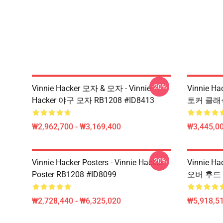
-20%
Vinnie Hacker 모자 & 모자 - Vinnie
Vinnie Ha
Hacker 야구 모자 RB1208 #ID8413
토커 클래식 
₩2,962,700 - ₩3,169,400
₩3,445,00
-20%
Vinnie Hacker Posters - Vinnie Hacker
Vinnie Ha
Poster RB1208 #ID8099
오버 후드 R
₩2,728,440 - ₩6,325,020
₩5,918,51