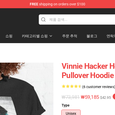
FREE
shipping on orders over $100
ise Shop
쇼핑
카테고리별 쇼핑
주문 추적
블로그
연락
Vinnie Hacker H
Pullover Hoodi
(6 customer reviews
₩73,981
₩59,185
$42.95
Type
Unisex