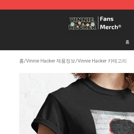
Vinnie Hacker Store - Official Vinnie Hacker Merchand
홈
홈
/
Vinnie Hacker 제품정보
/
Vinnie Hacker 카테고리