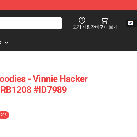
고객 지원
장바구니 보기
처
oodies - Vinnie Hacker
e RB1208 #ID7989
)
-20%