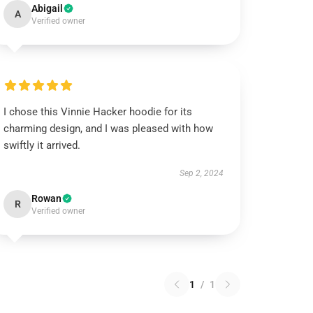
Abigail
A
Verified owner
I chose this Vinnie Hacker hoodie for its
charming design, and I was pleased with how
swiftly it arrived.
Sep 2, 2024
Rowan
R
Verified owner
1
/
1