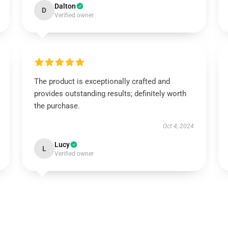
Dalton
D
Verified owner
The product is exceptionally crafted and
provides outstanding results; definitely worth
the purchase.
Oct 4, 2024
Lucy
L
Verified owner