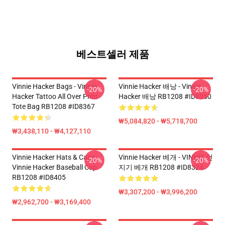
베스트셀러 제품
Vinnie Hacker Bags - Vinnie
Vinnie Hacker 배낭 - Vinnie
-20%
-20%
Hacker Tattoo All Over Print
Hacker 배낭 RB1208 #ID8350
Tote Bag RB1208 #ID8367
₩5,084,820 - ₩5,718,700
₩3,438,110 - ₩4,127,110
Vinnie Hacker Hats & Caps -
Vinnie Hacker 베개 - VINNIE 던
-20%
-20%
Vinnie Hacker Baseball Cap
지기 베개 RB1208 #ID8324
RB1208 #ID8405
₩3,307,200 - ₩3,996,200
₩2,962,700 - ₩3,169,400