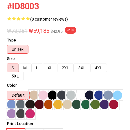
#ID8003
(8 customer reviews)
₩73,981
₩59,185
-20%
$42.95
Type
Unisex
Size
S
M
L
XL
2XL
3XL
4XL
5XL
Color
Default
Print Location