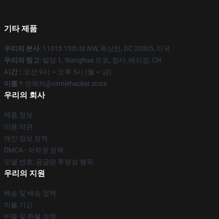
기타 제품
우리의 본사
: 11015 15th St NW, 워싱턴, DC 20005, 미국
우리의 창고
: 빌딩 1, Wanghua 도로, 창사, 베이징, CN
시간 :
: 오전 9시 ~ 오후 5시 (월 ~ 금)
이름 *
: 연락처@vinniehacker.store
우리의 회사
제품 정보
이용 약관
개인 정보 정책
DMCA - 저작권 정책
모델 번호: 공급망 투명성 행위
우리의 지원
배송 및 배송 정책
지불 기간
반품 및 환불 정책