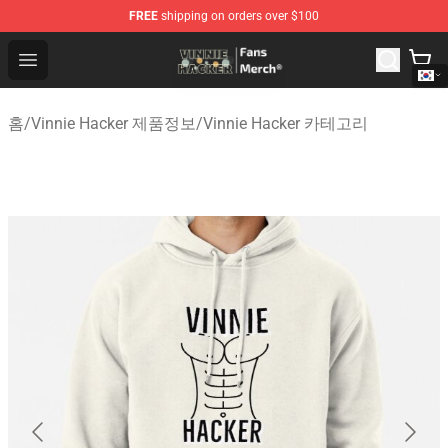
FREE
shipping on orders over $100
Vinnie Hacker Store - Official Vinnie Hacker Merchandis
Open menu
홈
/
Vinnie Hacker 제품정보
/
Vinnie Hacker 카테고리