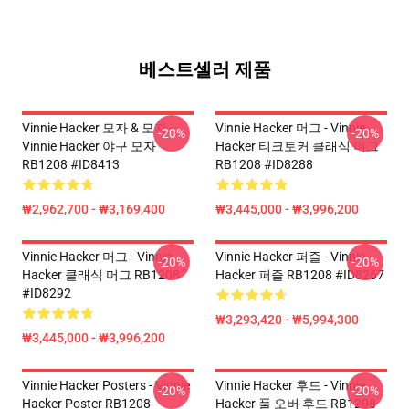
베스트셀러 제품
Vinnie Hacker 모자 & 모자 -
Vinnie Hacker 머그 - Vinnie
-20%
-20%
Vinnie Hacker 야구 모자
Hacker 티크토커 클래식 머그
RB1208 #ID8413
RB1208 #ID8288
₩2,962,700 - ₩3,169,400
₩3,445,000 - ₩3,996,200
Vinnie Hacker 머그 - Vinnie
Vinnie Hacker 퍼즐 - Vinnie
-20%
-20%
Hacker 클래식 머그 RB1208
Hacker 퍼즐 RB1208 #ID8267
#ID8292
₩3,293,420 - ₩5,994,300
₩3,445,000 - ₩3,996,200
Vinnie Hacker Posters - Vinnie
Vinnie Hacker 후드 - Vinnie
-20%
-20%
Hacker Poster RB1208
Hacker 풀 오버 후드 RB1208