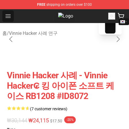
FREE
shipping on orders over $100
blank template
Open menu
Vinnie Hacker Store - Official Vin
홈
/
Vinnie Hacker 사례 연구
Vinnie Hacker 사례 - Vinnie
Hacker₢ 킹 아이폰 소프트 케
이스 RB1208 #ID8072
(7 customer reviews)
₩30,144
₩24,115
-20%
$17.50