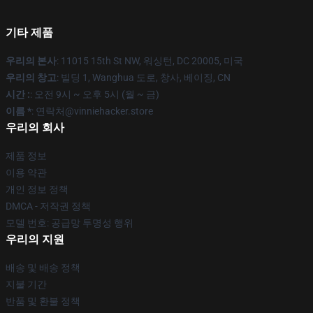
기타 제품
우리의 본사
: 11015 15th St NW, 워싱턴, DC 20005, 미국
우리의 창고
: 빌딩 1, Wanghua 도로, 창사, 베이징, CN
시간 :
: 오전 9시 ~ 오후 5시 (월 ~ 금)
이름 *
: 연락처@vinniehacker.store
우리의 회사
제품 정보
이용 약관
개인 정보 정책
DMCA - 저작권 정책
모델 번호: 공급망 투명성 행위
우리의 지원
배송 및 배송 정책
지불 기간
반품 및 환불 정책