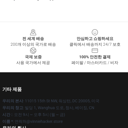
Footer
전 세계 배송
안심하고 쇼핑하세요
200개 이상의 국가로 배송
클릭에서 배송까지 24/7 보호
국제 보증
100% 안전한 결제
사용 국가에서 제공
페이팔 / 마스터카드 / 비자
기타 제품
우리의 본사
: 11015 15th St NW, 워싱턴, DC 20005, 미국
우리의 창고
: 빌딩 1, Wanghua 도로, 창사, 베이징, CN
시간 :
: 오전 9시 ~ 오후 5시 (월 ~ 금)
이름 *
: 연락처@vinniehacker.store