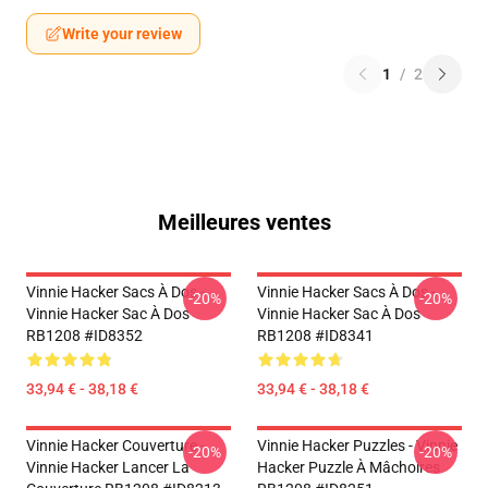
Write your review
1
/
2
Meilleures ventes
Vinnie Hacker Sacs À Dos -
Vinnie Hacker Sacs À Dos -
-20%
-20%
Vinnie Hacker Sac À Dos
Vinnie Hacker Sac À Dos
RB1208 #ID8352
RB1208 #ID8341
33,94 € - 38,18 €
33,94 € - 38,18 €
Vinnie Hacker Couverture -
Vinnie Hacker Puzzles - Vinnie
-20%
-20%
Vinnie Hacker Lancer La
Hacker Puzzle À Mâchoires