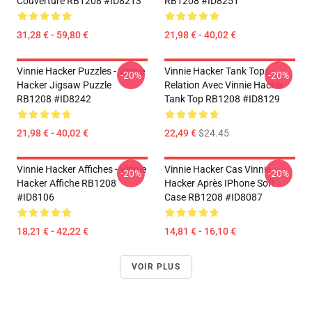
Couverture RB1208 #ID8213
RB1208 #ID8251
31,28 € - 59,80 €
21,98 € - 40,02 €
Vinnie Hacker Puzzles - Vinnie
Vinnie Hacker Tank Tops -
-20%
-20%
Hacker Jigsaw Puzzle
Relation Avec Vinnie Hacker
RB1208 #ID8242
Tank Top RB1208 #ID8129
21,98 € - 40,02 €
22,49 €
$24.45
Vinnie Hacker Affiches - Vinnie
Vinnie Hacker Cas Vinnie
-20%
-20%
Hacker Affiche RB1208
Hacker Après IPhone Soft
#ID8106
Case RB1208 #ID8087
18,21 € - 42,22 €
14,81 € - 16,10 €
VOIR PLUS