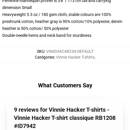
Feminine mannequin proven is 5'8" / 173 cm tall and carrying
dimension Small
Heavyweight 5.3 oz / 180 gsm cloth, stable colours are 100%
preshrunk cotton, heather gray is 90% cotton/10% polyester, denim
heather is 50% cotton/ 50% polyester
Double-needle hems and neck band for sturdiness
SKU
:
VINIEHAC48234-DEFAULT
Catégories
:
Vinnie Hacker T-shirts
,
What Customers Say
9 reviews for Vinnie Hacker T-shirts -
Vinnie Hacker T-shirt classique RB1208
#ID7942