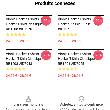
Produits connexes
Vinnie Hacker T-Shirts - Vinnie
Vinnie Hacker T-Shirts - Vinnie
-20%
-20%
Hacker T-Shirt Classique
Hacker Classic T-Shirt RB1208
RB1208 #ID7970
#ID7951
24,38 € - 28,06 €
24,38 € - 28,06 €
Vinnie Hacker T-Shirts - Vinnie
Vinnie Hacker T-Shirts - Vinnie
-20%
-20%
Hacker T-Shirt Classique
Hacker T-Shirt Classique
RB1208 #ID7943
RB1208 #ID7955
24,38 € - 28,06 €
24,38 € - 28,06 €
Footer
Livraison mondiale
Achetez en toute confiance
Nous livrons dans plus de 200
24/7 Protected from clicks to