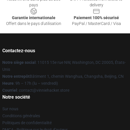
pays
delivery
Garantie internationale
Paiement 100% sécurisé
Offert dans le pays d'utilisation
PayPal / MasterCard / Visa
Contactez-nous
Notre siège social
: 11015 15e rue NW, Washington, DC 20005, États-
Unis
Notre entrepôt
Bâtiment 1, chemin Wanghua, Changsha, Beijing, CN
Heure
: 9h – 17h (lu – vendredi)
Courriel
: contact@vinniehacker.store
Notre société
Sur nous
Conditions générales
Politiques de confidentialité
DMCA - Politique sur le droit d'auteur