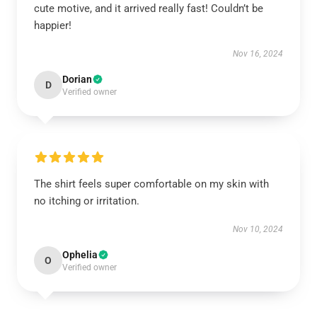
cute motive, and it arrived really fast! Couldn’t be
happier!
Nov 16, 2024
Dorian
D
Verified owner
The shirt feels super comfortable on my skin with
no itching or irritation.
Nov 10, 2024
Ophelia
O
Verified owner