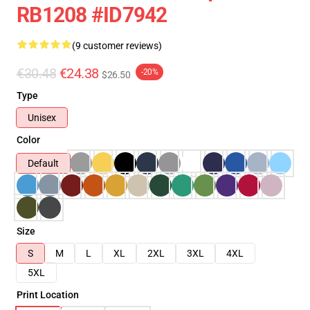
RB1208 #ID7942
(9 customer reviews)
€30.48
€24.38
-20%
$26.50
Type
Unisex
Color
Default
Size
S
M
L
XL
2XL
3XL
4XL
5XL
Print Location