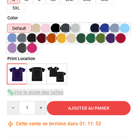
5XL
Color
Default
Print Location
Voir le guide des tailles
Quantity
AJOUTER AU PANIER
Cette vente se termine dans
01
:
11
:
51