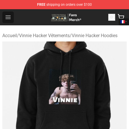
FREE
shipping on orders over $100
Vinnie Hacker Store - Official Vinnie Hacker Merchandis
Open menu
Accueil
/
Vinnie Hacker Vêtements
/
Vinnie Hacker Hoodies