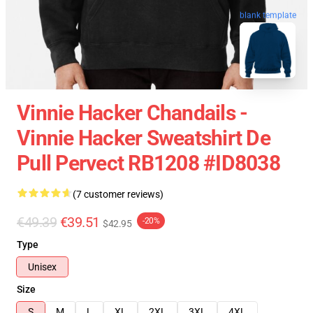
blank template
Vinnie Hacker Chandails -
Vinnie Hacker Sweatshirt De
Pull Pervect RB1208 #ID8038
(7 customer reviews)
€49.39
€39.51
-20%
$42.95
Type
Unisex
Size
S
M
L
XL
2XL
3XL
4XL