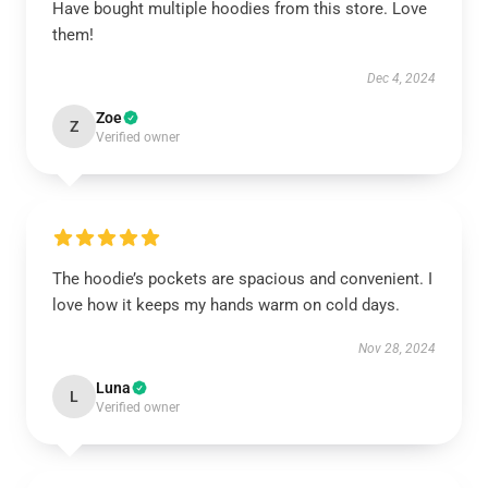
Have bought multiple hoodies from this store. Love
them!
Dec 4, 2024
Zoe
Z
Verified owner
The hoodie’s pockets are spacious and convenient. I
love how it keeps my hands warm on cold days.
Nov 28, 2024
Luna
L
Verified owner