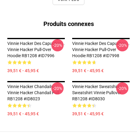
Produits connexes
Vinnie Hacker Des Capuches...
Vinnie Hacker Des Capuches...
-20%
-20%
Vinnie Hacker Pull-Over
Vinnie Hacker Pull-Over
Hoodie RB1208 #ID7996
Hoodie RB1208 #ID7998
39,51 € - 45,95 €
39,51 € - 45,95 €
Vinnie Hacker Chandails -
Vinnie Hacker Sweatshirts -
-20%
-20%
Vinnie Hacker Chandail Pull
Sweatshirt Vinnie Pullover
RB1208 #ID8023
RB1208 #ID8030
39,51 € - 45,95 €
39,51 € - 45,95 €
Footer