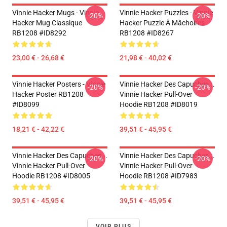
Vinnie Hacker Mugs - Vinnie
Vinnie Hacker Puzzles - Vinnie
-20%
-20%
Hacker Mug Classique
Hacker Puzzle À Mâchoires
RB1208 #ID8292
RB1208 #ID8267
23,00 € - 26,68 €
21,98 € - 40,02 €
Vinnie Hacker Posters - Vinnie
Vinnie Hacker Des Capuches...
-20%
-20%
Hacker Poster RB1208
Vinnie Hacker Pull-Over
#ID8099
Hoodie RB1208 #ID8019
18,21 € - 42,22 €
39,51 € - 45,95 €
Vinnie Hacker Des Capuches...
Vinnie Hacker Des Capuches...
-20%
-20%
Vinnie Hacker Pull-Over
Vinnie Hacker Pull-Over
Hoodie RB1208 #ID8005
Hoodie RB1208 #ID7983
39,51 € - 45,95 €
39,51 € - 45,95 €
VOIR PLUS