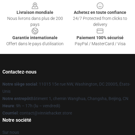
Livraison mondiale
Achetez en toute confiance
Nous livrons dans plus de 200
24/7 Protected from clicks to
pays
delivery
Garantie internationale
Paiement 100% sécurisé
Offert dans le pays d'utilisation
PayPal / MasterCard / Visa
Contactez-nous
Notre siège social
: 11015 15e rue NW, Washington, DC 20005, États-
Unis
Notre entrepôt
Bâtiment 1, chemin Wanghua, Changsha, Beijing, CN
Heure
: 9h – 17h (lu – vendredi)
Courriel
: contact@vinniehacker.store
Notre société
Sur nous