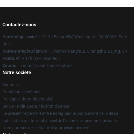
Contactez-nous
Notre siège social
: 11015 15e rue NW, Washington, DC 20005, États-
Unis
Notre entrepôt
Bâtiment 1, chemin Wanghua, Changsha, Beijing, CN
Heure
: 9h – 17h (lu – vendredi)
Courriel
: contact@vinniehacker.store
Notre société
Sur nous
Conditions générales
Politiques de confidentialité
DMCA - Politique sur le droit d'auteur
Le présent règlement entre en vigueur le jour suivant celui de sa
publication au Journal officiel de l'Union européenne. Loi sur la
transparence de la chaîne d'approvisionnement