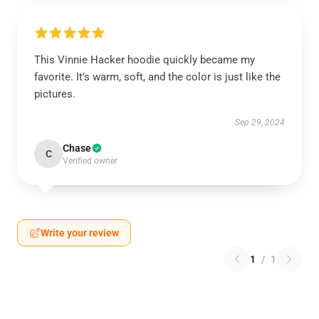
This Vinnie Hacker hoodie quickly became my
favorite. It’s warm, soft, and the color is just like the
pictures.
Sep 29, 2024
Chase
C
Verified owner
Write your review
1
/
1