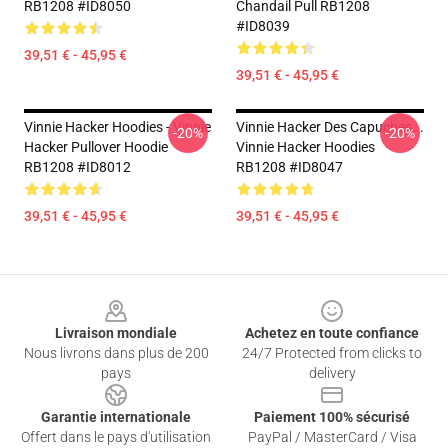
RB1208 #ID8050
Chandail Pull RB1208
#ID8039
39,51 € - 45,95 €
39,51 € - 45,95 €
Vinnie Hacker Hoodies - Vinnie
Vinnie Hacker Des Capuches...
-20%
-20%
Hacker Pullover Hoodie
Vinnie Hacker Hoodies
RB1208 #ID8012
RB1208 #ID8047
39,51 € - 45,95 €
39,51 € - 45,95 €
Footer
Livraison mondiale
Achetez en toute confiance
Nous livrons dans plus de 200
24/7 Protected from clicks to
pays
delivery
Garantie internationale
Paiement 100% sécurisé
Offert dans le pays d'utilisation
PayPal / MasterCard / Visa