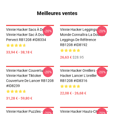
Meilleures ventes
Vinnie Hacker Sacs À Dos -
Vinnie Hacker Leggings - Le
-20%
-20%
Vinnie Hacker Sac À Dos
Monde Connaîtra La Douleur
Pervect RB1208 #ID8334
Leggings De Référence
RB1208 #ID8192
33,94 € - 38,18 €
26,63 €
$28.95
Vinnie Hacker Couverture -
Vinnie Hacker Oreillers - Vinnie
-20%
-20%
Vinnie Hacker Tiktoker
Hacker Lancer L'oreiller
Couverture De Lancer RB1208
RB1208 #ID8316
#ID8239
22,08 € - 26,68 €
31,28 € - 59,80 €
Vinnie Hacker Puzzles - Vinnie
Vinnie Hacker Hauts-Citernes -
-20%
-20%