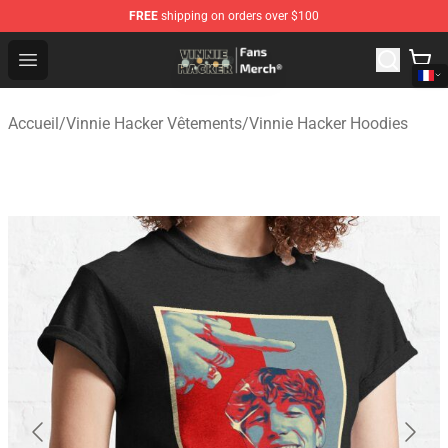
FREE
shipping on orders over $100
Vinnie Hacker Store - Official Vinnie Hacker Merchandis
Open menu
Accueil
/
Vinnie Hacker Vêtements
/
Vinnie Hacker Hoodies