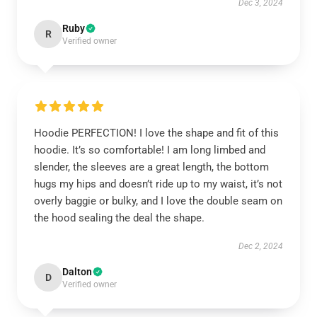
Dec 3, 2024
Ruby
R
Verified owner
Hoodie PERFECTION! I love the shape and fit of this
hoodie. It’s so comfortable! I am long limbed and
slender, the sleeves are a great length, the bottom
hugs my hips and doesn’t ride up to my waist, it’s not
overly baggie or bulky, and I love the double seam on
the hood sealing the deal the shape.
Dec 2, 2024
Dalton
D
Verified owner