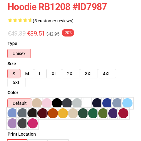
Hoodie RB1208 #ID7987
(5 customer reviews)
€49.39
€39.51
-20%
$42.95
Type
Unisex
Size
S
M
L
XL
2XL
3XL
4XL
5XL
Color
Default
Print Location