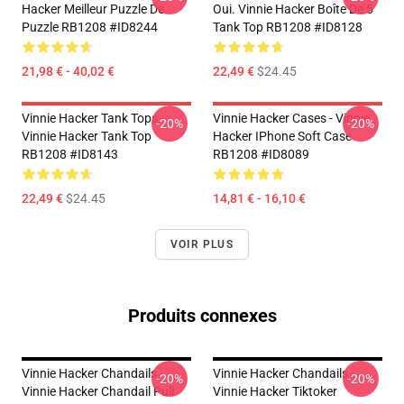
Hacker Meilleur Puzzle De
Oui. Vinnie Hacker Boîte De 5
Puzzle RB1208 #ID8244
Tank Top RB1208 #ID8128
21,98 € - 40,02 €
22,49 €
$24.45
Vinnie Hacker Tank Tops -
Vinnie Hacker Cases - Vinnie
-20%
-20%
Vinnie Hacker Tank Top
Hacker IPhone Soft Case
RB1208 #ID8143
RB1208 #ID8089
22,49 €
$24.45
14,81 € - 16,10 €
VOIR PLUS
Produits connexes
Vinnie Hacker Chandails -
Vinnie Hacker Chandails -
-20%
-20%
Vinnie Hacker Chandail Pull
Vinnie Hacker Tiktoker