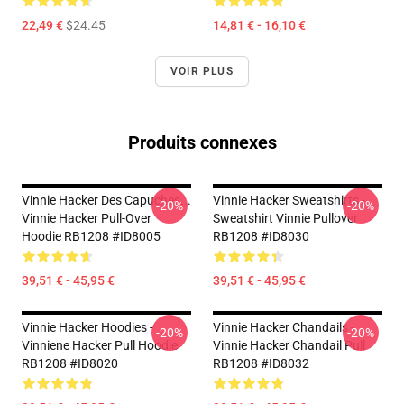
22,49 €
$24.45
14,81 € - 16,10 €
VOIR PLUS
Produits connexes
Vinnie Hacker Des Capuches...
Vinnie Hacker Sweatshirts -
-20%
-20%
Vinnie Hacker Pull-Over
Sweatshirt Vinnie Pullover
Hoodie RB1208 #ID8005
RB1208 #ID8030
39,51 € - 45,95 €
39,51 € - 45,95 €
Vinnie Hacker Hoodies -
Vinnie Hacker Chandails -
-20%
-20%
Vinniene Hacker Pull Hoodie
Vinnie Hacker Chandail Pull
RB1208 #ID8020
RB1208 #ID8032