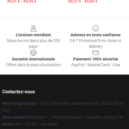
39,51 € - 45,95 €
39,51 € - 45,95 €
Footer
Livraison mondiale
Achetez en toute confiance
Nous livrons dans plus de 200
24/7 Protected from clicks to
pays
delivery
Garantie internationale
Paiement 100% sécurisé
Offert dans le pays d'utilisation
PayPal / MasterCard / Visa
Contactez-nous
Notre siège social
: 11015 15e rue NW, Washington, DC 20005, États-
Unis
Notre entrepôt
Bâtiment 1, chemin Wanghua, Changsha, Beijing, CN
Heure
: 9h – 17h (lu – vendredi)