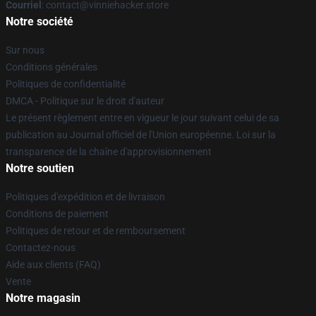
Courriel
: contact@vinniehacker.store
Notre société
Sur nous
Conditions générales
Politiques de confidentialité
DMCA - Politique sur le droit d'auteur
Le présent règlement entre en vigueur le jour suivant celui de sa
publication au Journal officiel de l'Union européenne. Loi sur la
transparence de la chaîne d'approvisionnement
Notre soutien
Politiques d'expédition et de livraison
Conditions de paiement
Politiques de retour et de remboursement
Contactez-nous
Aide aux clients (FAQ)
Vente
Notre magasin