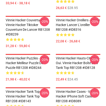
33,94 € - 38,18 €
26,63 €
$28.95
Vinnie Hacker Couverture -
Vinnie Hacker Oreillers - Vinnie
-20%
-20%
Vinnie Hacker Tiktoker
Hacker Lancer L'oreiller
Couverture De Lancer RB1208
RB1208 #ID8316
#ID8239
22,08 € - 26,68 €
31,28 € - 59,80 €
Vinnie Hacker Puzzles - Vinnie
Vinnie Hacker Hauts-Citernes -
-20%
-20%
Hacker Meilleur Puzzle De
Oui. Vinnie Hacker Boîte De 5
Puzzle RB1208 #ID8244
Tank Top RB1208 #ID8128
21,98 € - 40,02 €
22,49 €
$24.45
Vinnie Hacker Tank Tops -
Vinnie Hacker Cases - Vinnie
-20%
-20%
Vinnie Hacker Tank Top
Hacker IPhone Soft Case
RB1208 #ID8143
RB1208 #ID8089