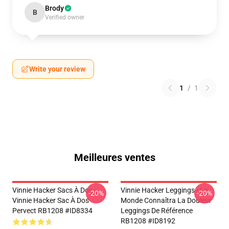
Brody
B
Verified owner
Write your review
1
/
1
Meilleures ventes
Vinnie Hacker Sacs À Dos -
Vinnie Hacker Leggings - Le
-20%
-20%
Vinnie Hacker Sac À Dos
Monde Connaîtra La Douleur
Pervect RB1208 #ID8334
Leggings De Référence
RB1208 #ID8192