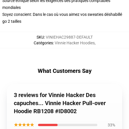
Source éthique selon les exigences des pratiques comptables
mondiales
Soyez conscient: Dans le cas où vous aimez vos sweaties déshabillé
go 2 tailles
SKU
:
VINIEHAC29887-DEFAULT
Catégories
:
Vinnie Hacker Hoodies
,
What Customers Say
3 reviews for Vinnie Hacker Des
capuches... Vinnie Hacker Pull-over
Hoodie RB1208 #ID8002
★★★★★
33%