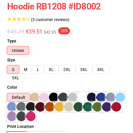
Hoodie RB1208 #ID8002
(3 customer reviews)
€49.39
€39.51
-20%
$42.95
Type
Unisex
Size
S
M
L
XL
2XL
3XL
4XL
5XL
Color
Default
Print Location