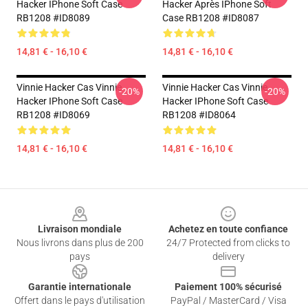
Hacker IPhone Soft Case
Hacker Après IPhone Soft
RB1208 #ID8089
Case RB1208 #ID8087
14,81 € - 16,10 €
14,81 € - 16,10 €
Vinnie Hacker Cas Vinnie
Vinnie Hacker Cas Vinnie
-20%
-20%
Hacker IPhone Soft Case
Hacker IPhone Soft Case
RB1208 #ID8069
RB1208 #ID8064
14,81 € - 16,10 €
14,81 € - 16,10 €
Footer
Livraison mondiale
Achetez en toute confiance
Nous livrons dans plus de 200
24/7 Protected from clicks to
pays
delivery
Garantie internationale
Paiement 100% sécurisé
Offert dans le pays d'utilisation
PayPal / MasterCard / Visa