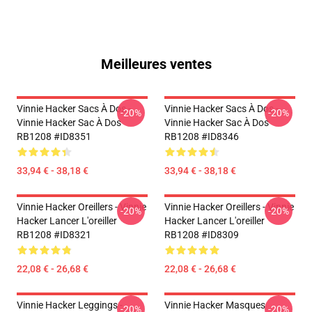
Meilleures ventes
Vinnie Hacker Sacs À Dos -
Vinnie Hacker Sacs À Dos -
-20%
-20%
Vinnie Hacker Sac À Dos
Vinnie Hacker Sac À Dos
RB1208 #ID8351
RB1208 #ID8346
33,94 € - 38,18 €
33,94 € - 38,18 €
Vinnie Hacker Oreillers - Vinnie
Vinnie Hacker Oreillers - Vinnie
-20%
-20%
Hacker Lancer L'oreiller
Hacker Lancer L'oreiller
RB1208 #ID8321
RB1208 #ID8309
22,08 € - 26,68 €
22,08 € - 26,68 €
Vinnie Hacker Leggings -
Vinnie Hacker Masques
-20%
-20%