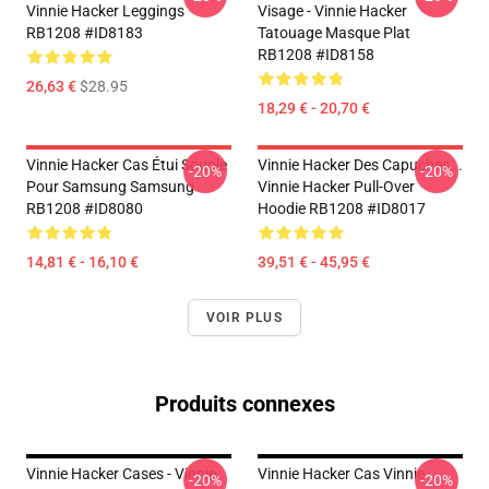
Vinnie Hacker Leggings
Visage - Vinnie Hacker
RB1208 #ID8183
Tatouage Masque Plat
RB1208 #ID8158
26,63 €
$28.95
18,29 € - 20,70 €
Vinnie Hacker Cas Étui Souple
Vinnie Hacker Des Capuches...
-20%
-20%
Pour Samsung Samsung
Vinnie Hacker Pull-Over
RB1208 #ID8080
Hoodie RB1208 #ID8017
14,81 € - 16,10 €
39,51 € - 45,95 €
VOIR PLUS
Produits connexes
Vinnie Hacker Cases - Vinnie
Vinnie Hacker Cas Vinnie
-20%
-20%