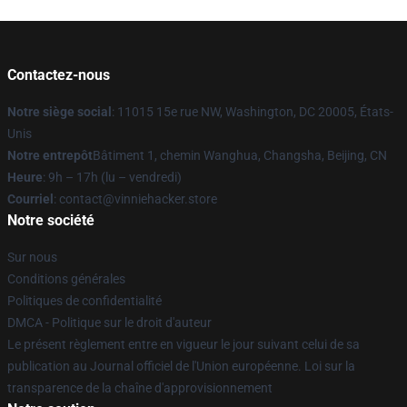
Contactez-nous
Notre siège social
: 11015 15e rue NW, Washington, DC 20005, États-
Unis
Notre entrepôt
Bâtiment 1, chemin Wanghua, Changsha, Beijing, CN
Heure
: 9h – 17h (lu – vendredi)
Courriel
: contact@vinniehacker.store
Notre société
Sur nous
Conditions générales
Politiques de confidentialité
DMCA - Politique sur le droit d'auteur
Le présent règlement entre en vigueur le jour suivant celui de sa
publication au Journal officiel de l'Union européenne. Loi sur la
transparence de la chaîne d'approvisionnement