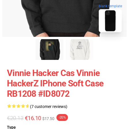
blank template
Vinnie Hacker Cas Vinnie
HackerZ IPhone Soft Case
RB1208 #ID8072
(7 customer reviews)
€20.13
€16.10
-20%
$17.50
Type