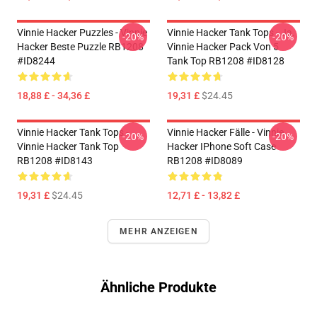
Vinnie Hacker Puzzles - Vinnie
Vinnie Hacker Tank Tops - Ja.
-20%
-20%
Hacker Beste Puzzle RB1208
Vinnie Hacker Pack Von 5
#ID8244
Tank Top RB1208 #ID8128
18,88 £ - 34,36 £
19,31 £
$24.45
Vinnie Hacker Tank Tops -
Vinnie Hacker Fälle - Vinnie
-20%
-20%
Vinnie Hacker Tank Top
Hacker IPhone Soft Case
RB1208 #ID8143
RB1208 #ID8089
19,31 £
$24.45
12,71 £ - 13,82 £
MEHR ANZEIGEN
Ähnliche Produkte