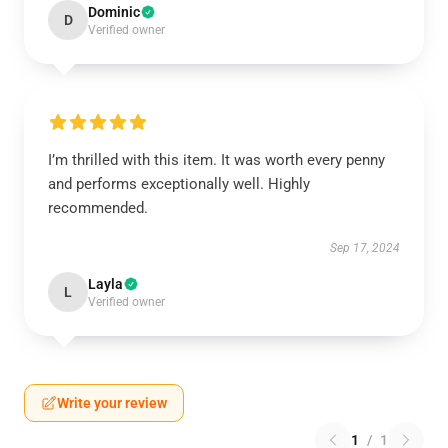
Dominic
D
Verified owner
I’m thrilled with this item. It was worth every penny
and performs exceptionally well. Highly
recommended.
Sep 17, 2024
Layla
L
Verified owner
Write your review
1
/
1