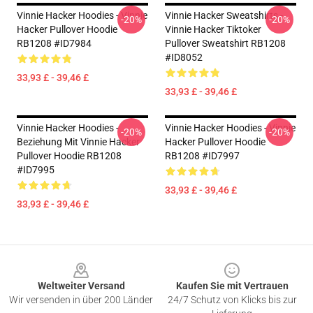
Vinnie Hacker Hoodies - Vinnie
Vinnie Hacker Sweatshirts -
-20%
-20%
Hacker Pullover Hoodie
Vinnie Hacker Tiktoker
RB1208 #ID7984
Pullover Sweatshirt RB1208
#ID8052
33,93 £ - 39,46 £
33,93 £ - 39,46 £
Vinnie Hacker Hoodies -
Vinnie Hacker Hoodies - Vinnie
-20%
-20%
Beziehung Mit Vinnie Hacker
Hacker Pullover Hoodie
Pullover Hoodie RB1208
RB1208 #ID7997
#ID7995
33,93 £ - 39,46 £
33,93 £ - 39,46 £
Footer
Weltweiter Versand
Kaufen Sie mit Vertrauen
Wir versenden in über 200 Länder
24/7 Schutz von Klicks bis zur