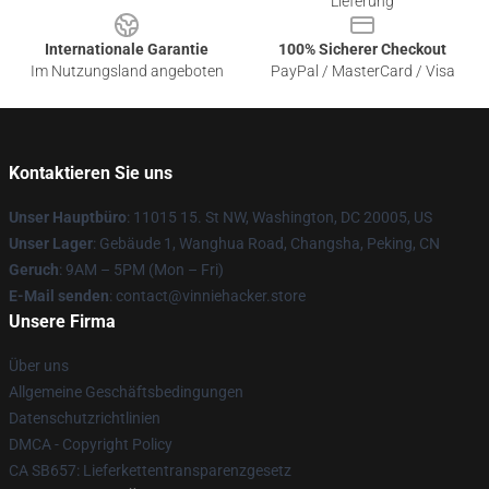
Lieferung
Internationale Garantie
100% Sicherer Checkout
Im Nutzungsland angeboten
PayPal / MasterCard / Visa
Kontaktieren Sie uns
Unser Hauptbüro
: 11015 15. St NW, Washington, DC 20005, US
Unser Lager
: Gebäude 1, Wanghua Road, Changsha, Peking, CN
Geruch
: 9AM – 5PM (Mon – Fri)
E-Mail senden
: contact@vinniehacker.store
Unsere Firma
Über uns
Allgemeine Geschäftsbedingungen
Datenschutzrichtlinien
DMCA - Copyright Policy
CA SB657: Lieferkettentransparenzgesetz