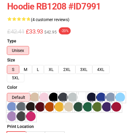
Hoodie RB1208 #ID7991
(4 customer reviews)
£42.41
£33.93
-20%
$42.95
Type
Unisex
Size
S
M
L
XL
2XL
3XL
4XL
5XL
Color
Default
Print Location