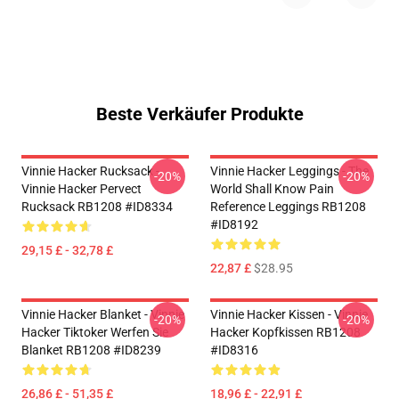
Beste Verkäufer Produkte
Vinnie Hacker Rucksack -
Vinnie Hacker Leggings - The
-20%
-20%
Vinnie Hacker Pervect
World Shall Know Pain
Rucksack RB1208 #ID8334
Reference Leggings RB1208
#ID8192
29,15 £ - 32,78 £
22,87 £
$28.95
Vinnie Hacker Blanket - Vinnie
Vinnie Hacker Kissen - Vinnie
-20%
-20%
Hacker Tiktoker Werfen Sie
Hacker Kopfkissen RB1208
Blanket RB1208 #ID8239
#ID8316
26,86 £ - 51,35 £
18,96 £ - 22,91 £