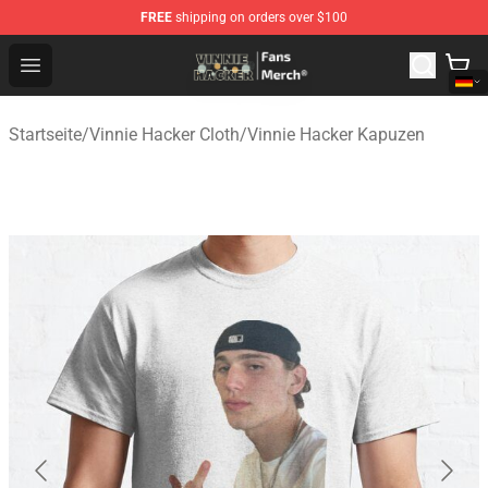
FREE
shipping on orders over $100
Vinnie Hacker Store - Official Vinnie Hacker Merchandis
Open menu
Startseite
/
Vinnie Hacker Cloth
/
Vinnie Hacker Kapuzen