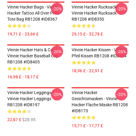
Vinnie Hacker Bags - Vinnie
Vinnie Hacker Rucksack -
-20%
-20%
Hacker Tattoo All Over Print
Vinnie Hacker Rucksack
Tote Bag RB1208 #ID8367
RB1208 #ID8350
19,71 £ - 23,66 £
29,15 £ - 32,78 £
Vinnie Hacker Hats & Caps -
Vinnie Hacker Kissen - VINNIE
-20%
-20%
Vinnie Hacker Baseball Cap
Pfeil Kissen RB1208 #ID8324
RB1208 #ID8405
18,96 £ - 22,91 £
16,98 £ - 18,17 £
Vinnie Hacker Leggings -
Vinnie Hacker
-20%
-20%
Vinnie Hacker Leggings
Gesichtsmasken - Vinnie
RB1208 #ID8197
Hacker Flache Maske RB1208
#ID8173
22,87 £
$28.95
15,71 £ - 17,77 £