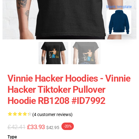
blank template
Vinnie Hacker Hoodies - Vinnie
Hacker Tiktoker Pullover
Hoodie RB1208 #ID7992
(4 customer reviews)
£42.41
£33.93
-20%
$42.95
Type