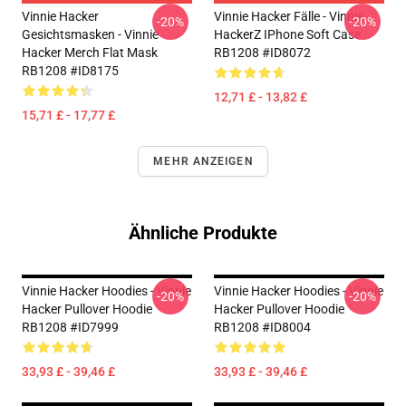
Vinnie Hacker
Vinnie Hacker Fälle - Vinnie
-20%
-20%
Gesichtsmasken - Vinnie
HackerZ IPhone Soft Case
Hacker Merch Flat Mask
RB1208 #ID8072
RB1208 #ID8175
12,71 £ - 13,82 £
15,71 £ - 17,77 £
MEHR ANZEIGEN
Ähnliche Produkte
Vinnie Hacker Hoodies - Vinnie
Vinnie Hacker Hoodies - Vinnie
-20%
-20%
Hacker Pullover Hoodie
Hacker Pullover Hoodie
RB1208 #ID7999
RB1208 #ID8004
33,93 £ - 39,46 £
33,93 £ - 39,46 £