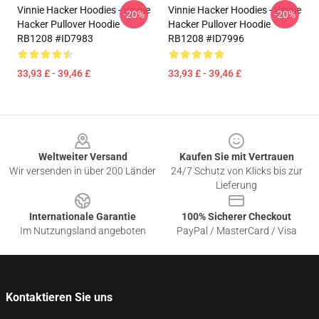
Vinnie Hacker Hoodies - Vinnie
Vinnie Hacker Hoodies - Vinnie
-20%
-20%
Hacker Pullover Hoodie
Hacker Pullover Hoodie
RB1208 #ID7983
RB1208 #ID7996
33,93 £ - 39,46 £
33,93 £ - 39,46 £
Footer
Weltweiter Versand
Kaufen Sie mit Vertrauen
Wir versenden in über 200 Länder
24/7 Schutz von Klicks bis zur
Lieferung
Internationale Garantie
100% Sicherer Checkout
Im Nutzungsland angeboten
PayPal / MasterCard / Visa
Kontaktieren Sie uns