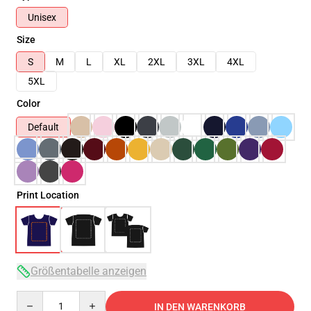
Unisex
Size
S
M
L
XL
2XL
3XL
4XL
5XL
Color
Default
Print Location
Größentabelle anzeigen
Quantity
IN DEN WARENKORB