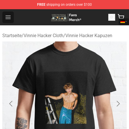
FREE
shipping on orders over $100
Vinnie Hacker Store - Official Vinnie Hacker Merchandis
Open menu
Startseite
/
Vinnie Hacker Cloth
/
Vinnie Hacker Kapuzen