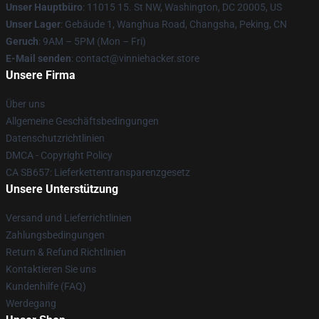
Unser Hauptbüro
: 11015 15. St NW, Washington, DC 20005, US
Unser Lager
: Gebäude 1, Wanghua Road, Changsha, Peking, CN
Geruch
: 9AM – 5PM (Mon – Fri)
E-Mail senden
: contact@vinniehacker.store
Unsere Firma
Über uns
Allgemeine Geschäftsbedingungen
Datenschutzrichtlinien
DMCA - Copyright Policy
CA SB657: Lieferkettentransparenzgesetz
Unsere Unterstützung
Versand und Lieferrichtlinien
Zahlungsbedingungen
Return & Refund Richtlinien
Kontaktieren Sie uns
Kundenhilfe (FAQ)
Werdegang