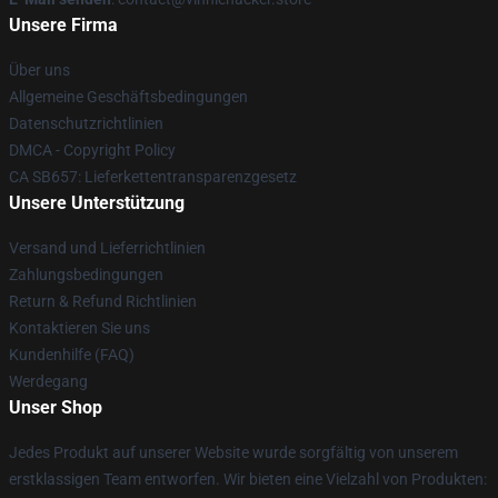
Unsere Firma
Über uns
Allgemeine Geschäftsbedingungen
Datenschutzrichtlinien
DMCA - Copyright Policy
CA SB657: Lieferkettentransparenzgesetz
Unsere Unterstützung
Versand und Lieferrichtlinien
Zahlungsbedingungen
Return & Refund Richtlinien
Kontaktieren Sie uns
Kundenhilfe (FAQ)
Werdegang
Unser Shop
Jedes Produkt auf unserer Website wurde sorgfältig von unserem
erstklassigen Team entworfen. Wir bieten eine Vielzahl von Produkten: