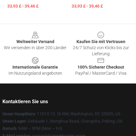
33,93 £ - 39,46 £
33,93 £ - 39,46 £
Footer
Weltweiter Versand
Kaufen Sie mit Vertrauen
Wir versenden in über 200 Länder
24/7 Schutz von Klicks bis zur
Lieferung
Internationale Garantie
100% Sicherer Checkout
Im Nutzungsland angeboten
PayPal / MasterCard / Visa
Kontaktieren Sie uns
Unser Hauptbüro
: 11015 15. St NW, Washington, DC 20005, US
Unser Lager
: Gebäude 1, Wanghua Road, Changsha, Peking, CN
Geruch
: 9AM – 5PM (Mon – Fri)
E-Mail senden
: contact@vinniehacker.store