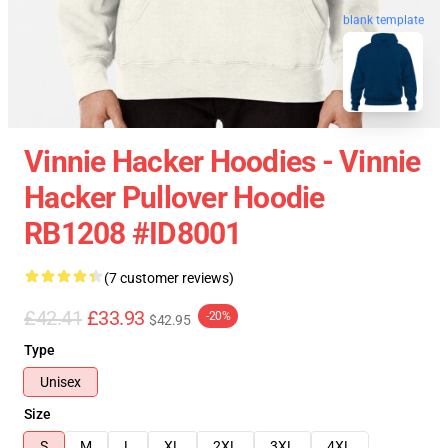
blank template
Vinnie Hacker Hoodies - Vinnie
Hacker Pullover Hoodie
RB1208 #ID8001
(7 customer reviews)
£42.41
£33.93
-20%
$42.95
Type
Unisex
Size
S
M
L
XL
2XL
3XL
4XL