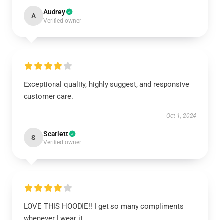
Audrey
A
Verified owner
Exceptional quality, highly suggest, and responsive
customer care.
Oct 1, 2024
Scarlett
S
Verified owner
LOVE THIS HOODIE!! I get so many compliments
whenever I wear it