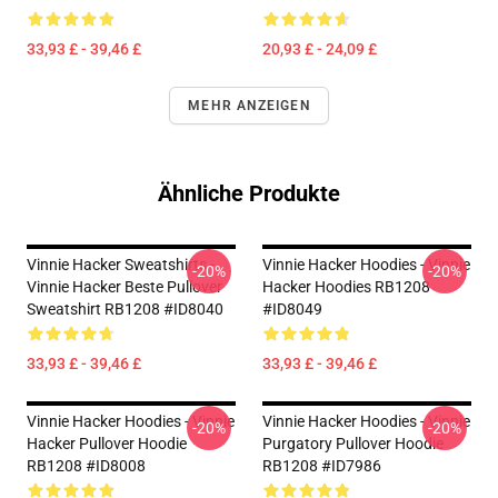
33,93 £ - 39,46 £
20,93 £ - 24,09 £
MEHR ANZEIGEN
Ähnliche Produkte
Vinnie Hacker Sweatshirts -
Vinnie Hacker Hoodies - Vinnie
-20%
-20%
Vinnie Hacker Beste Pullover
Hacker Hoodies RB1208
Sweatshirt RB1208 #ID8040
#ID8049
33,93 £ - 39,46 £
33,93 £ - 39,46 £
Vinnie Hacker Hoodies - Vinnie
Vinnie Hacker Hoodies - Vinnie
-20%
-20%
Hacker Pullover Hoodie
Purgatory Pullover Hoodie
RB1208 #ID8008
RB1208 #ID7986