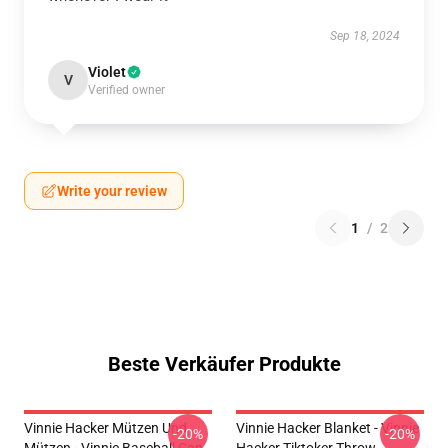
Sep 18, 2024
Violet
V
Verified owner
Write your review
1
/
2
Beste Verkäufer Produkte
Vinnie Hacker Mützen Und
Vinnie Hacker Blanket - Vinnie
-20%
-20%