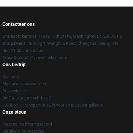
Contacteer ons
Ons hoofdkantoor
: 11015 15th St NW, Washington, DC 20005, US
Ons pakhuis
: Building 1, Wanghua Road, Changsha, Beijing, CN
Uur
: 21.00 uur 5.00 uur
E-mail
Contact@vinniehacker.store
Ons bedrijf
Over ons
Algemene voorwaarden
Privacybeleid
DMCA - Auteursrechtbeleid
CA SB657: Transparantiewet voor de toeleveringsketen
Onze steun
Verzend- en leveringsbeleid
Betalingsvoorwaarden