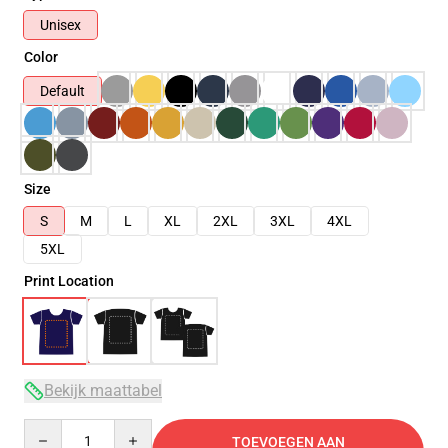
Unisex
Color
Default
Size
S
M
L
XL
2XL
3XL
4XL
5XL
Print Location
Bekijk maattabel
Quantity
TOEVOEGEN AAN