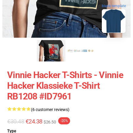
blank template
Vinnie Hacker T-Shirts - Vinnie
Hacker Klassieke T-Shirt
RB1208 #ID7961
(6 customer reviews)
€30.48
€24.38
-20%
$26.50
Type