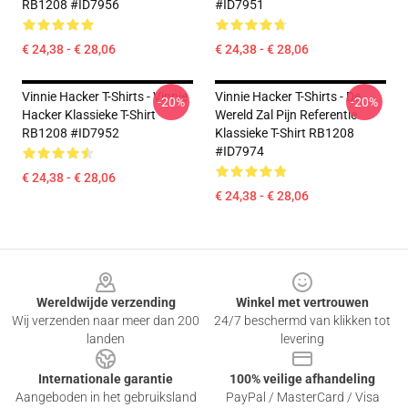
RB1208 #ID7956
#ID7951
€ 24,38 - € 28,06
€ 24,38 - € 28,06
Vinnie Hacker T-Shirts - Vinnie
Vinnie Hacker T-Shirts - De
-20%
-20%
Hacker Klassieke T-Shirt
Wereld Zal Pijn Referentie
RB1208 #ID7952
Klassieke T-Shirt RB1208
#ID7974
€ 24,38 - € 28,06
€ 24,38 - € 28,06
Footer
Wereldwijde verzending
Winkel met vertrouwen
Wij verzenden naar meer dan 200
24/7 beschermd van klikken tot
landen
levering
Internationale garantie
100% veilige afhandeling
Aangeboden in het gebruiksland
PayPal / MasterCard / Visa