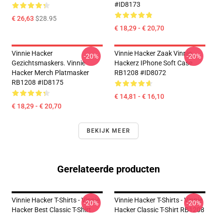
#ID8173
€ 26,63
$28.95
€ 18,29 - € 20,70
Vinnie Hacker
Vinnie Hacker Zaak Vinnie
-20%
-20%
Gezichtsmaskers. Vinnie
Hackerz IPhone Soft Case
Hacker Merch Platmasker
RB1208 #ID8072
RB1208 #ID8175
€ 14,81 - € 16,10
€ 18,29 - € 20,70
BEKIJK MEER
Gerelateerde producten
Vinnie Hacker T-Shirts - Vinnie
Vinnie Hacker T-Shirts - Vinnie
-20%
-20%
Hacker Best Classic T-Shirt
Hacker Classic T-Shirt RB1208