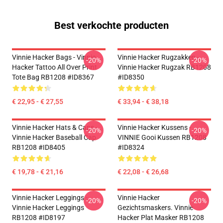
Best verkochte producten
Vinnie Hacker Bags - Vinnie
Vinnie Hacker Rugzakken -
-20%
-20%
Hacker Tattoo All Over Print
Vinnie Hacker Rugzak RB1208
Tote Bag RB1208 #ID8367
#ID8350
€ 22,95 - € 27,55
€ 33,94 - € 38,18
Vinnie Hacker Hats & Caps -
Vinnie Hacker Kussens -
-20%
-20%
Vinnie Hacker Baseball Cap
VINNIE Gooi Kussen RB1208
RB1208 #ID8405
#ID8324
€ 19,78 - € 21,16
€ 22,08 - € 26,68
Vinnie Hacker Leggings -
Vinnie Hacker
-20%
-20%
Vinnie Hacker Leggings
Gezichtsmaskers. Vinnie
RB1208 #ID8197
Hacker Plat Masker RB1208