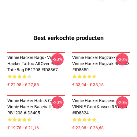
Best verkochte producten
Vinnie Hacker Bags - Vinnie
Vinnie Hacker Rugzakken -
-20%
-20%
Hacker Tattoo All Over Print
Vinnie Hacker Rugzak RB1208
Tote Bag RB1208 #ID8367
#ID8350
€ 22,95 - € 27,55
€ 33,94 - € 38,18
Vinnie Hacker Hats & Caps -
Vinnie Hacker Kussens -
-20%
-20%
Vinnie Hacker Baseball Cap
VINNIE Gooi Kussen RB1208
RB1208 #ID8405
#ID8324
€ 19,78 - € 21,16
€ 22,08 - € 26,68