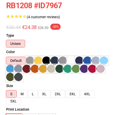
RB1208 #ID7967
(4 customer reviews)
€30.48
€24.38
-20%
$26.50
Type
Unisex
Color
Default
Size
S
M
L
XL
2XL
3XL
4XL
5XL
Print Location