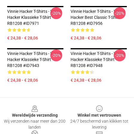
Vinnie Hacker T-Shirts - Vinnie
Vinnie Hacker T-Shirts - Vinnie
-20%
-20%
Hacker Klassieke T-Shirt
Hacker Best Classic T-Shirt
RB1208 #ID7971
RB1208 #ID7956
€ 24,38 - € 28,06
€ 24,38 - € 28,06
Vinnie Hacker T-Shirts - Vinnie
Vinnie Hacker T-Shirts - Vinnie
-20%
-20%
Hacker Klassieke T-Shirt
Hacker Klassieke T-Shirt
RB1208 #ID7943
RB1208 #ID7948
€ 24,38 - € 28,06
€ 24,38 - € 28,06
Footer
Wereldwijde verzending
Winkel met vertrouwen
Wij verzenden naar meer dan 200
24/7 beschermd van klikken tot
landen
levering