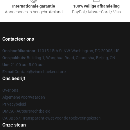
Internationale garantie
100% veilige afhandeling
Aangeboden in het gebruiksland
PayPal / MasterCard / Visa
Contacteer ons
Ons hoofdkantoor
: 11015 15th St NW, Washington, DC 20005, US
Ons pakhuis
: Building 1, Wanghua Road, Changsha, Beijing, CN
Uur
: 21.00 uur 5.00 uur
E-mail
Contact@vinniehacker.store
Ons bedrijf
Over ons
Algemene voorwaarden
Privacybeleid
DMCA - Auteursrechtbeleid
CA SB657: Transparantiewet voor de toeleveringsketen
Onze steun