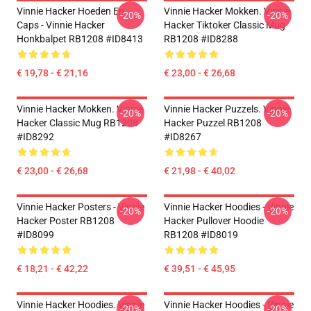
Vinnie Hacker Hoeden En
Vinnie Hacker Mokken. Vinnie
-20%
-20%
Caps - Vinnie Hacker
Hacker Tiktoker Classic Mug
Honkbalpet RB1208 #ID8413
RB1208 #ID8288
€ 19,78 - € 21,16
€ 23,00 - € 26,68
Vinnie Hacker Mokken. Vinnie
Vinnie Hacker Puzzels. Vinnie
-20%
-20%
Hacker Classic Mug RB1208
Hacker Puzzel RB1208
#ID8292
#ID8267
€ 23,00 - € 26,68
€ 21,98 - € 40,02
Vinnie Hacker Posters - Vinnie
Vinnie Hacker Hoodies - Vinnie
-20%
-20%
Hacker Poster RB1208
Hacker Pullover Hoodie
#ID8099
RB1208 #ID8019
€ 18,21 - € 42,22
€ 39,51 - € 45,95
Vinnie Hacker Hoodies. Vinnie
Vinnie Hacker Hoodies - Vinnie
-20%
-20%