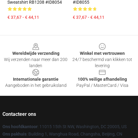
Sweatshirt RB1208 #ID8054
#ID8055
€ 37,67 - € 44,11
€ 37,67 - € 44,11
Footer
Wereldwijde verzending
Winkel met vertrouwen
Wij verzenden naar meer dan 200
24/7 beschermd van klikken tot
landen
levering
Internationale garantie
100% veilige afhandeling
Aangeboden in het gebruiksland
PayPal / MasterCard / Visa
Contacteer ons
Ons hoofdkantoor
: 11015 15th St NW, Washington, DC 20005, US
Ons pakhuis
: Building 1, Wanghua Road, Changsha, Beijing, CN