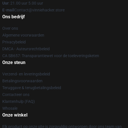
Uur
: 21.00 uur 5.00 uur
E-mail
Contact@vinniehacker.store
Ons bedrijf
Over ons
Algemene voorwaarden
Privacybeleid
DMCA - Auteursrechtbeleid
CA SB657: Transparantiewet voor de toeleveringsketen
Onze steun
Verzend- en leveringsbeleid
Betalingsvoorwaarden
Teruggave & terugbetalingsbeleid
Contacteer ons
Klantenhulp (FAQ)
Whosale
Onze winkel
Elk product op onze site is zorgvuldig ontworpen door ons team van