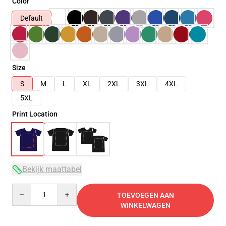
Color
Default
Size
S
M
L
XL
2XL
3XL
4XL
5XL
Print Location
Bekijk maattabel
Quantity
TOEVOEGEN AAN
WINKELWAGEN