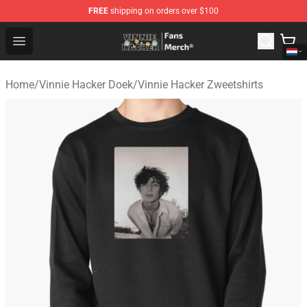
FREE
shipping on orders over $100
Vinnie Hacker Store - Official Vinnie Hacker Merchandis
Open menu
Home
/
Vinnie Hacker Doek
/
Vinnie Hacker Zweetshirts