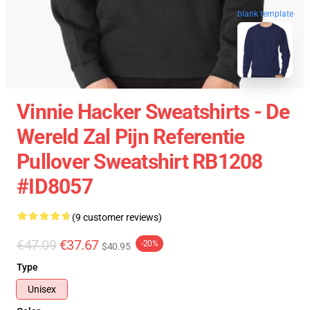
blank template
Vinnie Hacker Sweatshirts - De
Wereld Zal Pijn Referentie
Pullover Sweatshirt RB1208
#ID8057
(9 customer reviews)
€47.09
€37.67
-20%
$40.95
Type
Unisex