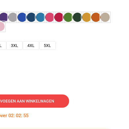
L
3XL
4XL
5XL
VOEGEN AAN WINKELWAGEN
over
02
:
02
:
54