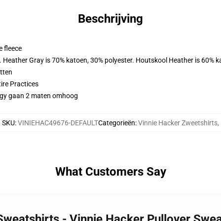
Beschrijving
 fleece
r. Heather Gray is 70% katoen, 30% polyester. Houtskool Heather is 60% k
tten
ire Practices
saggy gaan 2 maten omhoog
SKU
:
VINIEHAC49676-DEFAULT
Categorieën
:
Vinnie Hacker Zweetshirts
,
What Customers Say
 Sweatshirts - Vinnie Hacker Pullover Sw