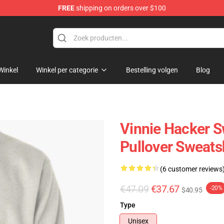
FREE
shipping on orders over $100
ise Shop
Winkel
Winkel per categorie
Bestelling volgen
Blog
Vinnie Hacker S
Pullover Sweat
(6 customer reviews
€47.09
€37.67
-20%
$40.95
Type
Unisex