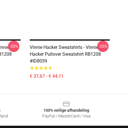
-20%
-20%
innie
Vinnie Hacker Sweatshirts - Vinniene
RB1208
Hacker Pullover Sweatshirt RB1208
#ID8059
€ 37,67 - € 44,11
e
100% veilige afhandeling
sland
PayPal / MasterCard / Visa