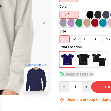
Color
Default
Size
S
M
L
XL
2X
Print Location
blank template
Bekijk maattabel
Quantity
TOE
Deze uitverkoop eindigt 