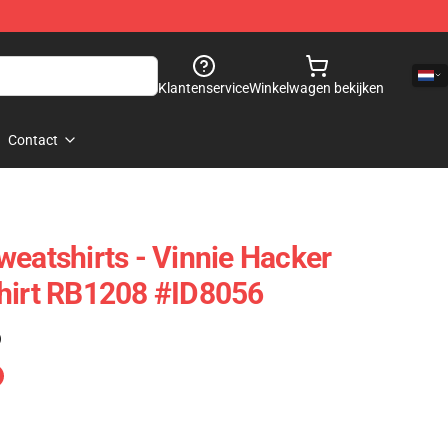
Klantenservice
Winkelwagen bekijken
Contact
weatshirts - Vinnie Hacker
shirt RB1208 #ID8056
)