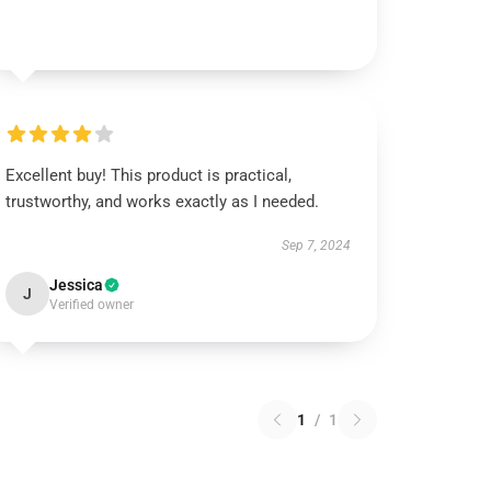
Excellent buy! This product is practical,
trustworthy, and works exactly as I needed.
Sep 7, 2024
Jessica
J
Verified owner
1
/
1