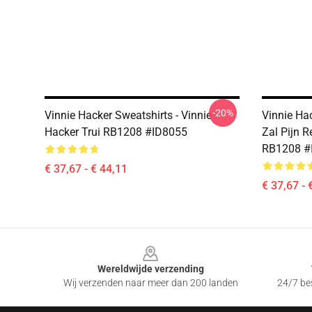
-20%
Vinnie Hacker Sweatshirts - Vinnie
Vinnie Ha
Hacker Trui RB1208 #ID8055
Zal Pijn R
RB1208 #
€ 37,67 - € 44,11
€ 37,67 - 
Footer
Wereldwijde verzending
Wij verzenden naar meer dan 200 landen
24/7 bes