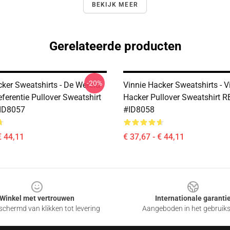
BEKIJK MEER
Gerelateerde producten
-20%
cker Sweatshirts - De Wereld
Vinnie Hacker Sweatshirts - V
eferentie Pullover Sweatshirt
Hacker Pullover Sweatshirt 
ID8057
#ID8058
€ 44,11
€ 37,67 - € 44,11
Winkel met vertrouwen
Internationale garanti
chermd van klikken tot levering
Aangeboden in het gebruik