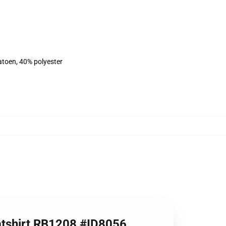
atoen, 40% polyester
eatshirt RB1208 #ID8056