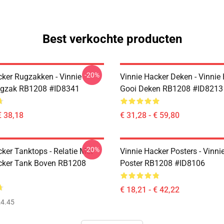
Best verkochte producten
-20%
cker Rugzakken - Vinnie
Vinnie Hacker Deken - Vinnie
ugzak RB1208 #ID8341
Gooi Deken RB1208 #ID8213
€ 38,18
€ 31,28 - € 59,80
-20%
ker Tanktops - Relatie Met
Vinnie Hacker Posters - Vinni
cker Tank Boven RB1208
Poster RB1208 #ID8106
€ 18,21 - € 42,22
4.45