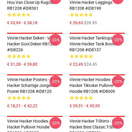
Hou Van Close Up Rugzak
Vinnie Hacker Leggings
RB1208 #ID8361
RB1208 #ID8198
€ 33,94 - € 38,18
€ 26,63
$28.95
Vinnie Hacker Deken - Vinnie
Vinnie Hacker Tanktops -
-20%
-20%
Hacker Gooi Deken RB1208
Vinnie Hacker Tank Boven
#ID8226
RB1208 #ID8137
€ 31,28 - € 59,80
€ 22,49
$24.45
Vinnie Hacker Posters - Vinnie
Vinnie Hacker Hoodies - Vinnie
-20%
-20%
Hacker Schattige Jongens
Hacker Tiktoker Pullover
Poster RB1208 #ID8120
Hoodie RB1208 #ID8009
€ 18,21 - € 42,22
€ 39,51 - € 45,95
Vinnie Hacker Hoodies. Vinnie
Vinnie Hacker T-Shirts - Vinnie
-20%
-20%
Hacker Pullover Hoodie
Hacker Best Classic T-Shirt