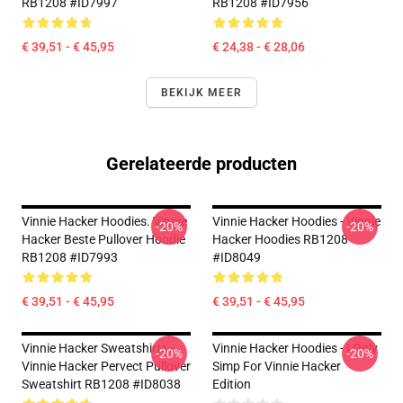
RB1208 #ID7997
RB1208 #ID7956
€ 39,51 - € 45,95
€ 24,38 - € 28,06
BEKIJK MEER
Gerelateerde producten
Vinnie Hacker Hoodies. Vinnie
Vinnie Hacker Hoodies - Vinnie
-20%
-20%
Hacker Beste Pullover Hoodie
Hacker Hoodies RB1208
RB1208 #ID7993
#ID8049
€ 39,51 - € 45,95
€ 39,51 - € 45,95
Vinnie Hacker Sweatshirts -
Vinnie Hacker Hoodies - I Only
-20%
-20%
Vinnie Hacker Pervect Pullover
Simp For Vinnie Hacker
Sweatshirt RB1208 #ID8038
Edition