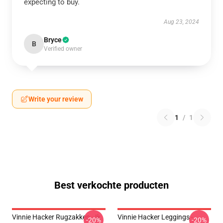
expecting to buy.
Aug 23, 2024
Bryce
B
Verified owner
Write your review
1
/
1
Best verkochte producten
Vinnie Hacker Rugzakken - Ik
Vinnie Hacker Leggings -
-20%
-20%