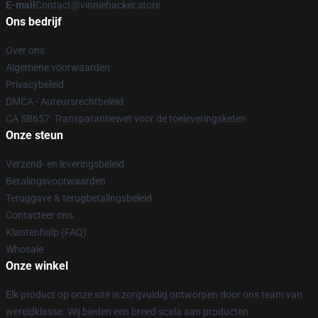
E-mail
Contact@vinniehacker.store
Ons bedrijf
Over ons
Algemene voorwaarden
Privacybeleid
DMCA - Auteursrechtbeleid
CA SB657: Transparantiewet voor de toeleveringsketen
Onze steun
Verzend- en leveringsbeleid
Betalingsvoorwaarden
Teruggave & terugbetalingsbeleid
Contacteer ons
Klantenhulp (FAQ)
Whosale
Onze winkel
Elk product op onze site is zorgvuldig ontworpen door ons team van
wereldklasse. Wij bieden een breed scala aan producten: