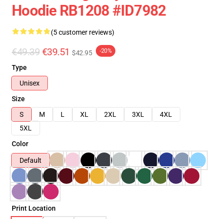
Hoodie RB1208 #ID7982
(5 customer reviews)
€49.39
€39.51
-20%
$42.95
Type
Unisex
Size
S
M
L
XL
2XL
3XL
4XL
5XL
Color
Default
Print Location