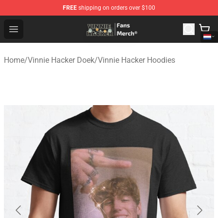
FREE
shipping on orders over $100
Vinnie Hacker Store - Official Vinnie Hacker Merchandis
Open menu
Home
/
Vinnie Hacker Doek
/
Vinnie Hacker Hoodies