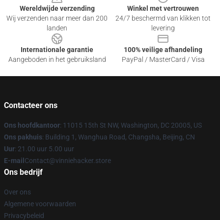
Wereldwijde verzending
Winkel met vertrouwen
Wij verzenden naar meer dan 200
24/7 beschermd van klikken tot
landen
levering
Internationale garantie
100% veilige afhandeling
Aangeboden in het gebruiksland
PayPal / MasterCard / Visa
Contacteer ons
Ons hoofdkantoor
: 11015 15th St NW, Washington, DC 20005, US
Ons pakhuis
: Building 1, Wanghua Road, Changsha, Beijing, CN
Uur
: 21.00 uur 5.00 uur
E-mail
Contact@vinniehacker.store
Ons bedrijf
Over ons
Algemene voorwaarden
Privacybeleid