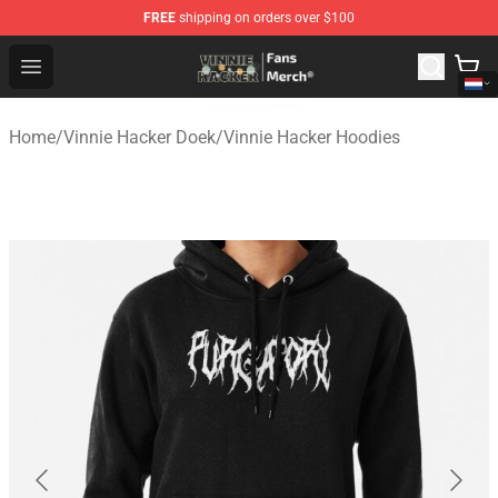
FREE
shipping on orders over $100
Vinnie Hacker Store - Official Vinnie Hacker Merchandis
Open menu
Home
/
Vinnie Hacker Doek
/
Vinnie Hacker Hoodies