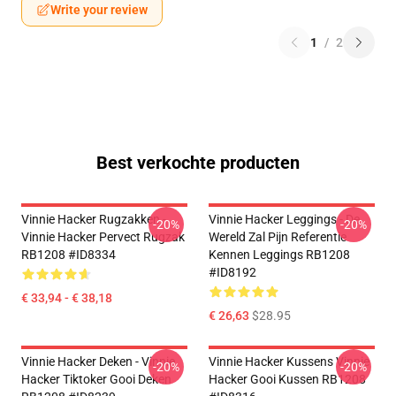
Write your review
1
/
2
Best verkochte producten
Vinnie Hacker Rugzakken -
Vinnie Hacker Leggings - De
-20%
-20%
Vinnie Hacker Pervect Rugzak
Wereld Zal Pijn Referentie
RB1208 #ID8334
Kennen Leggings RB1208
#ID8192
€ 33,94 - € 38,18
€ 26,63
$28.95
Vinnie Hacker Deken - Vinnie
Vinnie Hacker Kussens Vinnie
-20%
-20%
Hacker Tiktoker Gooi Deken
Hacker Gooi Kussen RB1208