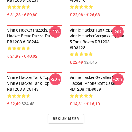
RB1208 #ID8239
#ID8316
€ 31,28 - € 59,80
€ 22,08 - € 26,68
Vinnie Hacker Puzzels. Vinnie
Vinnie Hacker Tanktops -
-20%
-20%
Hacker Beste Puzzel Puzzel
Vinnie Hacker Verpakking Van
RB1208 #ID8244
5 Tank Boven RB1208
#ID8128
€ 21,98 - € 40,02
€ 22,49
$24.45
Vinnie Hacker Tank Tops -
Vinnie Hacker Gevallen Vinnie
-20%
-20%
Vinnie Hacker Tank Top
Hacker IPhone Soft Case
RB1208 #ID8143
RB1208 #ID8089
€ 22,49
$24.45
€ 14,81 - € 16,10
BEKIJK MEER