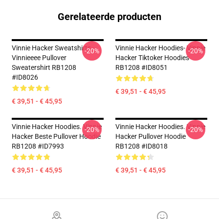
Gerelateerde producten
Vinnie Hacker Sweatshirts -
Vinnie Hacker Hoodies- Vinnie
-20%
-20%
Vinnieeee Pullover
Hacker Tiktoker Hoodies
Sweatershirt RB1208
RB1208 #ID8051
#ID8026
€ 39,51 - € 45,95
€ 39,51 - € 45,95
Vinnie Hacker Hoodies. Vinnie
Vinnie Hacker Hoodies. Vinnie
-20%
-20%
Hacker Beste Pullover Hoodie
Hacker Pullover Hoodie
RB1208 #ID7993
RB1208 #ID8018
€ 39,51 - € 45,95
€ 39,51 - € 45,95
Footer