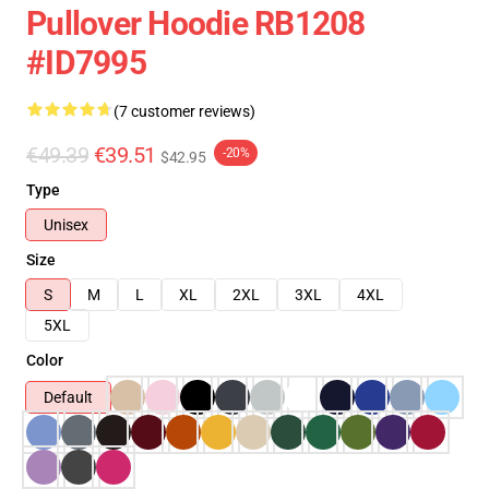
Pullover Hoodie RB1208
#ID7995
(7 customer reviews)
€49.39
€39.51
-20%
$42.95
Type
Unisex
Size
S
M
L
XL
2XL
3XL
4XL
5XL
Color
Default