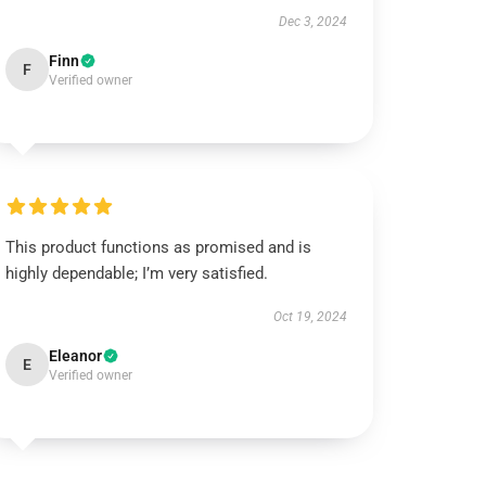
Dec 3, 2024
Finn
F
Verified owner
This product functions as promised and is
highly dependable; I’m very satisfied.
Oct 19, 2024
Eleanor
E
Verified owner