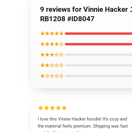
9 reviews for Vinnie
RB1208 #ID8047
★★★★★
★★★★☆
★★★☆☆
★★☆☆☆
★☆☆☆☆
I love this Vinnie Hacker hoodie! It’s cozy and
the material feels premium. Shipping was fast