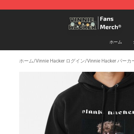
Vinnie Hacker Store - Official Vinnie Hacker Merchand
ホーム
ホーム
/
Vinnie Hacker ログイン
/
Vinnie Hacker パーカ