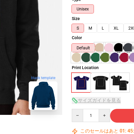
Unisex
Size
S
M
L
XL
2X
Color
Default
Print Location
blank template
サイズガイドを見る
Quantity
このセールはあと
01
:
45