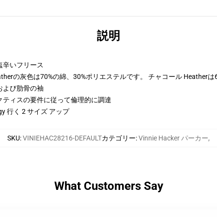
説明
トン-塩辛いフリース
therの灰色は70%の綿、30%ポリエステルです。 チャコール Heather
および肋骨の袖
クティスの要件に従って倫理的に調達
 行く 2 サイズ アップ
SKU
:
VINIEHAC28216-DEFAULT
カテゴリー
:
Vinnie Hacker パーカー
,
What Customers Say