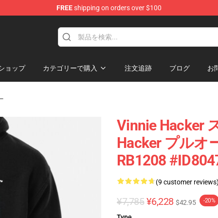
FREE
shipping on orders over $100
ise Shop
ショップ
カテゴリーで購入
注文追跡
ブログ
お
ー
Vinnie Hacke
Hacker プ
RB1208 #ID804
(9 customer reviews
¥7,785
¥6,228
-20%
$42.95
Type