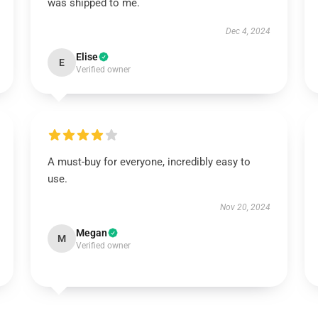
was shipped to me.
Dec 4, 2024
Elise
E
Verified owner
A must-buy for everyone, incredibly easy to
use.
Nov 20, 2024
Megan
M
Verified owner