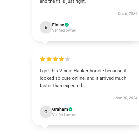
and the fit is just right.
Dec 6, 2024
Eloise
E
Verified owner
I got this Vinnie Hacker hoodie because it
looked so cute online, and it arrived much
faster than expected.
Nov 30, 2024
Graham
G
Verified owner