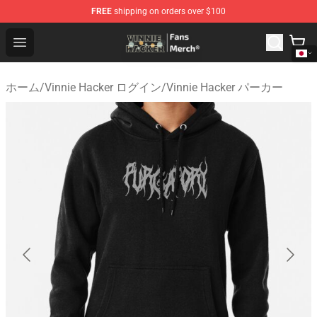
FREE
shipping on orders over $100
Vinnie Hacker Store - Official Vinnie Hacker Merchandis
Open menu
ホーム
/
Vinnie Hacker ログイン
/
Vinnie Hacker パーカー