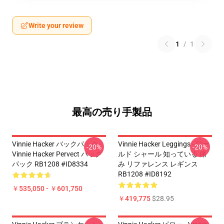
Write your review
1
/
1
最高の売り手製品
Vinnie Hacker バックパック -
Vinnie Hacker Leggings - ワー
-20%
-20%
Vinnie Hacker Pervect バック
ルド シャール 知っている 痛
パック RB1208 #ID8334
み リファレンス レギンス
RB1208 #ID8192
￥535,050 - ￥601,750
￥419,775
$28.95