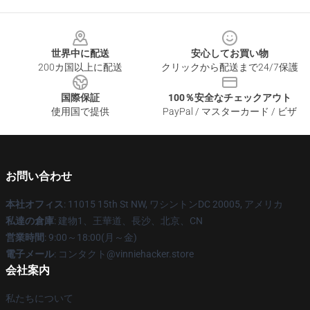
Footer
世界中に配送
安心してお買い物
200カ国以上に配送
クリックから配送まで24/7保護
国際保証
100％安全なチェックアウト
使用国で提供
PayPal / マスターカード / ビザ
お問い合わせ
本社オフィス
: 11015 15th St NW, ワシントンDC 20005, アメリカ
私達の倉庫
: 建物1、王華道、長沙、北京、CN
営業時間
: 9:00～18:00(月～金)
電子メール
: コンタクト@vinniehacker.store
会社案内
私たちについて