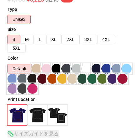
$42.95
Type
Unisex
Size
S
M
L
XL
2XL
3XL
4XL
5XL
Color
Default
Print Location
サイズガイドを見る