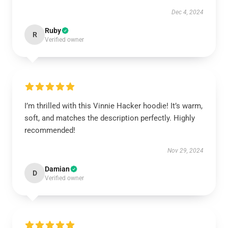
Dec 4, 2024
Ruby
R
Verified owner
I’m thrilled with this Vinnie Hacker hoodie! It’s warm,
soft, and matches the description perfectly. Highly
recommended!
Nov 29, 2024
Damian
D
Verified owner