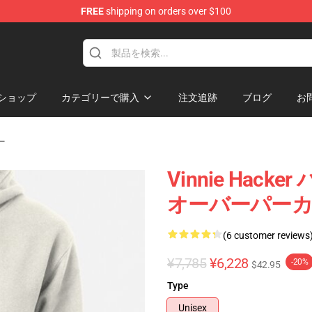
FREE
shipping on orders over $100
ise Shop
ショップ
カテゴリーで購入
注文追跡
ブログ
お
ー
Vinnie Hacker
オーバーパーカーパ
(6 customer reviews
¥7,785
¥6,228
-20%
$42.95
Type
Unisex