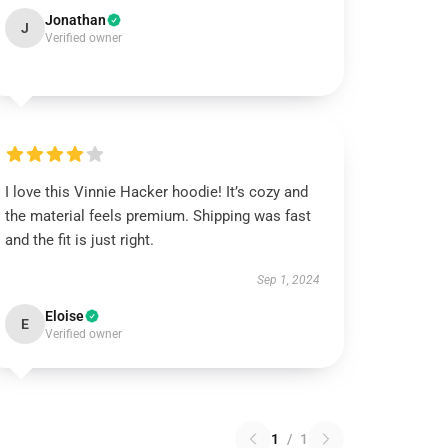
Jonathan
J
Verified owner
I love this Vinnie Hacker hoodie! It’s cozy and
the material feels premium. Shipping was fast
and the fit is just right.
Sep 1, 2024
Eloise
E
Verified owner
1
/
1