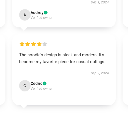
Dec 1, 2024
Audrey
A
Verified owner
The hoodie’s design is sleek and modern. It’s
become my favorite piece for casual outings.
Sep 2, 2024
Cedric
C
Verified owner