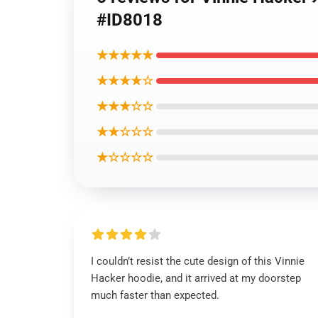
#ID8018
★★★★★
★★★★☆
★★★☆☆
★★☆☆☆
★☆☆☆☆
I couldn’t resist the cute design of this Vinnie
Hacker hoodie, and it arrived at my doorstep
much faster than expected.