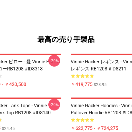
最高の売り手製品
-20%
cker ピロー - 愛 Vinnie Hacker
Vinnie Hacker レギンス - Vinn
RB1208 #ID8318
レギンス RB1208 #ID8211
 - ￥420,500
￥419,775
$28.95
-20%
cker Tank Tops - Vinnie
Vinnie Hacker Hoodies - Vinn
ank Top RB1208 #ID8140
Pullover Hoodie RB1208 #ID
5
￥622,775 - ￥724,275
$24.45