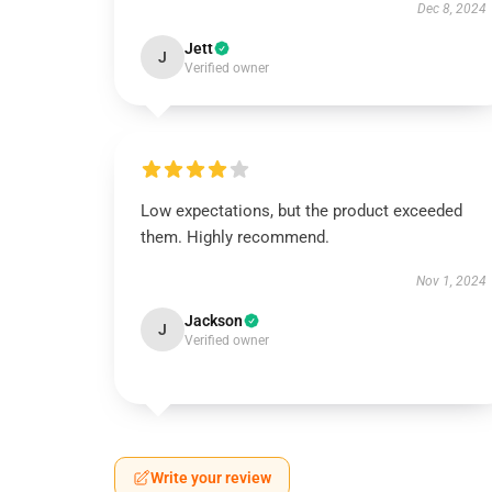
Dec 8, 2024
Jett
J
Verified owner
Low expectations, but the product exceeded
them. Highly recommend.
Nov 1, 2024
Jackson
J
Verified owner
Write your review