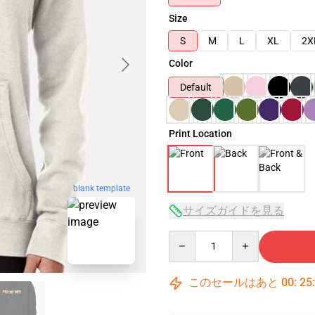
Size
S
M
L
XL
2X
Color
Default
Print Location
blank template
サイズガイドを見る
Quantity
このセールはあと
00
:
25