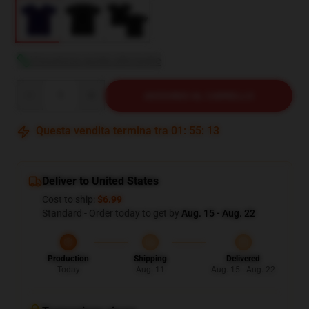
Visualizza guida alle taglie
Quantity
AGGIUNGI AL CARRELLO
Questa vendita termina tra
01
:
55
:
12
Deliver to United States
Cost to ship:
$6.99
Standard - Order today to get by
Aug. 15 - Aug. 22
Production
Shipping
Delivered
Today
Aug. 11
Aug. 15 - Aug. 22