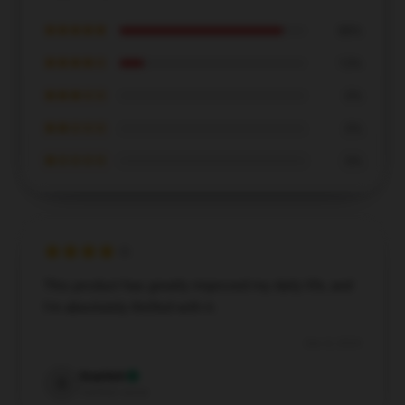
★★★★★
88%
★★★★☆
13%
★★★☆☆
0%
★★☆☆☆
0%
★☆☆☆☆
0%
This product has greatly improved my daily life, and
I'm absolutely thrilled with it.
Dec 8, 2024
Scarlett
S
Verified owner