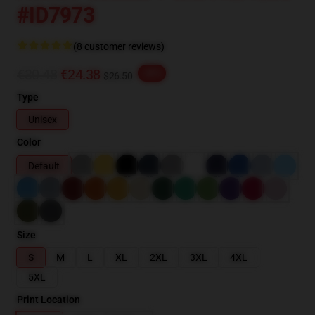
#ID7973
(8 customer reviews)
€30.48
€24.38
-20%
$26.50
Type
Unisex
Color
Default
Size
S
M
L
XL
2XL
3XL
4XL
5XL
Print Location