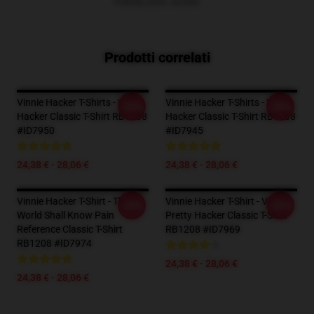
VISUALIZZA ALTRO
Prodotti correlati
Vinnie Hacker T-Shirts - Vinnie
Vinnie Hacker T-Shirts - Vinnie
-20%
-20%
Hacker Classic T-Shirt RB1208
Hacker Classic T-Shirt RB1208
#ID7950
#ID7945
24,38 € - 28,06 €
24,38 € - 28,06 €
Vinnie Hacker T-Shirt - The
Vinnie Hacker T-Shirt - Vinnie
-20%
-20%
World Shall Know Pain
Pretty Hacker Classic T-Shirt
Reference Classic T-Shirt
RB1208 #ID7969
RB1208 #ID7974
24,38 € - 28,06 €
24,38 € - 28,06 €