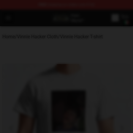
FREE
shipping on orders over $100
Vinnie Hacker Store - Official Vinnie Hacker Merchandis
Open menu
Home
/
Vinnie Hacker Cloth
/
Vinnie Hacker T-shirt