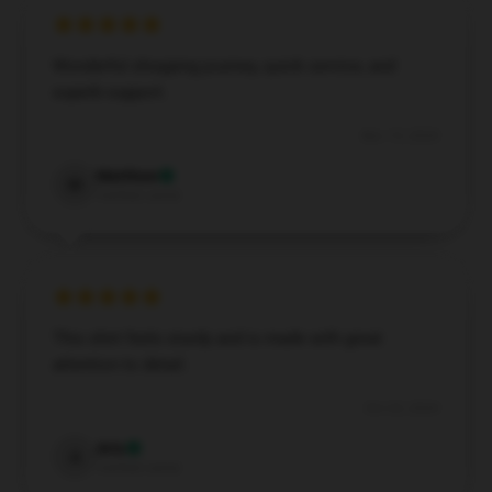
Wonderful shopping journey, quick service, and
superb support.
Nov 15, 2024
Matthew
M
Verified owner
This shirt feels sturdy and is made with great
attention to detail.
Oct 23, 2024
Aria
A
Verified owner