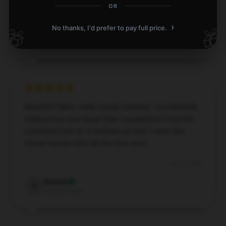
OR
Dec 4, 2024
›
No thanks, I'd prefer to pay full price.
🎁
🎁
Freddie
F
Verified owner
Beautiful fabric, really sturdy material. I accidentally
ordered one size larger than I needed but I love the
oversized look so it worked out well. I wear this
Vinnie Hacker shirt all the time now!
Dec 2, 2024
Everett
E
Verified owner