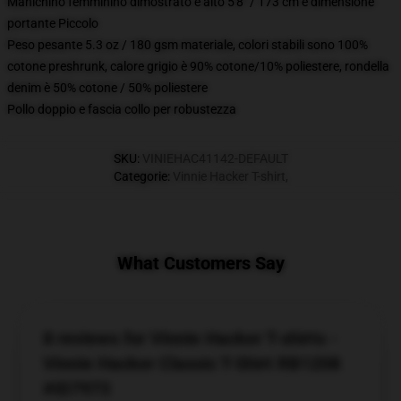
Manichino femminino dimostrato è alto 5'8" / 173 cm e dimensione
portante Piccolo
Peso pesante 5.3 oz / 180 gsm materiale, colori stabili sono 100%
cotone preshrunk, calore grigio è 90% cotone/10% poliestere, rondella
denim è 50% cotone / 50% poliestere
Pollo doppio e fascia collo per robustezza
SKU
:
VINIEHAC41142-DEFAULT
Categorie
:
Vinnie Hacker T-shirt
,
What Customers Say
8 reviews for Vinnie Hacker T-shirts -
Vinnie Hacker Classic T-Shirt RB1208
#ID7973