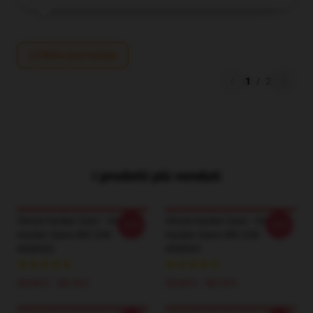
Write your review
1
/
2
I prodotti più venduti
Vinnie Hacker Zaini - Vinnie
Vinnie Hacker Zaini - Vinnie
-20%
-20%
Hacker Zaino RB1208
Hacker Zaino RB1208
#ID8352
#ID8341
33,94 € - 38,18 €
33,94 € - 38,18 €