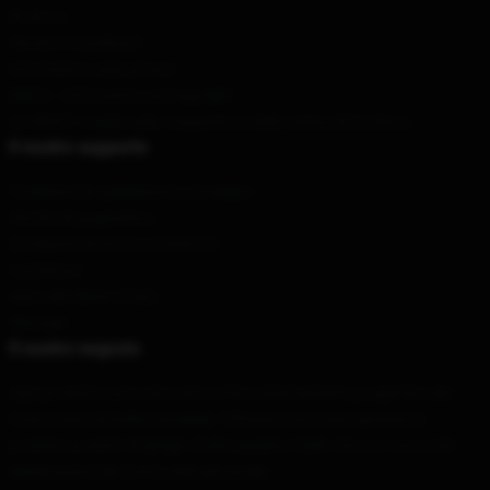
Su di noi
Termini e condizioni
Informativa sulla privacy
DMCA - Informativa sul copyright
CA SB657: Legge sulla trasparenza della catena di fornitura
Il nostro supporto
Condizioni di spedizione e consegna
Termini di pagamento
Condizioni di ritorno e rimborso
Contattaci
Aiuto del cliente (FAQ)
Whosale
Il nostro negozio
Ogni prodotto sul nostro sito è stato attentamente progettato dal
nostro team di livello mondiale. Offriamo una vasta gamma di
prodotti: prodotti di design di alta qualità e bello che non sono solo
dichiarazioni del vostro stile personale.