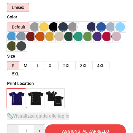
Unisex
Color
Default
Size
S
M
L
XL
2XL
3XL
4XL
5XL
Print Location
Visualizza guida alle taglie
Quantity
AGGIUNGI AL CARRELLO