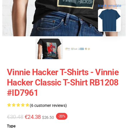
blank template
Vinnie Hacker T-Shirts - Vinnie
Hacker Classic T-Shirt RB1208
#ID7961
(6 customer reviews)
€30.48
€24.38
-20%
$26.50
Type