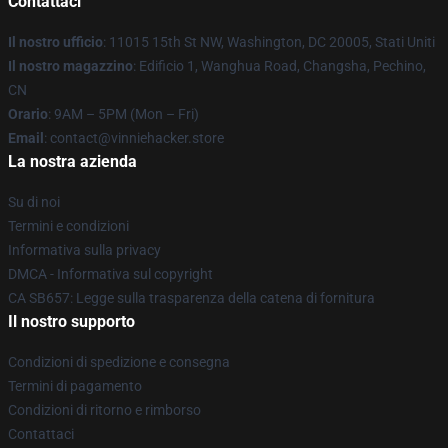
Contattaci
Il nostro ufficio
: 11015 15th St NW, Washington, DC 20005, Stati Uniti
Il nostro magazzino
: Edificio 1, Wanghua Road, Changsha, Pechino,
CN
Orario
: 9AM – 5PM (Mon – Fri)
Email
: contact@vinniehacker.store
La nostra azienda
Su di noi
Termini e condizioni
Informativa sulla privacy
DMCA - Informativa sul copyright
CA SB657: Legge sulla trasparenza della catena di fornitura
Il nostro supporto
Condizioni di spedizione e consegna
Termini di pagamento
Condizioni di ritorno e rimborso
Contattaci