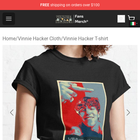
FREE
shipping on orders over $100
Vinnie Hacker Store - Official Vinnie Hacker Merchandis
Open menu
Home
/
Vinnie Hacker Cloth
/
Vinnie Hacker T-shirt