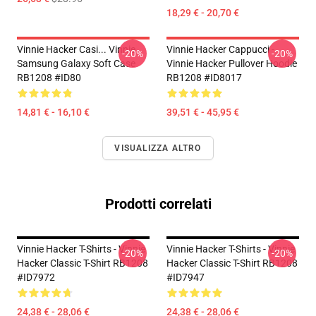
18,29 € - 20,70 €
Vinnie Hacker Casi... Vinnie
Vinnie Hacker Cappucci -
-20%
-20%
Samsung Galaxy Soft Case
Vinnie Hacker Pullover Hoodie
RB1208 #ID80
RB1208 #ID8017
14,81 € - 16,10 €
39,51 € - 45,95 €
VISUALIZZA ALTRO
Prodotti correlati
Vinnie Hacker T-Shirts - Vinnie
Vinnie Hacker T-Shirts - Vinnie
-20%
-20%
Hacker Classic T-Shirt RB1208
Hacker Classic T-Shirt RB1208
#ID7972
#ID7947
24,38 € - 28,06 €
24,38 € - 28,06 €