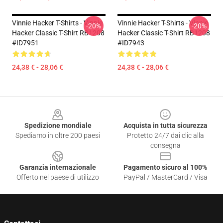
Vinnie Hacker T-Shirts - Vinnie
Vinnie Hacker T-Shirts - Vinnie
-20%
-20%
Hacker Classic T-Shirt RB1208
Hacker Classic T-Shirt RB1208
#ID7951
#ID7943
24,38 € - 28,06 €
24,38 € - 28,06 €
Footer
Spedizione mondiale
Acquista in tutta sicurezza
Spediamo in oltre 200 paesi
Protetto 24/7 dai clic alla
consegna
Garanzia internazionale
Pagamento sicuro al 100%
Offerto nel paese di utilizzo
PayPal / MasterCard / Visa