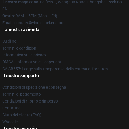
Il nostro magazzino
: Edificio 1, Wanghua Road, Changsha, Pechino,
CN
Orario
: 9AM – 5PM (Mon – Fri)
Email
: contact@vinniehacker.store
La nostra azienda
Su di noi
Termini e condizioni
Informativa sulla privacy
DMCA - Informativa sul copyright
CA SB657: Legge sulla trasparenza della catena di fornitura
Il nostro supporto
Condizioni di spedizione e consegna
Termini di pagamento
Condizioni di ritorno e rimborso
Contattaci
Aiuto del cliente (FAQ)
Whosale
Il nostro negozio