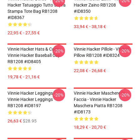
-20%
-20%
Hacker Tatuaggio Tutto Sopra
Hacker Zaino RB1208
Stampa Tote Bag RB1208
#ID8350
#ID8367
33,94 € - 38,18 €
22,95 € - 27,55 €
Vinnie Hacker Hats & Caps -
Vinnie Hacker Pillole - VINNIE
-20%
-20%
Vinnie Hacker Baseball Cap
Pillow RB1208 #ID8324
RB1208 #ID8405
22,08 € - 26,68 €
19,78 € - 21,16 €
Vinnie Hacker Leggings -
Vinnie Hacker Maschere Di
-20%
-20%
Vinnie Hacker Leggings
Faccia - Vinnie Hacker
RB1208 #ID8197
Maschera Piatta RB1208
#ID8173
26,63 €
$28.95
18,29 € - 20,70 €