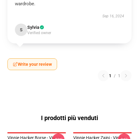
wardrobe.
Sep 16, 2024
Sylvia
S
Verified owner
Write your review
1
/
1
I prodotti più venduti
Vinnie Hacker Borse - Vinnie
Vinnie Hacker Zaini - Vinnie