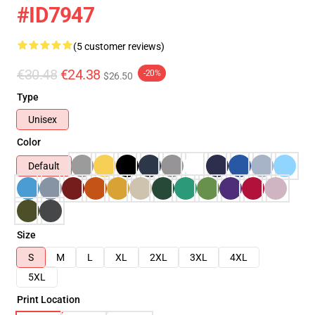
#ID7947
(5 customer reviews)
€30.48
€24.38
-20%
$26.50
Type
Unisex
Color
Default
Size
S
M
L
XL
2XL
3XL
4XL
5XL
Print Location