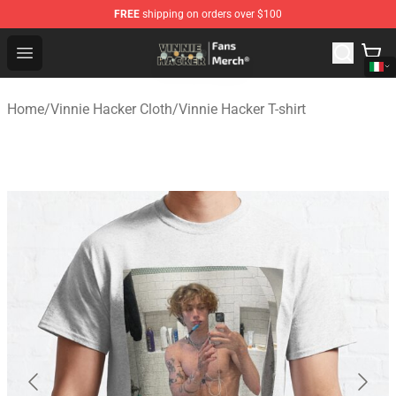
FREE
shipping on orders over $100
Vinnie Hacker Store - Official Vinnie Hacker Merchandis
Open menu
Home
/
Vinnie Hacker Cloth
/
Vinnie Hacker T-shirt