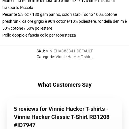
Manichino femminile dimostrato è alto 5'8" / 173 cm e misura di
trasporto Piccolo
Pesante 5.3 oz / 180 gsm panno, colori stabili sono 100% cotone
preshrunk, calore grigio è 90% cotone/10% poliestere, rondella denim è
50% cotone / 50% poliestere
Pollo doppio e fascia collo per robustezza
SKU
:
VINIEHAC83341-DEFAULT
Categorie
:
Vinnie Hacker T-shirt
,
What Customers Say
5 reviews for Vinnie Hacker T-shirts -
Vinnie Hacker Classic T-Shirt RB1208
#ID7947