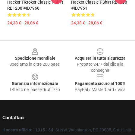
Hacker Tiktoker Classic T-Shirt
Hacker Classic T-Shirt RB1208
RB1208 #ID7968
#ID7951
24,38 € - 28,06 €
24,38 € - 28,06 €
Footer
Spedizione mondiale
Acquista in tutta sicurezza
Spediamo in oltre 200 paesi
Protetto 24/7 dai clic alla
consegna
Garanzia internazionale
Pagamento sicuro al 100%
Offerto nel paese di utilizzo
PayPal / MasterCard / Visa
Contattaci
Il nostro ufficio
: 11015 15th St NW, Washington, DC 20005, Stati Uniti