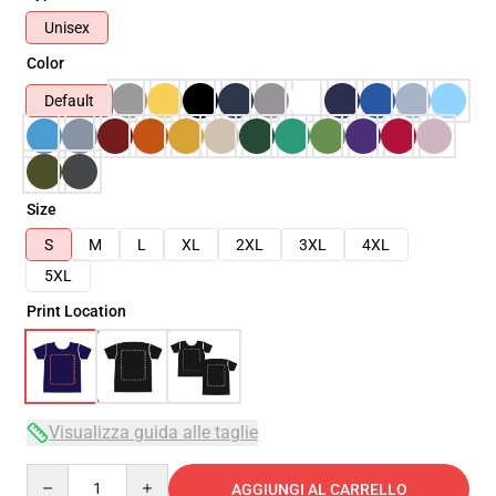
Unisex
Color
Default
Size
S
M
L
XL
2XL
3XL
4XL
5XL
Print Location
Visualizza guida alle taglie
Quantity
AGGIUNGI AL CARRELLO