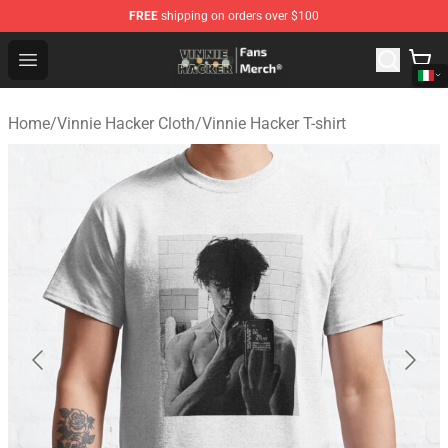
FREE
shipping on orders over $100
Vinnie Hacker Store - Official Vinnie Hacker Merchandis
Open menu
Home
/
Vinnie Hacker Cloth
/
Vinnie Hacker T-shirt