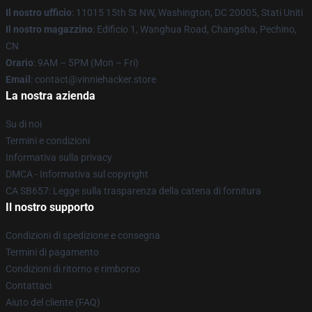
Il nostro ufficio
: 11015 15th St NW, Washington, DC 20005, Stati Uniti
Il nostro magazzino
: Edificio 1, Wanghua Road, Changsha, Pechino,
CN
Orario
: 9AM – 5PM (Mon – Fri)
Email
: contact@vinniehacker.store
La nostra azienda
Su di noi
Termini e condizioni
Informativa sulla privacy
DMCA - Informativa sul copyright
CA SB657: Legge sulla trasparenza della catena di fornitura
Il nostro supporto
Condizioni di spedizione e consegna
Termini di pagamento
Condizioni di ritorno e rimborso
Contattaci
Aiuto del cliente (FAQ)