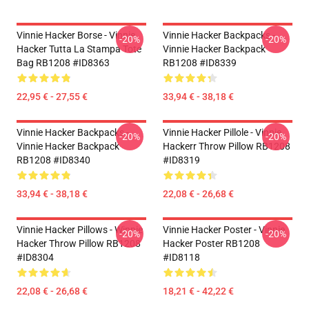
Vinnie Hacker Borse - Vinnie
Vinnie Hacker Backpacks -
-20%
-20%
Hacker Tutta La Stampa Tote
Vinnie Hacker Backpack
Bag RB1208 #ID8363
RB1208 #ID8339
22,95 € - 27,55 €
33,94 € - 38,18 €
Vinnie Hacker Backpacks -
Vinnie Hacker Pillole - Vinnie
-20%
-20%
Vinnie Hacker Backpack
Hackerr Throw Pillow RB1208
RB1208 #ID8340
#ID8319
33,94 € - 38,18 €
22,08 € - 26,68 €
Vinnie Hacker Pillows - Winnie
Vinnie Hacker Poster - Vinnie
-20%
-20%
Hacker Throw Pillow RB1208
Hacker Poster RB1208
#ID8304
#ID8118
22,08 € - 26,68 €
18,21 € - 42,22 €