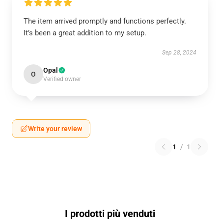
The item arrived promptly and functions perfectly.
It’s been a great addition to my setup.
Sep 28, 2024
Opal
O
Verified owner
Write your review
1
/
1
I prodotti più venduti