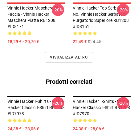
Vinnie Hacker Maschere Di
Vinnie Hacker Top Serbatoio -
-20%
-20%
Faccia - Vinnie Hacker
No. Vinnie Hacker Serbatoio
Maschera Piatta RB1208
Purgatorio Superiore RB1208
#ID8171
#ID8151
18,29 € - 20,70 €
22,49 €
$24.45
VISUALIZZA ALTRO
Prodotti correlati
Vinnie Hacker T-Shirts - Vinnie
Vinnie Hacker T-Shirts - Vinnie
-20%
-20%
Hacker Classic T-Shirt RB1208
Hacker Classic T-Shirt RB1208
#ID7973
#ID7970
24,38 € - 28,06 €
24,38 € - 28,06 €