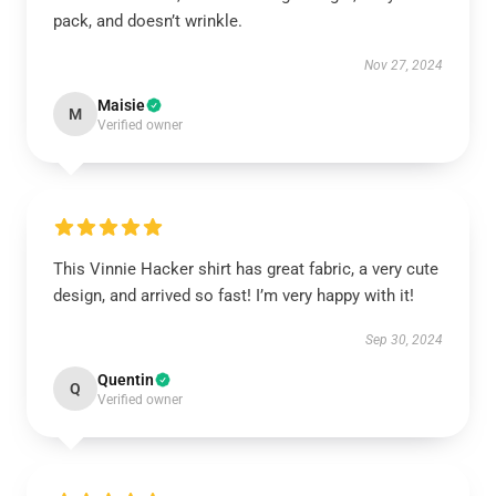
pack, and doesn’t wrinkle.
Nov 27, 2024
Maisie
M
Verified owner
This Vinnie Hacker shirt has great fabric, a very cute
design, and arrived so fast! I’m very happy with it!
Sep 30, 2024
Quentin
Q
Verified owner