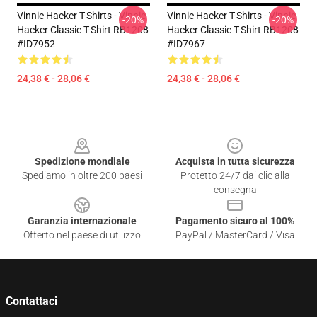
Vinnie Hacker T-Shirts - Vinnie
Vinnie Hacker T-Shirts - Vinnie
-20%
-20%
Hacker Classic T-Shirt RB1208
Hacker Classic T-Shirt RB1208
#ID7952
#ID7967
24,38 € - 28,06 €
24,38 € - 28,06 €
Footer
Spedizione mondiale
Acquista in tutta sicurezza
Spediamo in oltre 200 paesi
Protetto 24/7 dai clic alla
consegna
Garanzia internazionale
Pagamento sicuro al 100%
Offerto nel paese di utilizzo
PayPal / MasterCard / Visa
Contattaci