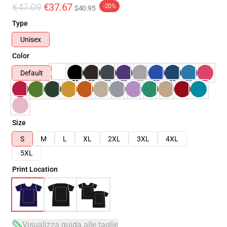
€47.09
€37.67
-20%
$40.95
Type
Unisex
Color
Default
Size
S
M
L
XL
2XL
3XL
4XL
5XL
Print Location
Visualizza guida alle taglie