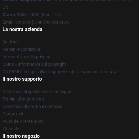
CN
Orario
: 9AM – 5PM (Mon – Fri)
Email
: contact@vinniehacker.store
La nostra azienda
Su di noi
Termini e condizioni
Informativa sulla privacy
DMCA - Informativa sul copyright
CA SB657: Legge sulla trasparenza della catena di fornitura
Il nostro supporto
Condizioni di spedizione e consegna
Termini di pagamento
Condizioni di ritorno e rimborso
Contattaci
Aiuto del cliente (FAQ)
Whosale
Il nostro negozio