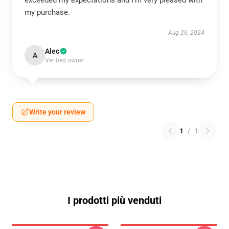
exceeded my expectations and I’m very pleased with
my purchase.
Aug 26, 2024
Alec
A
Verified owner
Write your review
1
/
1
I prodotti più venduti