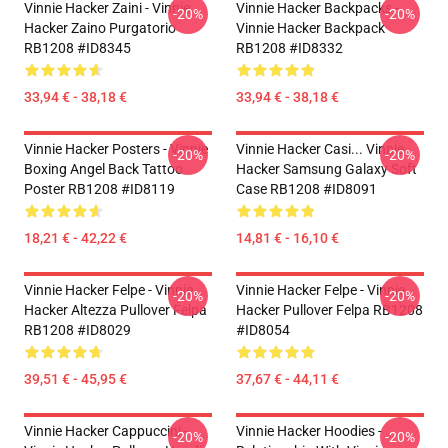
Vinnie Hacker Zaini - Vinnie
Vinnie Hacker Backpacks -
-20%
-20%
Hacker Zaino Purgatorio
Vinnie Hacker Backpack
RB1208 #ID8345
RB1208 #ID8332
33,94 € - 38,18 €
33,94 € - 38,18 €
Vinnie Hacker Posters - Vinnie
Vinnie Hacker Casi... Vinnie
-20%
-20%
Boxing Angel Back Tattoo
Hacker Samsung Galaxy Soft
Poster RB1208 #ID8119
Case RB1208 #ID8091
18,21 € - 42,22 €
14,81 € - 16,10 €
Vinnie Hacker Felpe - Vinnie
Vinnie Hacker Felpe - Vinnie
-20%
-20%
Hacker Altezza Pullover Felpa
Hacker Pullover Felpa RB1208
RB1208 #ID8029
#ID8054
39,51 € - 45,95 €
37,67 € - 44,11 €
Vinnie Hacker Cappuccini -
Vinnie Hacker Hoodies -
-20%
-20%