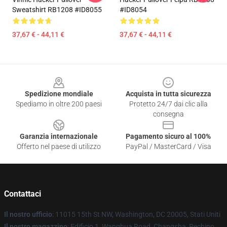
Sweatshirt RB1208 #ID8055
#ID8054
37,67 € - 44,11 €
37,67 € - 44,11 €
Footer
Spedizione mondiale
Acquista in tutta sicurezza
Spediamo in oltre 200 paesi
Protetto 24/7 dai clic alla
consegna
Garanzia internazionale
Pagamento sicuro al 100%
Offerto nel paese di utilizzo
PayPal / MasterCard / Visa
Contattaci
Il nostro ufficio
: 11015 15th St NW, Washington, DC 20005, Stati Uniti
Il nostro magazzino
: Edificio 1, Wanghua Road, Changsha, Pechino,