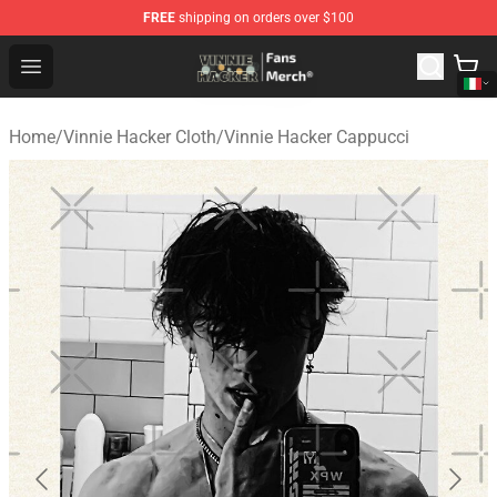
FREE
shipping on orders over $100
Vinnie Hacker Store - Official Vinnie Hacker Merchandis
Open menu
Home
/
Vinnie Hacker Cloth
/
Vinnie Hacker Cappucci