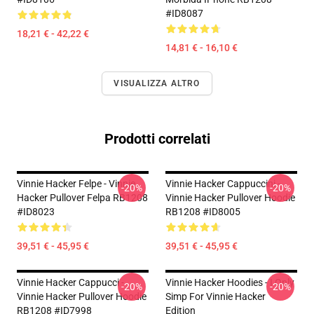
#ID8087
18,21 € - 42,22 €
14,81 € - 16,10 €
VISUALIZZA ALTRO
Prodotti correlati
Vinnie Hacker Felpe - Vinnie
Vinnie Hacker Cappuccini -
-20%
-20%
Hacker Pullover Felpa RB1208
Vinnie Hacker Pullover Hoodie
#ID8023
RB1208 #ID8005
39,51 € - 45,95 €
39,51 € - 45,95 €
Vinnie Hacker Cappucci -
Vinnie Hacker Hoodies - I Only
-20%
-20%
Vinnie Hacker Pullover Hoodie
Simp For Vinnie Hacker
RB1208 #ID7998
Edition