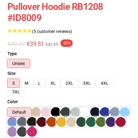
Pullover Hoodie RB1208
#ID8009
(5 customer reviews)
€49.39
€39.51
-20%
$42.95
Type
Unisex
Size
S
M
L
XL
2XL
3XL
4XL
5XL
Color
Default