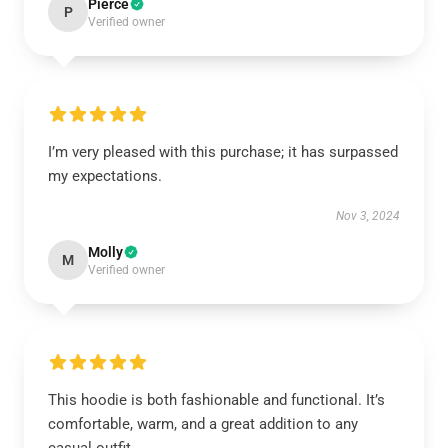
Pierce
P
Verified owner
I’m very pleased with this purchase; it has surpassed
my expectations.
Nov 3, 2024
Molly
M
Verified owner
This hoodie is both fashionable and functional. It’s
comfortable, warm, and a great addition to any