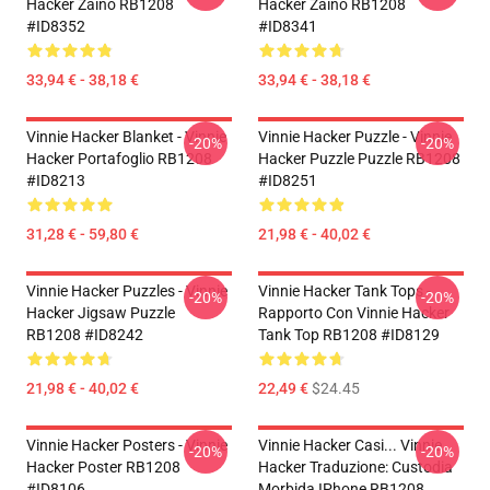
Hacker Zaino RB1208
Hacker Zaino RB1208
#ID8352
#ID8341
33,94 € - 38,18 €
33,94 € - 38,18 €
Vinnie Hacker Blanket - Vinnie
Vinnie Hacker Puzzle - Vinnie
-20%
-20%
Hacker Portafoglio RB1208
Hacker Puzzle Puzzle RB1208
#ID8213
#ID8251
31,28 € - 59,80 €
21,98 € - 40,02 €
Vinnie Hacker Puzzles - Vinnie
Vinnie Hacker Tank Tops -
-20%
-20%
Hacker Jigsaw Puzzle
Rapporto Con Vinnie Hacker
RB1208 #ID8242
Tank Top RB1208 #ID8129
21,98 € - 40,02 €
22,49 €
$24.45
Vinnie Hacker Posters - Vinnie
Vinnie Hacker Casi... Vinnie
-20%
-20%
Hacker Poster RB1208
Hacker Traduzione: Custodia
#ID8106
Morbida IPhone RB1208