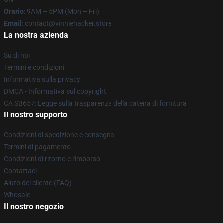
Orario
: 9AM – 5PM (Mon – Fri)
Email
: contact@vinniehacker.store
La nostra azienda
Su di noi
Termini e condizioni
Informativa sulla privacy
DMCA - Informativa sul copyright
CA SB657: Legge sulla trasparenza della catena di fornitura
Il nostro supporto
Condizioni di spedizione e consegna
Termini di pagamento
Condizioni di ritorno e rimborso
Contattaci
Aiuto del cliente (FAQ)
Whosale
Il nostro negozio