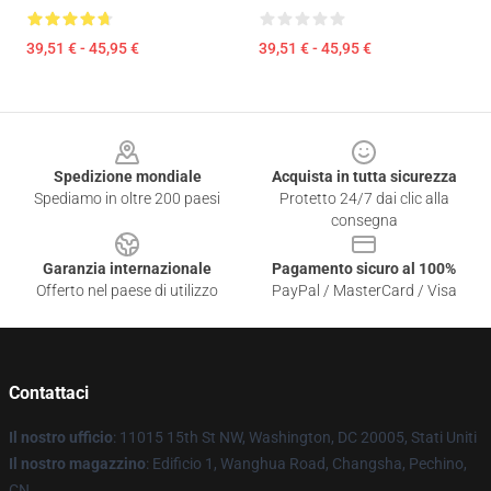
39,51 € - 45,95 €
39,51 € - 45,95 €
Footer
Spedizione mondiale
Acquista in tutta sicurezza
Spediamo in oltre 200 paesi
Protetto 24/7 dai clic alla
consegna
Garanzia internazionale
Pagamento sicuro al 100%
Offerto nel paese di utilizzo
PayPal / MasterCard / Visa
Contattaci
Il nostro ufficio
: 11015 15th St NW, Washington, DC 20005, Stati Uniti
Il nostro magazzino
: Edificio 1, Wanghua Road, Changsha, Pechino,
CN