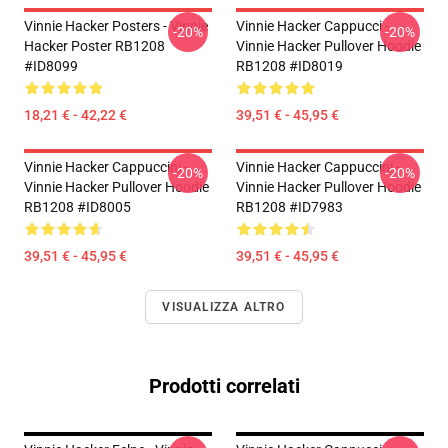
Vinnie Hacker Posters - Vinnie
Vinnie Hacker Cappucci -
-20%
-20%
Hacker Poster RB1208
Vinnie Hacker Pullover Hoodie
#ID8099
RB1208 #ID8019
18,21 € - 42,22 €
39,51 € - 45,95 €
Vinnie Hacker Cappuccini -
Vinnie Hacker Cappuccini -
-20%
-20%
Vinnie Hacker Pullover Hoodie
Vinnie Hacker Pullover Hoodie
RB1208 #ID8005
RB1208 #ID7983
39,51 € - 45,95 €
39,51 € - 45,95 €
VISUALIZZA ALTRO
Prodotti correlati