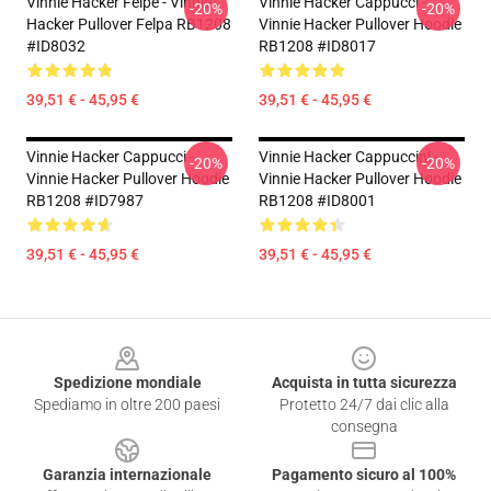
Vinnie Hacker Felpe - Vinnie
Vinnie Hacker Cappucci -
-20%
-20%
Hacker Pullover Felpa RB1208
Vinnie Hacker Pullover Hoodie
#ID8032
RB1208 #ID8017
39,51 € - 45,95 €
39,51 € - 45,95 €
Vinnie Hacker Cappucci -
Vinnie Hacker Cappuccini -
-20%
-20%
Vinnie Hacker Pullover Hoodie
Vinnie Hacker Pullover Hoodie
RB1208 #ID7987
RB1208 #ID8001
39,51 € - 45,95 €
39,51 € - 45,95 €
Footer
Spedizione mondiale
Acquista in tutta sicurezza
Spediamo in oltre 200 paesi
Protetto 24/7 dai clic alla
consegna
Garanzia internazionale
Pagamento sicuro al 100%