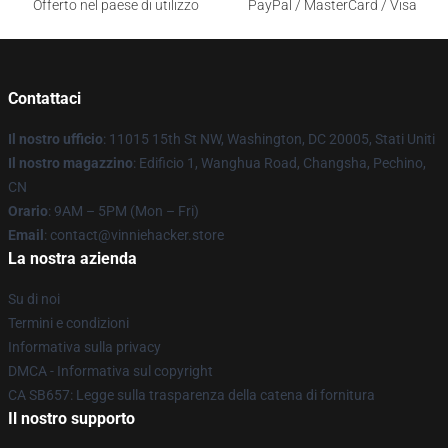
Offerto nel paese di utilizzo
PayPal / MasterCard / Visa
Contattaci
Il nostro ufficio
: 11015 15th St NW, Washington, DC 20005, Stati Uniti
Il nostro magazzino
: Edificio 1, Wanghua Road, Changsha, Pechino,
CN
Orario
: 9AM – 5PM (Mon – Fri)
Email
: contact@vinniehacker.store
La nostra azienda
Su di noi
Termini e condizioni
Informativa sulla privacy
DMCA - Informativa sul copyright
CA SB657: Legge sulla trasparenza della catena di fornitura
Il nostro supporto