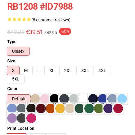
RB1208 #ID7988
(8 customer reviews)
€49.39
€39.51
-20%
$42.95
Type
Unisex
Size
S
M
L
XL
2XL
3XL
4XL
5XL
Color
Default
Print Location