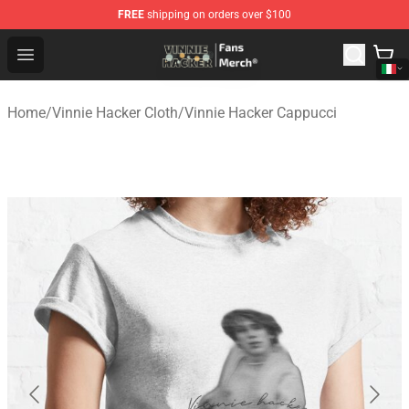
FREE
shipping on orders over $100
Vinnie Hacker Store - Official Vinnie Hacker Merchandis
Open menu
Home
/
Vinnie Hacker Cloth
/
Vinnie Hacker Cappucci