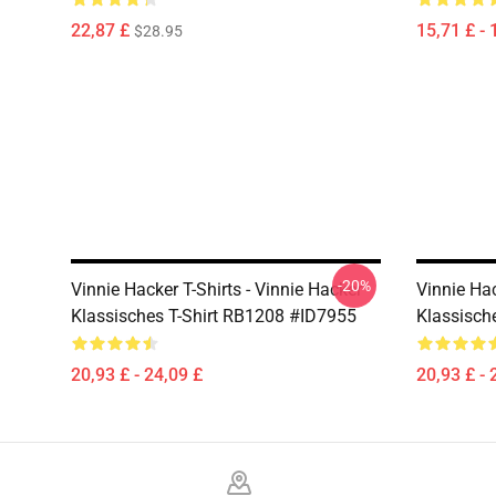
22,87 £
15,71 £ - 
$28.95
-20%
Vinnie Hacker T-Shirts - Vinnie Hacker
Vinnie Hac
Klassisches T-Shirt RB1208 #ID7955
Klassisch
20,93 £ - 24,09 £
20,93 £ - 
Footer