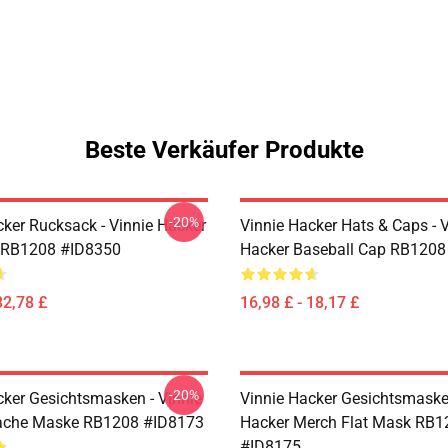
Beste Verkäufer Produkte
-20%
cker Rucksack - Vinnie Hacker
Vinnie Hacker Hats & Caps - 
 RB1208 #ID8350
Hacker Baseball Cap RB1208
32,78 £
16,98 £ - 18,17 £
-20%
cker Gesichtsmasken - Vinnie
Vinnie Hacker Gesichtsmasken
lache Maske RB1208 #ID8173
Hacker Merch Flat Mask RB1
#ID8175