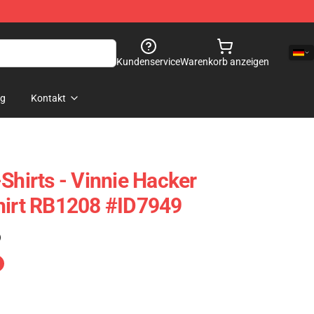
Kundenservice
Warenkorb anzeigen
og
Kontakt
Shirts - Vinnie Hacker
hirt RB1208 #ID7949
)