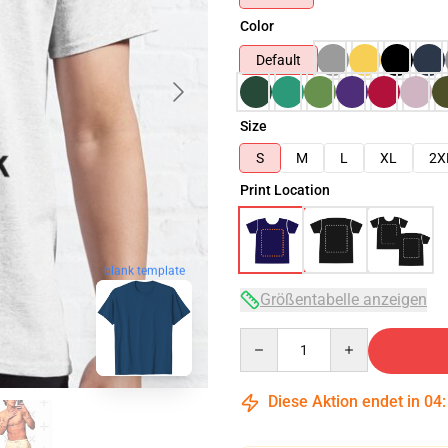
Color
Default
Size
S
M
L
XL
2X
Print Location
blank template
Größentabelle anzeigen
Quantity
Diese Aktion endet in
04