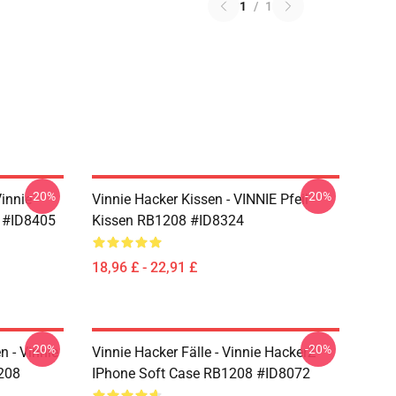
1
/
1
-20%
-20%
Vinnie
Vinnie Hacker Kissen - VINNIE Pfeil
 #ID8405
Kissen RB1208 #ID8324
18,96 £ - 22,91 £
-20%
-20%
 - Vinnie
Vinnie Hacker Fälle - Vinnie HackerZ
208
IPhone Soft Case RB1208 #ID8072