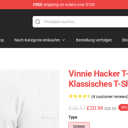
FREE
shipping on orders over $100
ise Shop
op
Nach Kategorie einkaufen
Bestellung verfolgen
Bl
Vinnie Hacker T-
Klassisches T-S
(4 customer reviews
£26.17
£20.94
-20%
$26.50
Type
Unisex