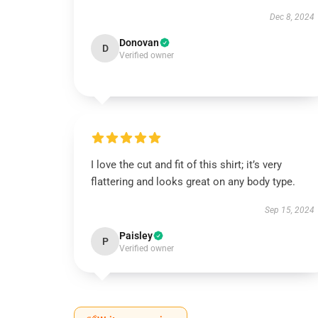
Dec 8, 2024
Donovan
D
Verified owner
I love the cut and fit of this shirt; it’s very
flattering and looks great on any body type.
Sep 15, 2024
Paisley
P
Verified owner