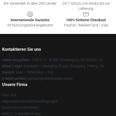
Wir versenden in über 200 Länder
24/7 Schutz von Klicks bis zur
Lieferung
Internationale Garantie
100% Sicherer Checkout
Im Nutzungsland angeboten
PayPal / MasterCard / Visa
Kontaktieren Sie uns
Unser Hauptbüro
: 11015 15. St NW, Washington, DC 20005, US
Unser Lager
: Gebäude 1, Wanghua Road, Changsha, Peking, CN
Geruch
: 9AM – 5PM (Mon – Fri)
E-Mail senden
: contact@vinniehacker.store
Unsere Firma
Über uns
Allgemeine Geschäftsbedingungen
Datenschutzrichtlinien
DMCA - Copyright Policy