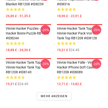
Blanket RB1208 #ID8239
#ID8316
26,86 £ - 51,35 £
18,96 £ - 22,91 £
Vinnie Hacker Puzzles - Vinnie
Vinnie Hacker Tank Tops - Ja.
-20%
-20%
Hacker Beste Puzzle RB1208
Vinnie Hacker Pack Von 5
#ID8244
Tank Top RB1208 #ID8128
18,88 £ - 34,36 £
19,31 £
$24.45
Vinnie Hacker Tank Tops -
Vinnie Hacker Fälle - Vinnie
-20%
-20%
Vinnie Hacker Tank Top
Hacker IPhone Soft Case
RB1208 #ID8143
RB1208 #ID8089
19,31 £
$24.45
12,71 £ - 13,82 £
MEHR ANZEIGEN