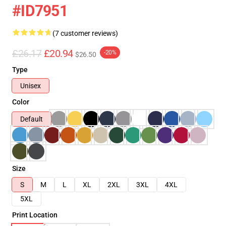
#ID7951
(7 customer reviews)
£26.17
£20.94
-20%
$26.50
Type
Unisex
Color
Default
Size
S
M
L
XL
2XL
3XL
4XL
5XL
Print Location