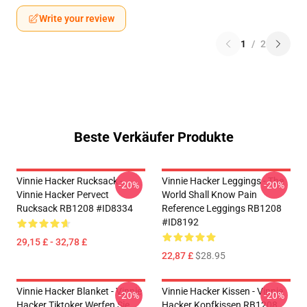
Write your review
1
/
2
Beste Verkäufer Produkte
Vinnie Hacker Rucksack -
Vinnie Hacker Leggings - The
-20%
-20%
Vinnie Hacker Pervect
World Shall Know Pain
Rucksack RB1208 #ID8334
Reference Leggings RB1208
#ID8192
29,15 £ - 32,78 £
22,87 £
$28.95
Vinnie Hacker Blanket - Vinnie
Vinnie Hacker Kissen - Vinnie
-20%
-20%
Hacker Tiktoker Werfen Sie
Hacker Kopfkissen RB1208