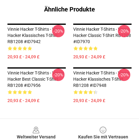
Ähnliche Produkte
Vinnie Hacker T-Shirts - Vinnie
Vinnie Hacker T-Shirts - Vinnie
-20%
-20%
Hacker Klassisches T-Shirt
Hacker Classic T-Shirt RB1208
RB1208 #ID7942
#ID7970
20,93 £ - 24,09 £
20,93 £ - 24,09 £
Vinnie Hacker T-Shirts - Vinnie
Vinnie Hacker T-Shirts - Vinnie
-20%
-20%
Hacker Best Classic T-Shirt
Hacker Klassisches T-Shirt
RB1208 #ID7956
RB1208 #ID7948
20,93 £ - 24,09 £
20,93 £ - 24,09 £
Footer
Weltweiter Versand
Kaufen Sie mit Vertrauen