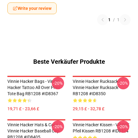
Write your review
1
/
1
Beste Verkäufer Produkte
Vinnie Hacker Bags - Vinnie
Vinnie Hacker Rucksack -
-20%
-20%
Hacker Tattoo All Over Print
Vinnie Hacker Rucksack
Tote Bag RB1208 #ID8367
RB1208 #ID8350
19,71 £ - 23,66 £
29,15 £ - 32,78 £
Vinnie Hacker Hats & Caps -
Vinnie Hacker Kissen - VINNIE
-20%
-20%
Vinnie Hacker Baseball Cap
Pfeil Kissen RB1208 #ID8324
RB1208 #ID8405