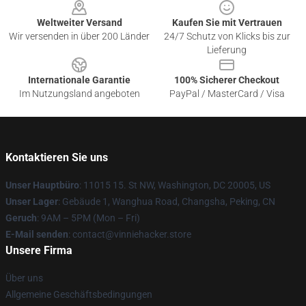
Weltweiter Versand
Kaufen Sie mit Vertrauen
Wir versenden in über 200 Länder
24/7 Schutz von Klicks bis zur
Lieferung
Internationale Garantie
100% Sicherer Checkout
Im Nutzungsland angeboten
PayPal / MasterCard / Visa
Kontaktieren Sie uns
Unser Hauptbüro
: 11015 15. St NW, Washington, DC 20005, US
Unser Lager
: Gebäude 1, Wanghua Road, Changsha, Peking, CN
Geruch
: 9AM – 5PM (Mon – Fri)
E-Mail senden
: contact@vinniehacker.store
Unsere Firma
Über uns
Allgemeine Geschäftsbedingungen