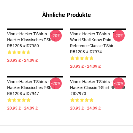
Ähnliche Produkte
Vinnie Hacker T-Shirts - Vinnie
Vinnie Hacker T-Shirts - The
-20%
-20%
Hacker Klassisches T-Shirt
World Shall Know Pain
RB1208 #ID7950
Reference Classic T-Shirt
RB1208 #ID7974
20,93 £ - 24,09 £
20,93 £ - 24,09 £
Vinnie Hacker T-Shirts - Vinnie
Vinnie Hacker T-Shirts - Vinnie
-20%
-20%
Hacker Klassisches T-Shirt
Hacker Classic T-Shirt RB1208
RB1208 #ID7947
#ID7970
20,93 £ - 24,09 £
20,93 £ - 24,09 £
Footer