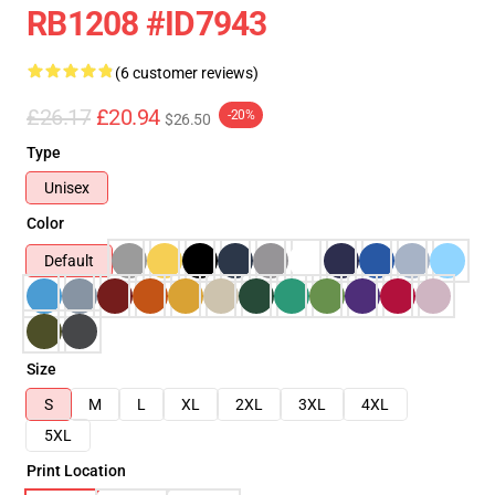
RB1208 #ID7943
(6 customer reviews)
£26.17
£20.94
-20%
$26.50
Type
Unisex
Color
Default
Size
S
M
L
XL
2XL
3XL
4XL
5XL
Print Location