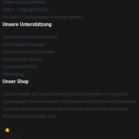
Datenschutzrichtlinien
DMCA - Copyright Policy
CA SB657: Lieferkettentransparenzgesetz
Unsere Unterstützung
Versand und Lieferrichtlinien
Zahlungsbedingungen
Return & Refund Richtlinien
Kontaktieren Sie uns
Kundenhilfe (FAQ)
Werdegang
Unser Shop
Jedes Produkt auf unserer Website wurde sorgfältig von unserem
erstklassigen Team entworfen. Wir bieten eine Vielzahl von Produkten:
hochwertige und schöne Design-Produkte, die nicht nur Aussagen
Ihres persönlichen Stils sind.