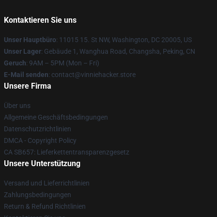
Kontaktieren Sie uns
Unser Hauptbüro
: 11015 15. St NW, Washington, DC 20005, US
Unser Lager
: Gebäude 1, Wanghua Road, Changsha, Peking, CN
Geruch
: 9AM – 5PM (Mon – Fri)
E-Mail senden
: contact@vinniehacker.store
Unsere Firma
Über uns
Allgemeine Geschäftsbedingungen
Datenschutzrichtlinien
DMCA - Copyright Policy
CA SB657: Lieferkettentransparenzgesetz
Unsere Unterstützung
Versand und Lieferrichtlinien
Zahlungsbedingungen
Return & Refund Richtlinien