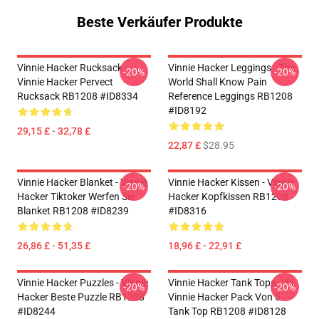
Beste Verkäufer Produkte
Vinnie Hacker Rucksack -
Vinnie Hacker Leggings - The
-20%
-20%
Vinnie Hacker Pervect
World Shall Know Pain
Rucksack RB1208 #ID8334
Reference Leggings RB1208
#ID8192
29,15 £ - 32,78 £
22,87 £
$28.95
Vinnie Hacker Blanket - Vinnie
Vinnie Hacker Kissen - Vinnie
-20%
-20%
Hacker Tiktoker Werfen Sie
Hacker Kopfkissen RB1208
Blanket RB1208 #ID8239
#ID8316
26,86 £ - 51,35 £
18,96 £ - 22,91 £
Vinnie Hacker Puzzles - Vinnie
Vinnie Hacker Tank Tops - Ja.
-20%
-20%
Hacker Beste Puzzle RB1208
Vinnie Hacker Pack Von 5
#ID8244
Tank Top RB1208 #ID8128