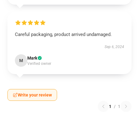
Careful packaging, product arrived undamaged.
Sep 6, 2024
Mark
M
Verified owner
Write your review
1
/
1