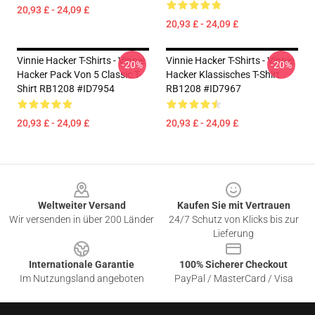
20,93 £ - 24,09 £
20,93 £ - 24,09 £
Vinnie Hacker T-Shirts - Vinnie
Vinnie Hacker T-Shirts - Vinnie
-20%
-20%
Hacker Pack Von 5 Classic T-
Hacker Klassisches T-Shirt
Shirt RB1208 #ID7954
RB1208 #ID7967
20,93 £ - 24,09 £
20,93 £ - 24,09 £
Footer
Weltweiter Versand
Kaufen Sie mit Vertrauen
Wir versenden in über 200 Länder
24/7 Schutz von Klicks bis zur
Lieferung
Internationale Garantie
100% Sicherer Checkout
Im Nutzungsland angeboten
PayPal / MasterCard / Visa