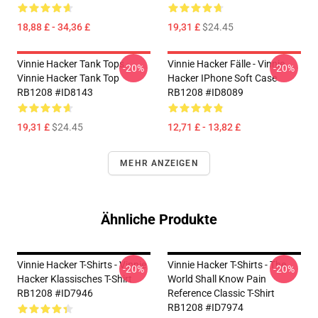
18,88 £ - 34,36 £
19,31 £
$24.45
Vinnie Hacker Tank Tops -
Vinnie Hacker Fälle - Vinnie
-20%
-20%
Vinnie Hacker Tank Top
Hacker IPhone Soft Case
RB1208 #ID8143
RB1208 #ID8089
19,31 £
$24.45
12,71 £ - 13,82 £
MEHR ANZEIGEN
Ähnliche Produkte
Vinnie Hacker T-Shirts - Vinnie
Vinnie Hacker T-Shirts - The
-20%
-20%
Hacker Klassisches T-Shirt
World Shall Know Pain
RB1208 #ID7946
Reference Classic T-Shirt
RB1208 #ID7974