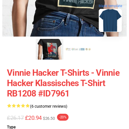
blank template
Vinnie Hacker T-Shirts - Vinnie
Hacker Klassisches T-Shirt
RB1208 #ID7961
(6 customer reviews)
£26.17
£20.94
-20%
$26.50
Type