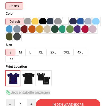
Unisex
Color
Default
Size
S
M
L
XL
2XL
3XL
4XL
5XL
Print Location
Größentabelle anzeigen
Quantity
IN DEN WARENKORB