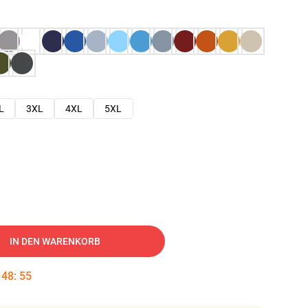
L
3XL
4XL
5XL
IN DEN WARENKORB
:
48
:
54