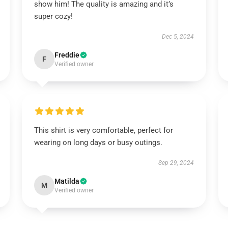
show him! The quality is amazing and it’s
super cozy!
Dec 5, 2024
Freddie
F
Verified owner
This shirt is very comfortable, perfect for
wearing on long days or busy outings.
Sep 29, 2024
Matilda
M
Verified owner