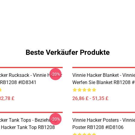
Beste Verkäufer Produkte
-20%
cker Rucksack - Vinnie Hacker
Vinnie Hacker Blanket - Vinni
 RB1208 #ID8341
Werfen Sie Blanket RB1208 
32,78 £
26,86 £ - 51,35 £
-20%
cker Tank Tops - Beziehung
Vinnie Hacker Posters - Vinni
e Hacker Tank Top RB1208
Poster RB1208 #ID8106