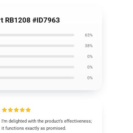
hirt RB1208 #ID7963
63%
38%
0%
0%
0%
I’m delighted with the product’s effectiveness;
it functions exactly as promised.