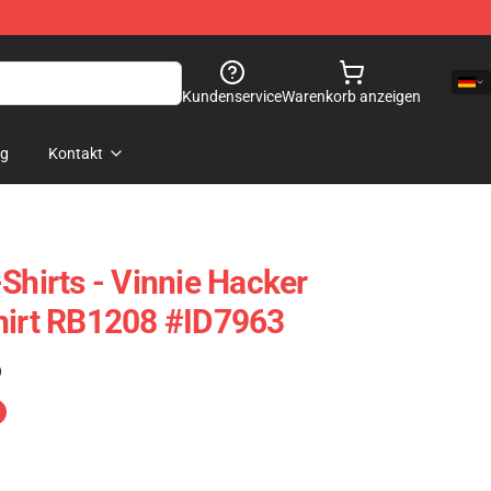
Kundenservice
Warenkorb anzeigen
og
Kontakt
Shirts - Vinnie Hacker
hirt RB1208 #ID7963
)