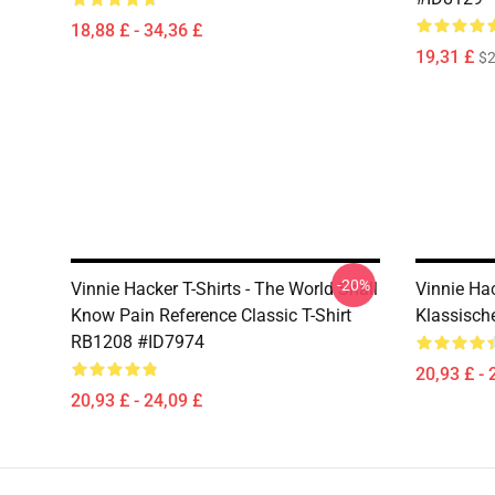
18,88 £ - 34,36 £
19,31 £
$2
-20%
Vinnie Hacker T-Shirts - The World Shall
Vinnie Hac
Know Pain Reference Classic T-Shirt
Klassisch
RB1208 #ID7974
20,93 £ - 
20,93 £ - 24,09 £
Footer