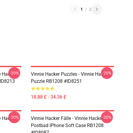
1
/
2
-20%
-20%
e Hacker
Vinnie Hacker Puzzles - Vinnie Hacker
#ID8213
Puzzle RB1208 #ID8251
18,88 £ - 34,36 £
-20%
-20%
e Hacker
Vinnie Hacker Fälle - Vinnie Hacker
Postbad IPhone Soft Case RB1208
#ID8087