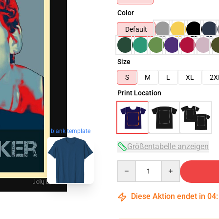
Color
Default
Size
S
M
L
XL
2X
Print Location
blank template
Größentabelle anzeigen
Quantity
Diese Aktion endet in
04