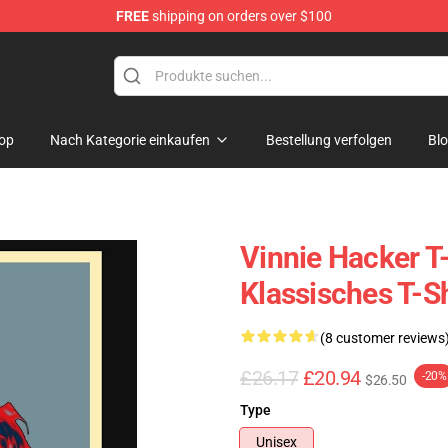
FREE
shipping on orders over $100
ise Shop
op
Nach Kategorie einkaufen
Bestellung verfolgen
Bl
Vinnie Hacker T-
Klassisches T-S
(8 customer reviews
£26.17
£20.94
-20%
$26.50
Type
Unisex