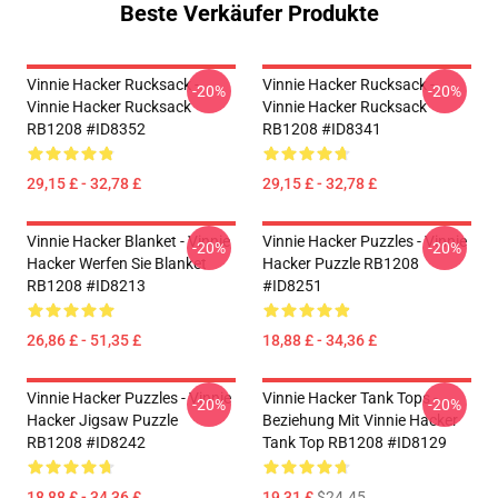
Beste Verkäufer Produkte
Vinnie Hacker Rucksack -
Vinnie Hacker Rucksack -
-20%
-20%
Vinnie Hacker Rucksack
Vinnie Hacker Rucksack
RB1208 #ID8352
RB1208 #ID8341
29,15 £ - 32,78 £
29,15 £ - 32,78 £
Vinnie Hacker Blanket - Vinnie
Vinnie Hacker Puzzles - Vinnie
-20%
-20%
Hacker Werfen Sie Blanket
Hacker Puzzle RB1208
RB1208 #ID8213
#ID8251
26,86 £ - 51,35 £
18,88 £ - 34,36 £
Vinnie Hacker Puzzles - Vinnie
Vinnie Hacker Tank Tops -
-20%
-20%
Hacker Jigsaw Puzzle
Beziehung Mit Vinnie Hacker
RB1208 #ID8242
Tank Top RB1208 #ID8129
18,88 £ - 34,36 £
19,31 £
$24.45