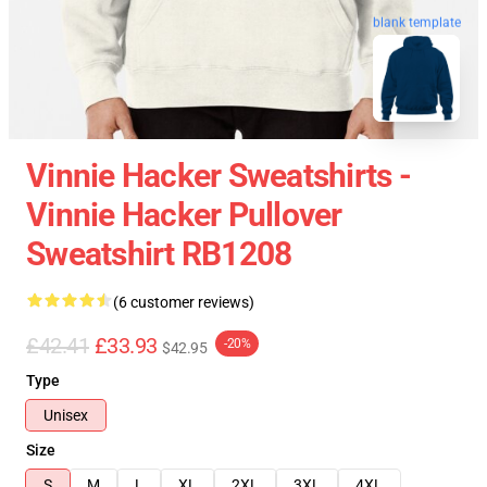
blank template
Vinnie Hacker Sweatshirts -
Vinnie Hacker Pullover
Sweatshirt RB1208
(6 customer reviews)
£42.41
£33.93
-20%
$42.95
Type
Unisex
Size
S
M
L
XL
2XL
3XL
4XL