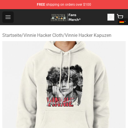
FREE
shipping on orders over $100
Vinnie Hacker Store - Official Vinnie Hacker Merchandis
Open menu
Startseite
/
Vinnie Hacker Cloth
/
Vinnie Hacker Kapuzen