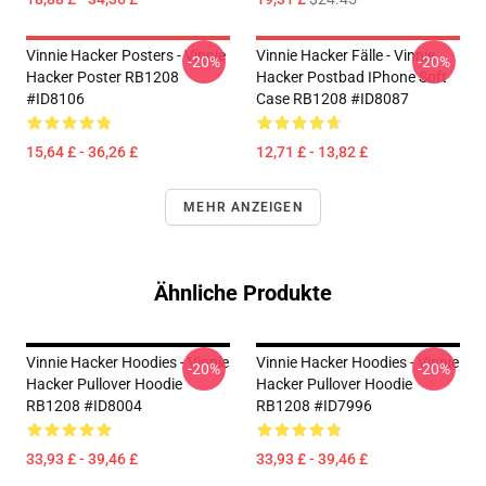
Vinnie Hacker Posters - Vinnie
Vinnie Hacker Fälle - Vinnie
-20%
-20%
Hacker Poster RB1208
Hacker Postbad IPhone Soft
#ID8106
Case RB1208 #ID8087
15,64 £ - 36,26 £
12,71 £ - 13,82 £
MEHR ANZEIGEN
Ähnliche Produkte
Vinnie Hacker Hoodies - Vinnie
Vinnie Hacker Hoodies - Vinnie
-20%
-20%
Hacker Pullover Hoodie
Hacker Pullover Hoodie
RB1208 #ID8004
RB1208 #ID7996
33,93 £ - 39,46 £
33,93 £ - 39,46 £