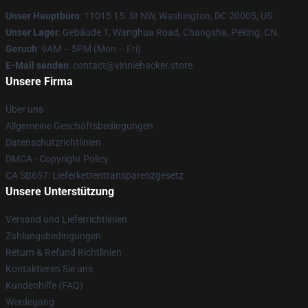
Unser Hauptbüro
: 11015 15. St NW, Washington, DC 20005, US
Unser Lager
: Gebäude 1, Wanghua Road, Changsha, Peking, CN
Geruch
: 9AM – 5PM (Mon – Fri)
E-Mail senden
: contact@vinniehacker.store
Unsere Firma
Über uns
Allgemeine Geschäftsbedingungen
Datenschutzrichtlinien
DMCA - Copyright Policy
CA SB657: Lieferkettentransparenzgesetz
Unsere Unterstützung
Versand und Lieferrichtlinien
Zahlungsbedingungen
Return & Refund Richtlinien
Kontaktieren Sie uns
Kundenhilfe (FAQ)
Werdegang