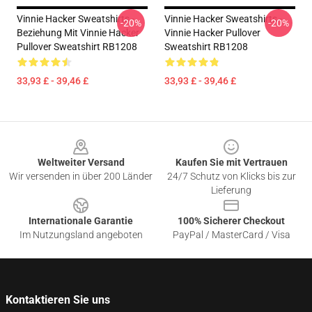
Vinnie Hacker Sweatshirts -
Vinnie Hacker Sweatshirts -
-20%
-20%
Beziehung Mit Vinnie Hacker
Vinnie Hacker Pullover
Pullover Sweatshirt RB1208
Sweatshirt RB1208
33,93 £ - 39,46 £
33,93 £ - 39,46 £
Footer
Weltweiter Versand
Kaufen Sie mit Vertrauen
Wir versenden in über 200 Länder
24/7 Schutz von Klicks bis zur
Lieferung
Internationale Garantie
100% Sicherer Checkout
Im Nutzungsland angeboten
PayPal / MasterCard / Visa
Kontaktieren Sie uns