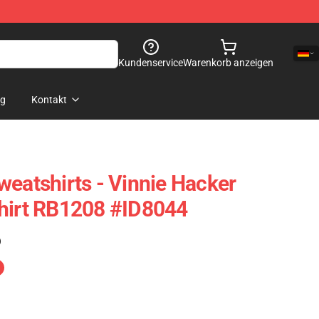
Kundenservice
Warenkorb anzeigen
og
Kontakt
weatshirts - Vinnie Hacker
shirt RB1208 #ID8044
)