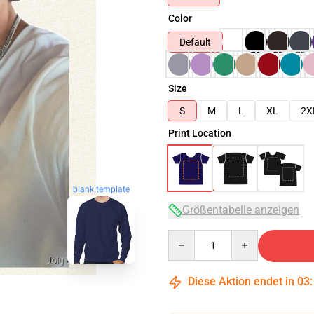
Color
Default
Size
S
M
L
XL
2X
Print Location
blank template
Größentabelle anzeigen
Quantity
Diese Aktion endet in
03