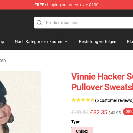
FREE
shipping on orders over $100
ise Shop
op
Nach Kategorie einkaufen
Bestellung verfolgen
Bl
ten
Vinnie Hacker S
Pullover Sweat
(6 customer reviews
£40.44
£32.35
-20%
$40.95
Type
Unisex