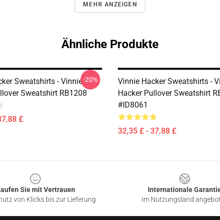
MEHR ANZEIGEN
Ähnliche Produkte
-20%
ker Sweatshirts - Vinnie
Vinnie Hacker Sweatshirts - V
llover Sweatshirt RB1208
Hacker Pullover Sweatshirt 
#ID8061
37,88 £
32,35 £ - 37,88 £
aufen Sie mit Vertrauen
Internationale Garanti
utz von Klicks bis zur Lieferung
Im Nutzungsland angebo