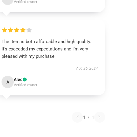
Verified owner
The item is both affordable and high quality.
It’s exceeded my expectations and I’m very
pleased with my purchase.
Aug 26, 2024
Alec
A
Verified owner
1
/
1