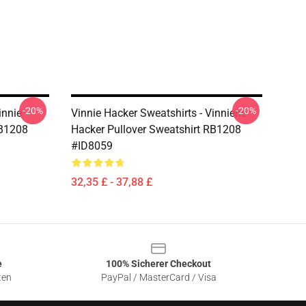
-20%
-20%
innie
Vinnie Hacker Sweatshirts - Vinniene
RB1208
Hacker Pullover Sweatshirt RB1208
#ID8059
32,35 £ - 37,88 £
e
100% Sicherer Checkout
ten
PayPal / MasterCard / Visa