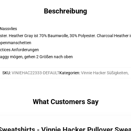
Beschreibung
Nassvlies
ster. Heather Gray ist 70% Baumwolle, 30% Polyester. Charcoal Heather 
ippenmanschetten
actices Anforderungen
s Saggy mögen, gehen 2 Größen nach oben
SKU
:
VINIEHAC22333-DEFAULT
Kategorien
:
Vinnie Hacker Süßigkeiten
,
What Customers Say
 Sweatshirts - Vinnie Hacker Pullover Sw