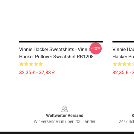
-20%
Vinnie Hacker Sweatshirts - Vinnie
Vinnie Hac
Hacker Pullover Sweatshirt RB1208
Hacker Pu
32,35 £ - 37,88 £
32,35 £ - 
Footer
Weltweiter Versand
K
Wir versenden in über 200 Länder
24/7 Sch