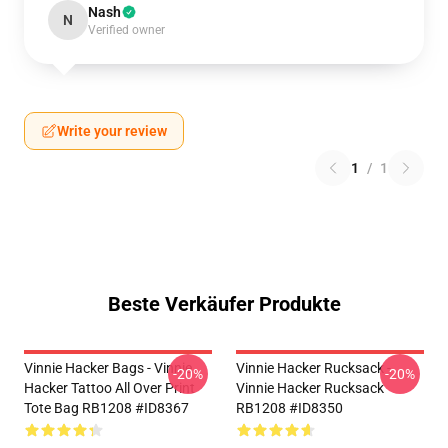
Nash
N
Verified owner
Write your review
1
/
1
Beste Verkäufer Produkte
Vinnie Hacker Bags - Vinnie
Vinnie Hacker Rucksack -
-20%
-20%
Hacker Tattoo All Over Print
Vinnie Hacker Rucksack
Tote Bag RB1208 #ID8367
RB1208 #ID8350