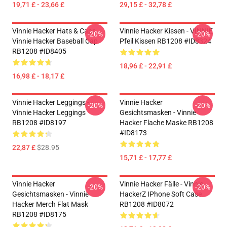
19,71 £ - 23,66 £
29,15 £ - 32,78 £
Vinnie Hacker Hats & Caps -
Vinnie Hacker Kissen - VINNIE
-20%
-20%
Vinnie Hacker Baseball Cap
Pfeil Kissen RB1208 #ID8324
RB1208 #ID8405
18,96 £ - 22,91 £
16,98 £ - 18,17 £
Vinnie Hacker Leggings -
Vinnie Hacker
-20%
-20%
Vinnie Hacker Leggings
Gesichtsmasken - Vinnie
RB1208 #ID8197
Hacker Flache Maske RB1208
#ID8173
22,87 £
$28.95
15,71 £ - 17,77 £
Vinnie Hacker
Vinnie Hacker Fälle - Vinnie
-20%
-20%
Gesichtsmasken - Vinnie
HackerZ IPhone Soft Case
Hacker Merch Flat Mask
RB1208 #ID8072
RB1208 #ID8175