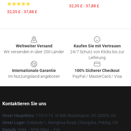
32,35 £ - 37,88 £
32,35 £ - 37,88 £
Footer
Weltweiter Versand
Kaufen Sie mit Vertrauen
Wir versenden in über 200 Länder
24/7 Schutz von Klicks bis zur
Lieferung
Internationale Garantie
100% Sicherer Checkout
Im Nutzungsland angeboten
PayPal / MasterCard / Visa
Kontaktieren Sie uns
Unser Hauptbüro
: 11015 15. St NW, Washington, DC 20005, US
Unser Lager
: Gebäude 1, Wanghua Road, Changsha, Peking, CN
Geruch
: 9AM – 5PM (Mon – Fri)