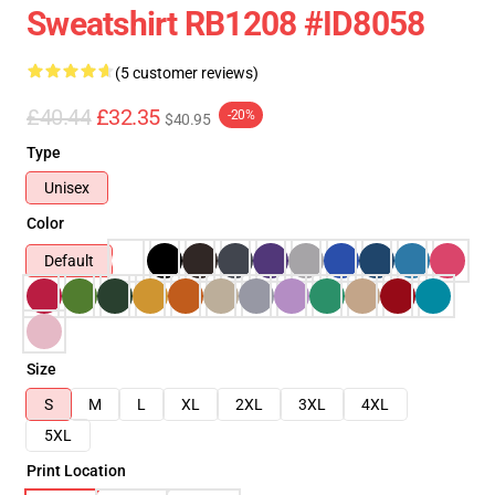
Sweatshirt RB1208 #ID8058
(5 customer reviews)
£40.44
£32.35
-20%
$40.95
Type
Unisex
Color
Default
Size
S
M
L
XL
2XL
3XL
4XL
5XL
Print Location