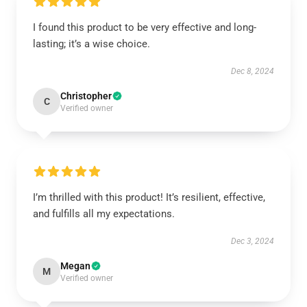
I found this product to be very effective and long-
lasting; it’s a wise choice.
Dec 8, 2024
Christopher
C
Verified owner
I’m thrilled with this product! It’s resilient, effective,
and fulfills all my expectations.
Dec 3, 2024
Megan
M
Verified owner