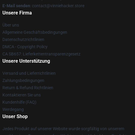
E-Mail senden
: contact@vinniehacker.store
Unsere Firma
Über uns
Allgemeine Geschäftsbedingungen
Datenschutzrichtlinien
DMCA - Copyright Policy
CA SB657: Lieferkettentransparenzgesetz
Unsere Unterstützung
Versand und Lieferrichtlinien
Zahlungsbedingungen
Return & Refund Richtlinien
Kontaktieren Sie uns
Kundenhilfe (FAQ)
Werdegang
Unser Shop
Jedes Produkt auf unserer Website wurde sorgfältig von unserem