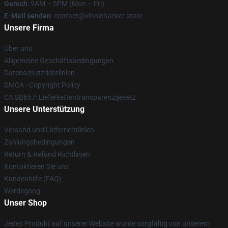
Geruch
: 9AM – 5PM (Mon – Fri)
E-Mail senden
: contact@vinniehacker.store
Unsere Firma
Über uns
Allgemeine Geschäftsbedingungen
Datenschutzrichtlinien
DMCA - Copyright Policy
CA SB657: Lieferkettentransparenzgesetz
Unsere Unterstützung
Versand und Lieferrichtlinien
Zahlungsbedingungen
Return & Refund Richtlinien
Kontaktieren Sie uns
Kundenhilfe (FAQ)
Werdegang
Unser Shop
Jedes Produkt auf unserer Website wurde sorgfältig von unserem