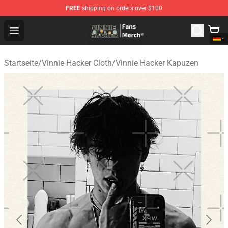
FREE
shipping on orders over $100
Vinnie Hacker Store - Official Vinnie Hacker Merchandis
Open menu
Startseite
/
Vinnie Hacker Cloth
/
Vinnie Hacker Kapuzen