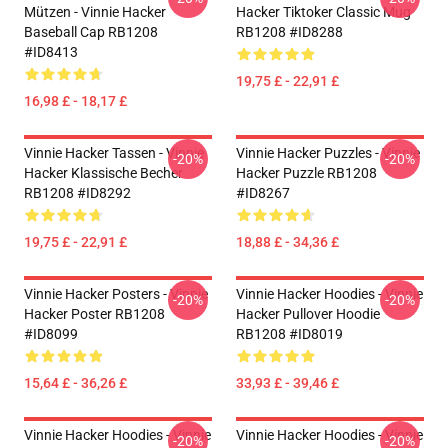
Mützen - Vinnie Hacker
Hacker Tiktoker Classic Mug
Baseball Cap RB1208
RB1208 #ID8288
#ID8413
19,75 £ - 22,91 £
16,98 £ - 18,17 £
Vinnie Hacker Tassen - Vinnie
Vinnie Hacker Puzzles - Vinnie
-20%
-20%
Hacker Klassische Becher
Hacker Puzzle RB1208
RB1208 #ID8292
#ID8267
19,75 £ - 22,91 £
18,88 £ - 34,36 £
Vinnie Hacker Posters - Vinnie
Vinnie Hacker Hoodies - Vinnie
-20%
-20%
Hacker Poster RB1208
Hacker Pullover Hoodie
#ID8099
RB1208 #ID8019
15,64 £ - 36,26 £
33,93 £ - 39,46 £
Vinnie Hacker Hoodies - Vinnie
Vinnie Hacker Hoodies - Vinnie
-20%
-20%