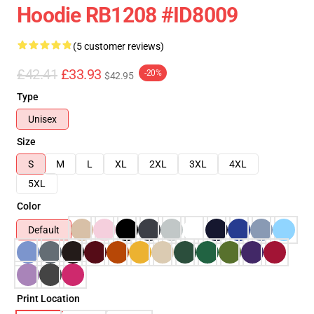
Hoodie RB1208 #ID8009
(5 customer reviews)
£42.41
£33.93
-20%
$42.95
Type
Unisex
Size
S
M
L
XL
2XL
3XL
4XL
5XL
Color
Default
Print Location