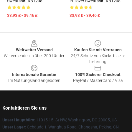
Sweatshirt RB1208
Pullover Sweatshirt RB1208
33,93 £ - 39,46 £
33,93 £ - 39,46 £
Footer
Weltweiter Versand
Kaufen Sie mit Vertrauen
Wir versenden in über 200 Länder
24/7 Schutz von Klicks bis zur
Lieferung
Internationale Garantie
100% Sicherer Checkout
Im Nutzungsland angeboten
PayPal / MasterCard / Visa
Kontaktieren Sie uns
Unser Hauptbüro
: 11015 15. St NW, Washington, DC 20005, US
Unser Lager
: Gebäude 1, Wanghua Road, Changsha, Peking, CN