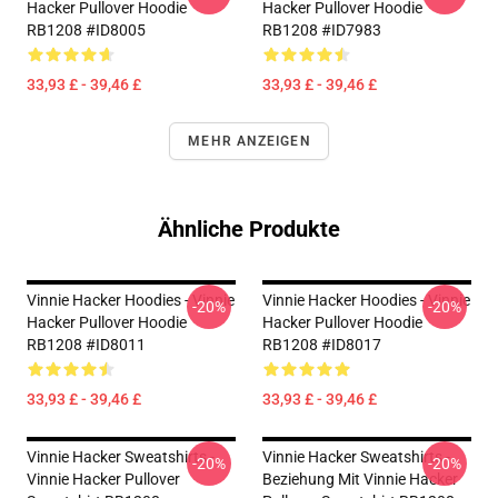
Hacker Pullover Hoodie
Hacker Pullover Hoodie
RB1208 #ID8005
RB1208 #ID7983
33,93 £ - 39,46 £
33,93 £ - 39,46 £
MEHR ANZEIGEN
Ähnliche Produkte
Vinnie Hacker Hoodies - Vinnie
Vinnie Hacker Hoodies - Vinnie
-20%
-20%
Hacker Pullover Hoodie
Hacker Pullover Hoodie
RB1208 #ID8011
RB1208 #ID8017
33,93 £ - 39,46 £
33,93 £ - 39,46 £
Vinnie Hacker Sweatshirts -
Vinnie Hacker Sweatshirts -
-20%
-20%
Vinnie Hacker Pullover
Beziehung Mit Vinnie Hacker