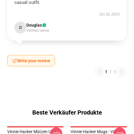
casual outfit.
Oct 26, 2024
Douglas
D
Verified owner
Write your review
1
/
1
Beste Verkäufer Produkte
Vinnie Hacker Mützen Und
Vinnie Hacker Mugs - Vinnie
-20%
-20%