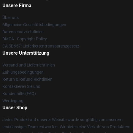
Unsere Firma
Über uns
Allgemeine Geschäftsbedingungen
Datenschutzrichtlinien
DMCA - Copyright Policy
CA SB657: Lieferkettentransparenzgesetz
Unsere Unterstützung
Versand und Lieferrichtlinien
Zahlungsbedingungen
Return & Refund Richtlinien
Kontaktieren Sie uns
Kundenhilfe (FAQ)
Werdegang
Unser Shop
Jedes Produkt auf unserer Website wurde sorgfältig von unserem
erstklassigen Team entworfen. Wir bieten eine Vielzahl von Produkten: