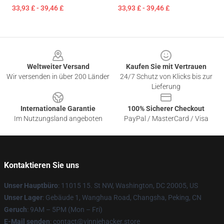
33,93 £ - 39,46 £
33,93 £ - 39,46 £
Footer
Weltweiter Versand
Kaufen Sie mit Vertrauen
Wir versenden in über 200 Länder
24/7 Schutz von Klicks bis zur
Lieferung
Internationale Garantie
100% Sicherer Checkout
Im Nutzungsland angeboten
PayPal / MasterCard / Visa
Kontaktieren Sie uns
Unser Hauptbüro
: 11015 15. St NW, Washington, DC 20005, US
Unser Lager
: Gebäude 1, Wanghua Road, Changsha, Peking, CN
Geruch
: 9AM – 5PM (Mon – Fri)
E-Mail senden
: contact@vinniehacker.store