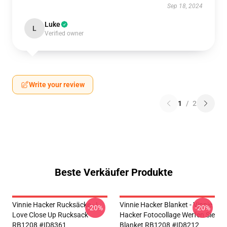
Sep 18, 2024
Luke
L
Verified owner
Write your review
1
/
2
Beste Verkäufer Produkte
Vinnie Hacker Rucksäcke - I
Vinnie Hacker Blanket - Vinnie
-20%
-20%
Love Close Up Rucksack
Hacker Fotocollage Werfen Sie
RB1208 #ID8361
Blanket RB1208 #ID8212