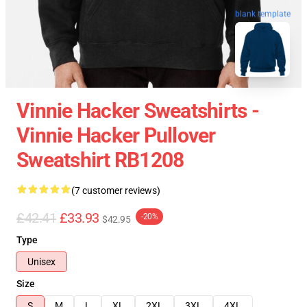
blank template
Vinnie Hacker Sweatshirts -
Vinnie Hacker Pullover
Sweatshirt RB1208
(7 customer reviews)
£42.41
£33.93
-20%
$42.95
Type
Unisex
Size
S
M
L
XL
2XL
3XL
4XL