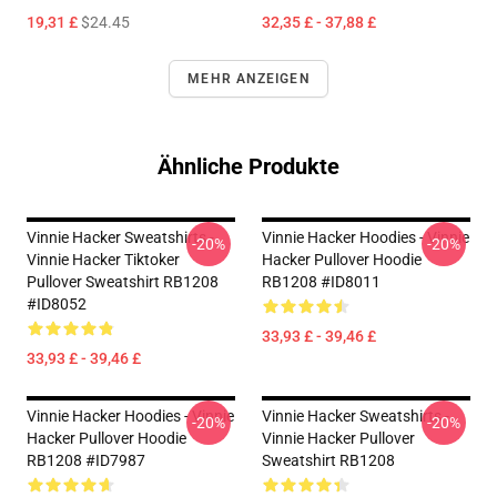
19,31 £
$24.45
32,35 £ - 37,88 £
MEHR ANZEIGEN
Ähnliche Produkte
Vinnie Hacker Sweatshirts -
Vinnie Hacker Hoodies - Vinnie
-20%
-20%
Vinnie Hacker Tiktoker
Hacker Pullover Hoodie
Pullover Sweatshirt RB1208
RB1208 #ID8011
#ID8052
33,93 £ - 39,46 £
33,93 £ - 39,46 £
Vinnie Hacker Hoodies - Vinnie
Vinnie Hacker Sweatshirts -
-20%
-20%
Hacker Pullover Hoodie
Vinnie Hacker Pullover
RB1208 #ID7987
Sweatshirt RB1208