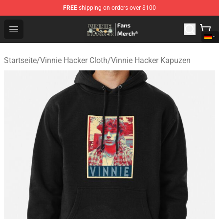
FREE
shipping on orders over $100
Vinnie Hacker Store - Official Vinnie Hacker Merchandis
Open menu
Startseite
/
Vinnie Hacker Cloth
/
Vinnie Hacker Kapuzen