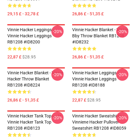
29,15 £ - 32,78 £
26,86 £ - 51,35 £
Vinnie Hacker Leggings -
Vinnie Hacker Blanket - Vinnie
-20%
-20%
Vinnie Hacker Leggings
Bby Throw Blanket RB1208
RB1208 #ID8200
#ID8232
22,87 £
$28.95
26,86 £ - 51,35 £
Vinnie Hacker Blanket - Vinnie
Vinnie Hacker Leggings -
-20%
-20%
Hacker Throw Blanket
Vinnie Hacker Leggings
RB1208 #ID8224
RB1208 #ID8188
26,86 £ - 51,35 £
22,87 £
$28.95
Vinnie Hacker Tank Tops - Ja.
Vinnie Hacker Sweatshirts -
-20%
-20%
Vinnie Hacker Tank Top
Vinniene Hacker Pullover
RB1208 #ID8123
Sweatshirt RB1208 #ID8059